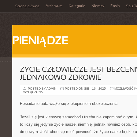
Archiwum
Kategorie
Niemcy
Rosja
Strona główna
Spis T
PIENIĄDZE
ŻYCIE CZŁOWIECZE JEST BEZCEN
JEDNAKOWO ZDROWIE
POSTED BY ADMIN
POSTED ON SIE - 16 - 2025
MOŻLIWOŚĆ 
WYŁĄCZONA
Posiadanie auta wiąże się z okupieniem ubezpieczenia
Jeżeli się jest kierowcą samochodu trzeba nie zapominać o tym, że
to liczy się jedynie życie nasze, niemniej jednak również osób, k
drogowym. Jeśli chce się mieć pewność, że życie nasze będzie 