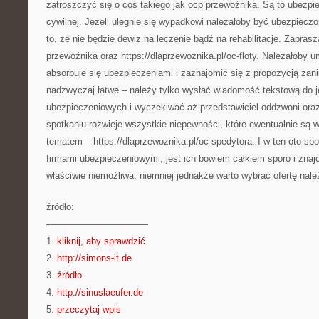
zatroszczyć się o coś takiego jak ocp przewoźnika. Są to ubezpi
cywilnej. Jeżeli ulegnie się wypadkowi należałoby być ubezpieczo
to, że nie będzie dewiz na leczenie bądź na rehabilitacje. Zapras
przewoźnika oraz https://dlaprzewoznika.pl/oc-floty. Należałoby u
absorbuje się ubezpieczeniami i zaznajomić się z propozycją zani
nadzwyczaj łatwe – należy tylko wysłać wiadomość tekstową do je
ubezpieczeniowych i wyczekiwać aż przedstawiciel oddzwoni oraz
spotkaniu rozwieje wszystkie niepewności, które ewentualnie są w
tematem – https://dlaprzewoznika.pl/oc-spedytora. I w ten oto sp
firmami ubezpieczeniowymi, jest ich bowiem całkiem sporo i znaj
właściwie niemożliwa, niemniej jednakże warto wybrać ofertę nale
źródło:
———————————
1.
kliknij, aby sprawdzić
2.
http://simons-it.de
3.
źródło
4.
http://sinuslaeufer.de
5.
przeczytaj wpis