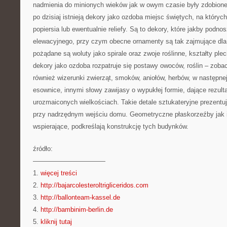
nadmienia do minionych wieków jak w owym czasie były zdobione
po dzisiaj istnieją dekory jako ozdoba miejsc świętych, na który
popiersia lub ewentualnie reliefy. Są to dekory, które jakby podno
elewacyjnego, przy czym obecne ornamenty są tak zajmujące dla
pożądane są woluty jako spirale oraz zwoje roślinne, kształty ple
dekory jako ozdoba rozpatruje się postawy owoców, roślin – zoba
również wizerunki zwierząt, smoków, aniołów, herbów, w następnej
esownice, innymi słowy zawijasy o wypukłej formie, dające rezult
urozmaiconych wielkościach. Takie detale sztukateryjne prezentu
przy nadrzędnym wejściu domu. Geometryczne płaskorzeźby jak i
wspierające, podkreślają konstrukcję tych budynków.
źródło:
———————————
1.
więcej treści
2.
http://bajarcolesteroltrigliceridos.com
3.
http://ballonteam-kassel.de
4.
http://bambinim-berlin.de
5.
kliknij tutaj