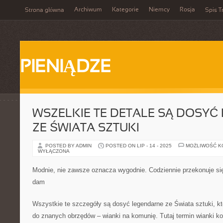
Archiwum
Kategorie
Niemcy
Rosja
Strona główna
Spis T
PIENIĄDZE
WSZELKIE TE DETALE SĄ DOSYĆ
ZE ŚWIATA SZTUKI
POSTED BY ADMIN
POSTED ON LIP - 14 - 2025
MOŻLIWOŚĆ 
WYŁĄCZONA
Modnie, nie zawsze oznacza wygodnie. Codziennie przekonuje się
dam
Wszystkie te szczegóły są dosyć legendarne ze Świata sztuki, kt
do znanych obrzędów – wianki na komunię. Tutaj termin wianki k