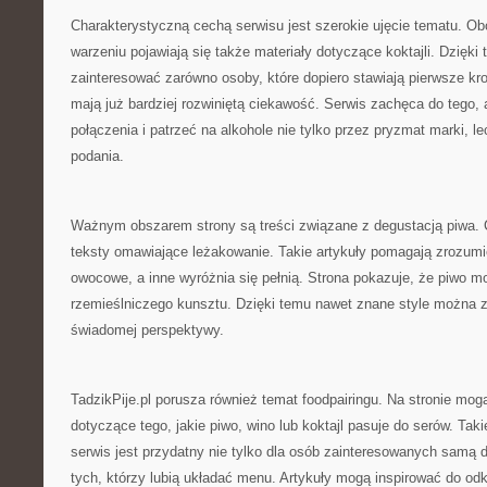
Charakterystyczną cechą serwisu jest szerokie ujęcie tematu. O
warzeniu pojawiają się także materiały dotyczące koktajli. Dzięki
zainteresować zarówno osoby, które dopiero stawiają pierwsze krok
mają już bardziej rozwiniętą ciekawość. Serwis zachęca do tego
połączenia i patrzeć na alkohole nie tylko przez pryzmat marki, l
podania.
Ważnym obszarem strony są treści związane z degustacją piwa. C
teksty omawiające leżakowanie. Takie artykuły pomagają zrozumie
owocowe, a inne wyróżnia się pełnią. Strona pokazuje, że piwo 
rzemieślniczego kunsztu. Dzięki temu nawet znane style można z
świadomej perspektywy.
TadzikPije.pl porusza również temat foodpairingu. Na stronie mogą
dotyczące tego, jakie piwo, wino lub koktajl pasuje do serów. Taki
serwis jest przydatny nie tylko dla osób zainteresowanych samą d
tych, którzy lubią układać menu. Artykuły mogą inspirować do od