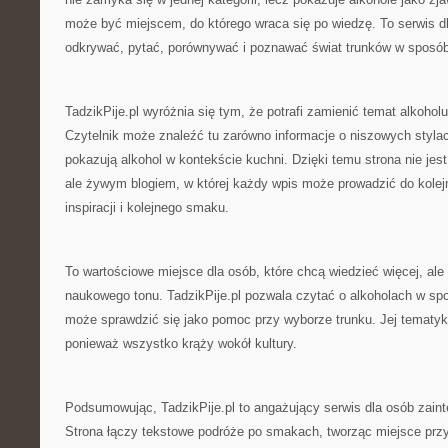
może być miejscem, do którego wraca się po wiedzę. To serwis dl
odkrywać, pytać, porównywać i poznawać świat trunków w sposó
TadzikPije.pl wyróżnia się tym, że potrafi zamienić temat alkoholu
Czytelnik może znaleźć tu zarówno informacje o niszowych stylach,
pokazują alkohol w kontekście kuchni. Dzięki temu strona nie jes
ale żywym blogiem, w której każdy wpis może prowadzić do kolejn
inspiracji i kolejnego smaku.
To wartościowe miejsce dla osób, które chcą wiedzieć więcej, ale
naukowego tonu. TadzikPije.pl pozwala czytać o alkoholach w sp
może sprawdzić się jako pomoc przy wyborze trunku. Jej tematyka
ponieważ wszystko krąży wokół kultury.
Podsumowując, TadzikPije.pl to angażujący serwis dla osób zain
Strona łączy tekstowe podróże po smakach, tworząc miejsce prz