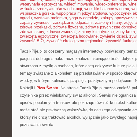
weterynaria egzotyczna
,
wideofilmowanie
,
wideokonferencje
,
wine
wirtualna rzeczywistość w edukacji
,
work-life balance w domu
,
wo
wspinaczka górska
,
współpraca międzynarodowa
,
wypoczynek ek
ogrodu
,
wystawa malarska
,
yoga w ogrodzie
,
zakupy spożywcze o
zapasy żywności
,
zarządzanie odpadami
,
zasłony i firany
,
zdjęci
zdrowe przekąski
,
zdrowie fizyczne
,
zdrowie psychiczne dorosłyc
zdrowie skóry
,
zdrowie zwierząt
,
zmiany klimatyczne
,
zupy krem
zwierzęta egzotyczne
,
zwierzęta hodowlane
,
żywienie dzieci
,
żyw
żywność BIO
,
żywność ekologiczna regionalna
,
żywność funkcjo
TadzikPije.pl to obszerny magazyn internetowy poświęcony temat
pasjonat dobrego smaku może znaleźć inspirujące treści dotycząc
stworzona z myślą o osobach, które chcą odkrywać kulturę picia i
tematy związane z alkoholem są przedstawiane w sposób klarow
wiedzy, w którym kulinaria łączą się z praktycznym podejściem. 
Koktajli i
Piwa Świata
. Na stronie TadzikPije.pl można znaleźć pu
czytelnika przez wielobarwny świat alkoholi. Serwis nie ogranicza
opisów popularnych trunków, ale pokazuje również kontekst kultu
może stać się praktyczną wskazówką do dalszego odkrywania aro
którzy nie chcą traktować alkoholu wyłącznie jako zwykłego napoj
poznawania świata.