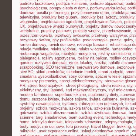
podróże budżetowe
,
podróże kulinarne
,
podróże objazdowe
,
podró
psychologiczna
,
pompy ciepła w domu
,
porównywarka lotów
,
portf
domowe
,
posiłki po treningu
,
pozycjonowanie stron
,
produkcja mu
telewizyjna
,
produkty bez glutenu
,
produkty bez laktozy
,
produkty 
wegańskie
,
projektowanie ogrodzeń
,
projektowanie światła
,
projek
UX
,
projektowanie wnętrz biurowych
,
projekty domów nowoczesn
wertykalne
,
projekty parkowe
,
projekty wnętrz
,
przechowywanie
,
p
przestrzeń otwarta
,
przetwory owocowe
,
przetwory warzywne
,
prz
przyprawy świata
,
psy profilaktyka
,
psychoterapia
,
puzzle
,
quizy
,
ramen domowy
,
ravioli domowe
,
recenzje kawiarni
,
rehabilitacja 
relacje medialne
,
relaks w domu
,
relaks w ogrodzie
,
remarketing
,
restauracje wegańskie
,
robotyka medyczna
,
rośliny cieniolubne
,
r
pielęgnacja
,
rośliny egzotyczne
,
rośliny na balkon
,
rośliny oczysz
górskie
,
rozrywka domowa
,
rynek lokalny
,
rzeźba
,
sałatki sezono
scrapbooking
,
SEO techniczne
,
serowarstwo domowe
,
sezonowe
sieć 5G
,
skład produktów
,
składanie modeli
,
smart budynki
,
smart
śniadania wysokobiałkowe
,
sosy domowe
,
spacer w lesie
,
spiżar
medyczny przenośny
,
sprzęt telekonferencyjny
,
sterowanie głose
PR
,
street food azjatycki
,
street photography
,
strefa relaksu
,
styl 
eklektyczny
,
styl japandi
,
styl maksymalistyczny
,
styl mid-centur
modern farmhouse
,
superfood lokalne
,
suplementy diety
,
surowce 
domu
,
suszone kwiaty
,
świece sojowe
,
święta kulinarne
,
systemy
systemy nawadniające
,
systemy zabezpieczeń domowych
,
szkodn
projekty
,
szkoła muzyczna
,
szkoła tańca
,
szkolenia kulinarne
,
szk
gotowania
,
sztuka uliczna murale
,
sztuka użytkowa domowa
,
tan
ścienne
,
targi śniadaniowe
,
team building event
,
technologia med
home
,
tekstylia domowe
,
teleporady zdrowotne
,
telepsychologia
,
testy medyczne domowe
,
tofu przepisy
,
travel blogger
,
trekking
,
u
mikroliści
,
user experience online
,
usługi cateringowe premium
,
w
nad morzem
,
wakacje premium
,
wakacje w górach
,
wakacje w Po