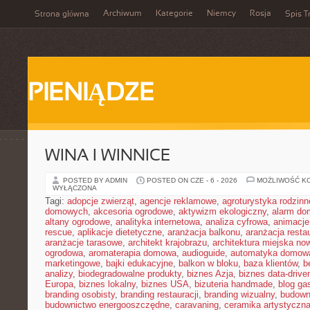
Archiwum
Kategorie
Niemcy
Rosja
Strona główna
Spis T
PIENIĄDZE
WINA I WINNICE
POSTED BY ADMIN
POSTED ON CZE - 6 - 2026
MOŻLIWOŚĆ K
WYŁĄCZONA
Tagi:
adopcje zwierząt
,
agencje reklamowe
,
agroturystyka rodzinn
domowych
,
akcesoria ogrodowe
,
aktywizm ekologiczny
,
alarm d
altany ogrodowe
,
analityka internetowa
,
analiza cyfrowa
,
animacje
rescue
,
aplikacje dietetyczne
,
aranżacja balkonu
,
aranżacja restau
aranżacje tarasowe
,
architekt krajobrazu
,
architektura miejska n
ogrodowa
,
aromaterapia domowa
,
audioguide
,
automatyka domow
marketingowe
,
bajki edukacyjne
,
balkon w bloku
,
baza klientów
,
b
analizy
,
biodegradowalne produkty
,
biznes Azja
,
biznes data-drive
Europa
,
biznes lokalny
,
biznes USA
,
bizuteria handmade
,
blog ga
branding osobisty
,
branding restauracji
,
branding wizualny
,
budown
budownictwo energooszczędne
,
caravaning
,
ceramika artystyczn