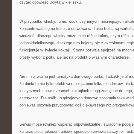
czytać opowieść ukrytą w kieliszku.
W przypadku whisky, rumu, wódki czy innych mocniejszych alkoh
koncentrować się na kulturze serwowania. Takie treści są wartośc
wiedzieć, dlaczego whisky może mieć różne kolory, czym różni si
jednoskładnikowego, dlaczego rum kojarzy się z określonymi regi
funkcjonuje w świecie koktajli. Strona pozwala spojrzeć na mocnie
prosty wybór z półki, ale jak na produkt o własnym charakterze.
Nie mniej ważna jest tematyka domowego barku. TadzikPije.pl m
że drinki to nie tylko efektowne połączenie kilku składników, ale t
klasycznych i nowoczesnych koktajlach mogą zachęcać do tego, 
estetyczne. Dla osób urządzających domowe spotkania taka wied
ponieważ pozwala przygotować coś ciekawszego niż przypadkow
Serwis może również wspierać odpowiedzialne i świadome podejśc
kulturze picia, jakości trunków, sposobie serwowania czy roli resta