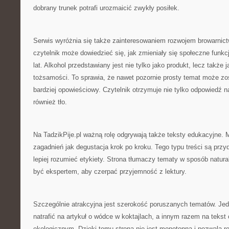
dobrany trunek potrafi urozmaicić zwykły posiłek.
Serwis wyróżnia się także zainteresowaniem rozwojem browarnict
czytelnik może dowiedzieć się, jak zmieniały się społeczne funkcj
lat. Alkohol przedstawiany jest nie tylko jako produkt, lecz także j
tożsamości. To sprawia, że nawet pozornie prosty temat może z
bardziej opowieściowy. Czytelnik otrzymuje nie tylko odpowiedź n
również tło.
Na TadzikPije.pl ważną rolę odgrywają także teksty edukacyjne.
zagadnień jak degustacja krok po kroku. Tego typu treści są przy
lepiej rozumieć etykiety. Strona tłumaczy tematy w sposób natura
być ekspertem, aby czerpać przyjemność z lektury.
Szczególnie atrakcyjna jest szerokość poruszanych tematów. Jed
natrafić na artykuł o wódce w koktajlach, a innym razem na tekst 
ekologicznym. Dzięki temu strona nie jest monotonna i pozwala r