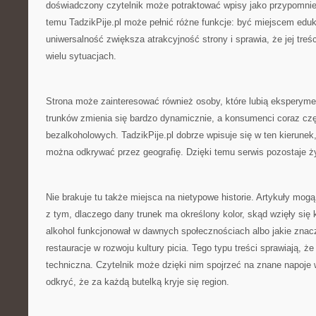
doświadczony czytelnik może potraktować wpisy jako przypomnie
temu TadzikPije.pl może pełnić różne funkcje: być miejscem edu
uniwersalność zwiększa atrakcyjność strony i sprawia, że jej tr
wielu sytuacjach.
Strona może zainteresować również osoby, które lubią eksperym
trunków zmienia się bardzo dynamicznie, a konsumenci coraz czę
bezalkoholowych. TadzikPije.pl dobrze wpisuje się w ten kierunek
można odkrywać przez geografię. Dzięki temu serwis pozostaje ż
Nie brakuje tu także miejsca na nietypowe historie. Artykuły mo
z tym, dlaczego dany trunek ma określony kolor, skąd wzięły się 
alkohol funkcjonował w dawnych społecznościach albo jakie znacz
restauracje w rozwoju kultury picia. Tego typu treści sprawiają, że 
techniczna. Czytelnik może dzięki nim spojrzeć na znane napoje 
odkryć, że za każdą butelką kryje się region.