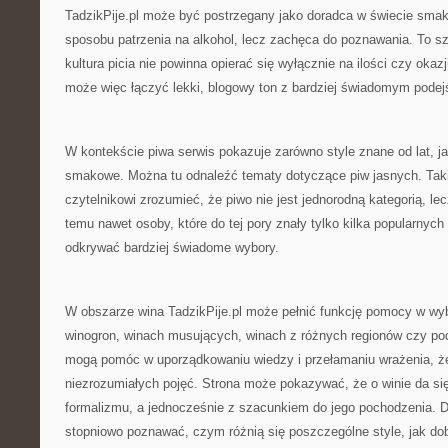
TadzikPije.pl może być postrzegany jako doradca w świecie smak
sposobu patrzenia na alkohol, lecz zachęca do poznawania. To s
kultura picia nie powinna opierać się wyłącznie na ilości czy okaz
może więc łączyć lekki, blogowy ton z bardziej świadomym podej
W kontekście piwa serwis pokazuje zarówno style znane od lat, 
smakowe. Można tu odnaleźć tematy dotyczące piw jasnych. Tak
czytelnikowi zrozumieć, że piwo nie jest jednorodną kategorią, lec
temu nawet osoby, które do tej pory znały tylko kilka popularnyc
odkrywać bardziej świadome wybory.
W obszarze wina TadzikPije.pl może pełnić funkcję pomocy w wy
winogron, winach musujących, winach z różnych regionów czy p
mogą pomóc w uporządkowaniu wiedzy i przełamaniu wrażenia, ż
niezrozumiałych pojęć. Strona może pokazywać, że o winie da si
formalizmu, a jednocześnie z szacunkiem do jego pochodzenia. D
stopniowo poznawać, czym różnią się poszczególne style, jak dobi