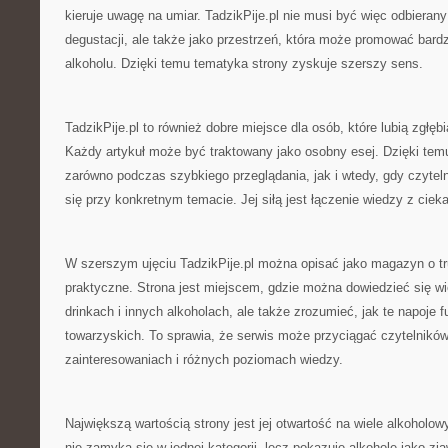
kieruje uwagę na umiar. TadzikPije.pl nie musi być więc odbierany
degustacji, ale także jako przestrzeń, która może promować bard
alkoholu. Dzięki temu tematyka strony zyskuje szerszy sens.
TadzikPije.pl to również dobre miejsce dla osób, które lubią zgłęb
Każdy artykuł może być traktowany jako osobny esej. Dzięki tem
zarówno podczas szybkiego przeglądania, jak i wtedy, gdy czytel
się przy konkretnym temacie. Jej siłą jest łączenie wiedzy z ciek
W szerszym ujęciu TadzikPije.pl można opisać jako magazyn o tr
praktyczne. Strona jest miejscem, gdzie można dowiedzieć się wię
drinkach i innych alkoholach, ale także zrozumieć, jak te napoje 
towarzyskich. To sprawia, że serwis może przyciągać czytelnikó
zainteresowaniach i różnych poziomach wiedzy.
Największą wartością strony jest jej otwartość na wiele alkoholow
nie zamyka się w jednej kategorii, lecz pokazuje alkohole jako zj