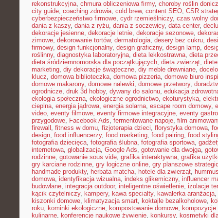
rekonstrukcyjna
,
chmura obliczeniowa firmy
,
choroby roślin doni
city guide
,
coaching zdrowia
,
cold brew
,
content SEO
,
CSR strate
cyberbezpieczeństwo firmowe
,
cydr rzemieślniczy
,
czas wolny do
dania z kaszy
,
dania z ryżu
,
dania z soczewicy
,
data center
,
declu
dekoracje jesienne
,
dekoracje letnie
,
dekoracje sezonowe
,
dekora
zimowe
,
dekorowanie tortów
,
dermatologia
,
desery bez cukru
,
des
firmowy
,
design funkcjonalny
,
design graficzny
,
design lamp
,
desi
roślinny
,
diagnostyka laboratoryjna
,
dieta lekkostrawna
,
dieta prz
dieta śródziemnomorska dla początkujących
,
dieta zwierząt
,
diet
marketing
,
diy dekoracje świąteczne
,
diy meble drewniane
,
docelo
klucz
,
domowa biblioteczka
,
domowa pizzeria
,
domowe biuro inspi
domowe makarony
,
domowe nalewki
,
domowe przetwory
,
doradzt
ogrodnicze
,
druk 3d hobby
,
dywany do salonu
,
edukacja zdrowotn
ekologia społeczna
,
ekologiczne ogrodnictwo
,
ekoturystyka
,
elekt
cieplna
,
energia jądrowa
,
energia solarna
,
escape room domowy
,
video
,
eventy filmowe
,
eventy firmowe integracyjne
,
eventy gastr
przygodowe
,
Facebook Ads
,
fermentowane napoje
,
film animowan
firewall
,
fitness w domu
,
fizjoterapia dzieci
,
florystyka domowa
,
fo
design
,
food influencerzy
,
food marketing
,
food pairing
,
food stylin
fotografia dziecięca
,
fotografia ślubna
,
fotografia sportowa
,
gadżet
internetowa
,
globalizacja
,
Google Ads
,
gotowanie dla dwojga
,
goto
rodzinne
,
gotowanie sous vide
,
grafika interaktywna
,
grafika użyt
gry karciane rodzinne
,
gry logiczne online
,
gry planszowe strategi
handmade produkty
,
herbata matcha
,
hotele dla zwierząt
,
hummus
domowa
,
identyfikacja wizualna
,
indeks glikemiczny
,
influencer m
budowlane
,
integracja outdoor
,
inteligentne oświetlenie
,
izolacje t
kącik czytelniczy
,
kampery
,
kawa specialty
,
kawalerka aranżacja
kiszonki domowe
,
klimatyzacja smart
,
koktajle bezalkoholowe
,
ko
roku
,
kominki ekologiczne
,
kompostowanie domowe
,
kompozycje 
kulinarne
,
konferencje naukowe żywienie
,
konkursy
,
kosmetyki dla