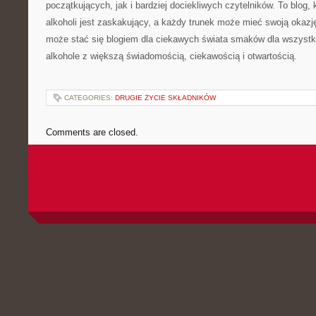
początkujących, jak i bardziej dociekliwych czytelników. To blog, 
alkoholi jest zaskakujący, a każdy trunek może mieć swoją okazję
może stać się blogiem dla ciekawych świata smaków dla wszystki
alkohole z większą świadomością, ciekawością i otwartością.
CATEGORIES:
DRUGIE ŻYCIE SKŁADNIKÓW
Comments are closed.