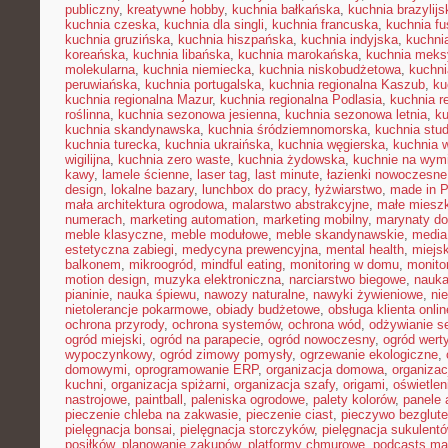
publiczny
,
kreatywne hobby
,
kuchnia bałkańska
,
kuchnia brazylijs
kuchnia czeska
,
kuchnia dla singli
,
kuchnia francuska
,
kuchnia fu
kuchnia gruzińska
,
kuchnia hiszpańska
,
kuchnia indyjska
,
kuchni
koreańska
,
kuchnia libańska
,
kuchnia marokańska
,
kuchnia mek
molekularna
,
kuchnia niemiecka
,
kuchnia niskobudżetowa
,
kuchni
peruwiańska
,
kuchnia portugalska
,
kuchnia regionalna Kaszub
,
ku
kuchnia regionalna Mazur
,
kuchnia regionalna Podlasia
,
kuchnia r
roślinna
,
kuchnia sezonowa jesienna
,
kuchnia sezonowa letnia
,
k
kuchnia skandynawska
,
kuchnia śródziemnomorska
,
kuchnia stu
kuchnia turecka
,
kuchnia ukraińska
,
kuchnia węgierska
,
kuchnia 
wigilijna
,
kuchnia zero waste
,
kuchnia żydowska
,
kuchnie na wymi
kawy
,
lamele ścienne
,
laser tag
,
last minute
,
łazienki nowoczesne
design
,
lokalne bazary
,
lunchbox do pracy
,
łyżwiarstwo
,
made in P
mała architektura ogrodowa
,
malarstwo abstrakcyjne
,
małe miesz
numerach
,
marketing automation
,
marketing mobilny
,
marynaty d
meble klasyczne
,
meble modułowe
,
meble skandynawskie
,
media
estetyczna zabiegi
,
medycyna prewencyjna
,
mental health
,
miejsk
balkonem
,
mikroogród
,
mindful eating
,
monitoring w domu
,
monito
motion design
,
muzyka elektroniczna
,
narciarstwo biegowe
,
nauka
pianinie
,
nauka śpiewu
,
nawozy naturalne
,
nawyki żywieniowe
,
ni
nietolerancje pokarmowe
,
obiady budżetowe
,
obsługa klienta onlin
ochrona przyrody
,
ochrona systemów
,
ochrona wód
,
odżywianie s
ogród miejski
,
ogród na parapecie
,
ogród nowoczesny
,
ogród wert
wypoczynkowy
,
ogród zimowy pomysły
,
ogrzewanie ekologiczne
,
domowymi
,
oprogramowanie ERP
,
organizacja domowa
,
organizac
kuchni
,
organizacja spiżarni
,
organizacja szafy
,
origami
,
oświetle
nastrojowe
,
paintball
,
paleniska ogrodowe
,
palety kolorów
,
panele 
pieczenie chleba na zakwasie
,
pieczenie ciast
,
pieczywo bezglut
pielęgnacja bonsai
,
pielęgnacja storczyków
,
pielęgnacja sukulent
posiłków
,
planowanie zakupów
,
platformy chmurowe
,
podcasts ma