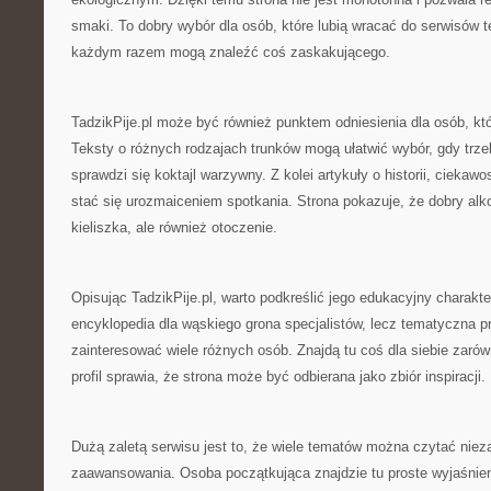
smaki. To dobry wybór dla osób, które lubią wracać do serwisów
każdym razem mogą znaleźć coś zaskakującego.
TadzikPije.pl może być również punktem odniesienia dla osób, kt
Teksty o różnych rodzajach trunków mogą ułatwić wybór, gdy trze
sprawdzi się koktajl warzywny. Z kolei artykuły o historii, ciekawo
stać się urozmaiceniem spotkania. Strona pokazuje, że dobry alko
kieliszka, ale również otoczenie.
Opisując TadzikPije.pl, warto podkreślić jego edukacyjny charakte
encyklopedia dla wąskiego grona specjalistów, lecz tematyczna p
zainteresować wiele różnych osób. Znajdą tu coś dla siebie zarówn
profil sprawia, że strona może być odbierana jako zbiór inspiracji.
Dużą zaletą serwisu jest to, że wiele tematów można czytać niez
zaawansowania. Osoba początkująca znajdzie tu proste wyjaśnieni