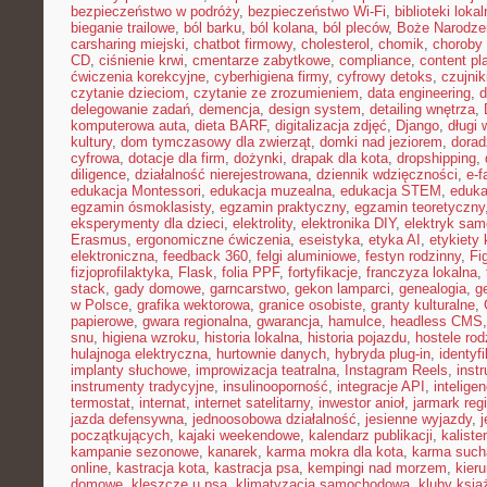
bezpieczeństwo w podróży
,
bezpieczeństwo Wi-Fi
,
biblioteki loka
bieganie trailowe
,
ból barku
,
ból kolana
,
ból pleców
,
Boże Narodze
carsharing miejski
,
chatbot firmowy
,
cholesterol
,
chomik
,
choroby
CD
,
ciśnienie krwi
,
cmentarze zabytkowe
,
compliance
,
content pl
ćwiczenia korekcyjne
,
cyberhigiena firmy
,
cyfrowy detoks
,
czujnik
czytanie dzieciom
,
czytanie ze zrozumieniem
,
data engineering
,
d
delegowanie zadań
,
demencja
,
design system
,
detailing wnętrza
,
komputerowa auta
,
dieta BARF
,
digitalizacja zdjęć
,
Django
,
długi
kultury
,
dom tymczasowy dla zwierząt
,
domki nad jeziorem
,
dora
cyfrowa
,
dotacje dla firm
,
dożynki
,
drapak dla kota
,
dropshipping
,
diligence
,
działalność nierejestrowana
,
dziennik wdzięczności
,
e-f
edukacja Montessori
,
edukacja muzealna
,
edukacja STEM
,
eduka
egzamin ósmoklasisty
,
egzamin praktyczny
,
egzamin teoretyczny
eksperymenty dla dzieci
,
elektrolity
,
elektronika DIY
,
elektryk sa
Erasmus
,
ergonomiczne ćwiczenia
,
eseistyka
,
etyka AI
,
etykiety 
elektroniczna
,
feedback 360
,
felgi aluminiowe
,
festyn rodzinny
,
Fi
fizjoprofilaktyka
,
Flask
,
folia PPF
,
fortyfikacje
,
franczyza lokalna
,
stack
,
gady domowe
,
garncarstwo
,
gekon lamparci
,
genealogia
,
g
w Polsce
,
grafika wektorowa
,
granice osobiste
,
granty kulturalne
,
papierowe
,
gwara regionalna
,
gwarancja
,
hamulce
,
headless CMS
snu
,
higiena wzroku
,
historia lokalna
,
historia pojazdu
,
hostele rod
hulajnoga elektryczna
,
hurtownie danych
,
hybryda plug-in
,
identyf
implanty słuchowe
,
improwizacja teatralna
,
Instagram Reels
,
inst
instrumenty tradycyjne
,
insulinooporność
,
integracje API
,
intelige
termostat
,
internat
,
internet satelitarny
,
inwestor anioł
,
jarmark reg
jazda defensywna
,
jednoosobowa działalność
,
jesienne wyjazdy
,
j
początkujących
,
kajaki weekendowe
,
kalendarz publikacji
,
kaliste
kampanie sezonowe
,
kanarek
,
karma mokra dla kota
,
karma such
online
,
kastracja kota
,
kastracja psa
,
kempingi nad morzem
,
kieru
domowe
,
kleszcze u psa
,
klimatyzacja samochodowa
,
kluby ksią