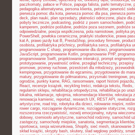
paczkomaty
,
pałace w Polsce
,
papuga falista
,
parki tematyczne
,
pedagogika alternatywna
,
persona klienta
,
petsitter
,
pewność sieb
pierwsza pomoc dla kota
,
pierwsza pomoc dla psa
,
pierwsza pom
deck
,
plan nauki
,
plan sprzedaży
,
płatności odroczone
,
plaże dla 
pobyty lecznicze
,
podcasting
,
podróż z psem samochodem
,
podr
kamperem
,
podróże poślubne
,
podróże poza sezonem
,
podróże se
odpowiedzialne
,
poezja współczesna
,
pola namiotowe
,
polityka p
PowerShell
,
powłoka ceramiczna
,
praktyki studenckie
,
prawa pas
kat A
,
prawo jazdy kat B
,
PrestaShop
,
procedury firmowe
,
product
osobista
,
profilaktyka próchnicy
,
profilaktyka serca
,
profilaktyka 
programowanie C sharp
,
programowanie dla dzieci
,
programowani
JavaScript
,
programowanie Kotlin
,
programowanie PHP
,
programo
programowanie Swift
,
projektowanie interakcji
,
prompt engineering
prototypowanie
,
prywatność online
,
przegląd techniczny
,
przepisy
promowe
,
przerwy ruchowe
,
przestrzeń dla młodzieży
,
przewodnik
kempingowa
,
przygotowanie do egzaminu
,
przygotowanie do mara
matury
,
przygotowanie do półmaratonu
,
przysmaki treningowe
,
ps
ogrodzie
,
punkty karne
,
RAG
,
ransomware
,
raport historii pojazdu
React
,
recenzje książek
,
recykling treści
,
redakcja tekstu
,
Redis
,
regulamin sklepu
,
rehabilitacja ortopedyczna
,
rehabilitacja po uraz
lokalna
,
reklamacje
,
rękojmia
,
rekomendacje klientów
,
rekrutacja 
renowacja kamienic
,
reportaż
,
research UX
,
REST API
,
rewitaliza
artystyczne
,
road trip
,
robotyka dla dzieci
,
rolowanie mięśni
,
rośli
rower cargo
,
rozciąganie dynamiczne
,
rozciąganie statyczne
,
roz
rozszerzona rzeczywistość
,
rozwój emocjonalny
,
rutyna wieczorn
dobowy
,
rzemiosło artystyczne
,
samochód rodzinny
,
samochód u
zastępczy
,
samochody miejskie
,
sanatoria
,
segmentacja klientów
sportowca
,
sesja wizerunkowa
,
Shopify
,
sieć mesh
,
skanowanie 
skład książki
,
skrypty bash
,
skutery
,
ślad węglowy podróży
,
smar