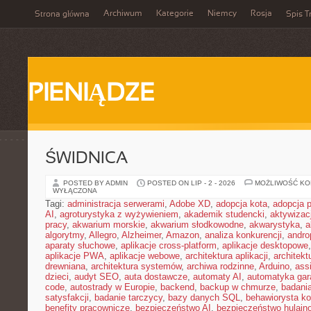
Archiwum
Kategorie
Niemcy
Rosja
Strona główna
Spis T
PIENIĄDZE
ŚWIDNICA
POSTED BY ADMIN
POSTED ON LIP - 2 - 2026
MOŻLIWOŚĆ K
WYŁĄCZONA
Tagi:
administracja serwerami
,
Adobe XD
,
adopcja kota
,
adopcja 
AI
,
agroturystyka z wyżywieniem
,
akademik studencki
,
aktywizac
pracy
,
akwarium morskie
,
akwarium słodkowodne
,
akwarystyka
,
a
algorytmy
,
Allegro
,
Alzheimer
,
Amazon
,
analiza konkurencji
,
andro
aparaty słuchowe
,
aplikacje cross-platform
,
aplikacje desktopowe
aplikacje PWA
,
aplikacje webowe
,
architektura aplikacji
,
architekt
drewniana
,
architektura systemów
,
archiwa rodzinne
,
Arduino
,
ass
dzieci
,
audyt SEO
,
auta dostawcze
,
automaty AI
,
automatyka ga
code
,
autostrady w Europie
,
backend
,
backup w chmurze
,
badania
satysfakcji
,
badanie tarczycy
,
bazy danych SQL
,
behawiorysta k
benefity pracownicze
,
bezpieczeństwo AI
,
bezpieczeństwo hulajno