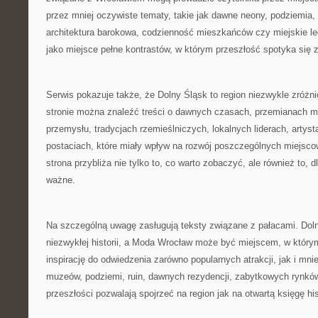
przez mniej oczywiste tematy, takie jak dawne neony, podziemia,
architektura barokowa, codzienność mieszkańców czy miejskie leg
jako miejsce pełne kontrastów, w którym przeszłość spotyka się 
Serwis pokazuje także, że Dolny Śląsk to region niezwykle zróżn
stronie można znaleźć treści o dawnych czasach, przemianach mia
przemysłu, tradycjach rzemieślniczych, lokalnych liderach, artys
postaciach, które miały wpływ na rozwój poszczególnych miejsco
strona przybliża nie tylko to, co warto zobaczyć, ale również to, 
ważne.
Na szczególną uwagę zasługują teksty związane z pałacami. Doln
niezwykłej historii, a Moda Wrocław może być miejscem, w którym
inspirację do odwiedzenia zarówno popularnych atrakcji, jak i mni
muzeów, podziemi, ruin, dawnych rezydencji, zabytkowych rynkó
przeszłości pozwalają spojrzeć na region jak na otwartą księgę hist