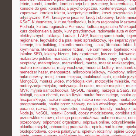
letnie
,
kombi
,
komiks
,
komunikacja bez przemocy
,
koncentracja
,
konsole do gier
,
konsultacja psychologiczna
,
konteneryzacja
,
kon
zapasowe
,
korekta tekstu
,
korepetycje online
,
koszt pozyskania k
artystyczne
,
KPI
,
kreatywne pisanie
,
kredyt obrotowy
,
królik mini
KSeF
,
Kubernetes
,
kultura feedbacku
,
kultura regionalna Mazows
Podhala
,
kultura regionalna Pomorza
,
kultura regionalna Wielkopol
kurs doskonalenia jazdy
,
kury przydomowe
,
ładowanie auta w do
elektrycznych
,
laktacja
,
Laravel
,
LARP
,
leasing samochodu
,
legen
regionalne
,
legowisko dla psa
,
lejek sprzedażowy
,
lęk separacyjn
licencje
,
link building
,
LinkedIn marketing
,
Linux
,
literatura faktu
,
l
kryminalna
,
literatura science fiction
,
live commerce
,
lojalność kli
lokalne SEO
,
lokalny biznes
,
loty czarterowe
,
low-code
,
lutowanie
malarstwo polskie
,
mandat
,
manga
,
mapa offline
,
mapy myśli
,
mar
szeptany
,
marketplace
,
marszobiegi
,
marża
,
masaż relaksacyjny
matura rozszerzona
,
maty węchowe
,
mecenat kultury
,
mechanik 
menedżer haseł
,
menopauza
,
mikrobiom jelitowy
,
mikrofony
,
mikr
mikroserwisy
,
mniej znane miejsca
,
mobilność ciała
,
modele języ
MongoDB
,
montaż wideo
,
morfologia krwi
,
motocykle miejskie
,
mo
motoryzacja miejska
,
motywacja do nauki
,
murale miejskie
,
muzea
MVP
,
myjnia samochodowa
,
MySQL
,
naming
,
narzędzia SaaS
,
na
biologii
,
nauka chemii
,
nauka fizyki
,
nauka francuskiego
,
nauka ge
hiszpańskiego
,
nauka matematyki
,
nauka niemieckiego
,
nauka po
programowania
,
nauka przez zabawę
,
nauka włoskiego
,
nawodnie
poranne
,
nazwa firmy
,
newsletter
,
noclegi pet friendly
,
noclegi z ja
Node.js
,
NoSQL
,
notatki Cornell
,
obozy młodzieżowe
,
obróbka zd
przeciwkleszczowa
,
obsługa posprzedażowa
,
ochrona marki
,
ochr
przeponowy
,
odporność organizmu
,
odprawa online
,
odzyskiwanie
okładka książki
,
onboarding pracownika
,
opieka nad kotem
,
opiek
okołoporodowa
,
opieka paliatywna
,
opiekun rodzinny
,
opinie Googl
letnie
,
opony zimowe
,
opóźniony lot
,
orkiestry dęte
,
ortodoncja
,
oś