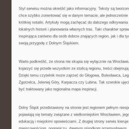
Styl serwisu można określić jako informacyjny. Teksty są tworzon
chce szybko zorientować się w danym temacie, ale jednocześnie 
krótkiej notatki. Artykuły mogą zachęcać do dalszego odkrywania
lokalnych historii i planowania własnych tras. Taki charakter spr
inspirująca zarówno dla osób dobrze znających region, jak i dla t
swoją przygodę z Dolnym Śląskiem.
Warto podkreślić, że strona nie skupia się wyłącznie na Wrocła
kojarzyć się przede wszystkim ze stolicą regionu, treści obejmuj
Dzięki temu czytelnik może zajrzeć do Głogowa, Bolesławca, Leg
Zgorzelca, Jeleniej Góry, Karpacza czy Lubina. Tak szerokie ujęc
być traktowany jako regionalna mapa inspiracji.
Dolny Śląsk przedstawiony na stronie jest regionem pełnym niesp
pojawiają się tematy związane z wielkomiejskim Wrocławiem, jego 
edukacją i miejskimi opowieściami. Z drugiej strony serwis kier
miejscowościom, pograniczu, dawnym ośrodkom przemysłowym