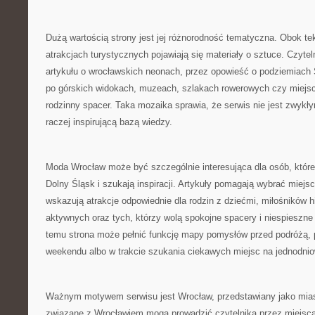
Dużą wartością strony jest jej różnorodność tematyczna. Obok te
atrakcjach turystycznych pojawiają się materiały o sztuce. Czyte
artykułu o wrocławskich neonach, przez opowieść o podziemiach 
po górskich widokach, muzeach, szlakach rowerowych czy miejs
rodzinny spacer. Taka mozaika sprawia, że serwis nie jest zwykły
raczej inspirującą bazą wiedzy.
Moda Wrocław może być szczególnie interesująca dla osób, które 
Dolny Śląsk i szukają inspiracji. Artykuły pomagają wybrać miejs
wskazują atrakcje odpowiednie dla rodzin z dziećmi, miłośników his
aktywnych oraz tych, którzy wolą spokojne spacery i niespieszne
temu strona może pełnić funkcję mapy pomysłów przed podróżą,
weekendu albo w trakcie szukania ciekawych miejsc na jednodni
Ważnym motywem serwisu jest Wrocław, przedstawiany jako miasto
związane z Wrocławiem mogą prowadzić czytelnika przez miejsca