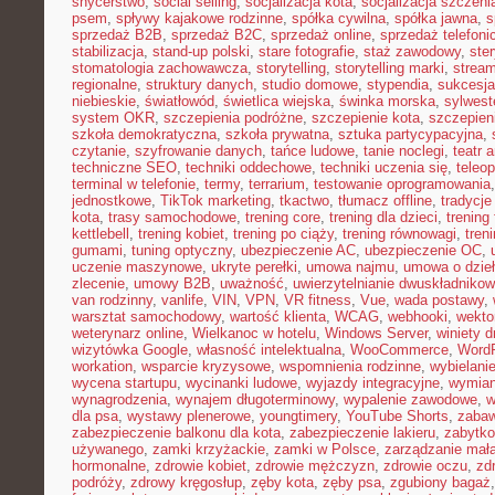
snycerstwo
,
social selling
,
socjalizacja kota
,
socjalizacja szczeni
psem
,
spływy kajakowe rodzinne
,
spółka cywilna
,
spółka jawna
,
s
sprzedaż B2B
,
sprzedaż B2C
,
sprzedaż online
,
sprzedaż telefoni
stabilizacja
,
stand-up polski
,
stare fotografie
,
staż zawodowy
,
ster
stomatologia zachowawcza
,
storytelling
,
storytelling marki
,
stream
regionalne
,
struktury danych
,
studio domowe
,
stypendia
,
sukcesja
niebieskie
,
światłowód
,
świetlica wiejska
,
świnka morska
,
sylwest
system OKR
,
szczepienia podróżne
,
szczepienie kota
,
szczepien
szkoła demokratyczna
,
szkoła prywatna
,
sztuka partycypacyjna
,
czytanie
,
szyfrowanie danych
,
tańce ludowe
,
tanie noclegi
,
teatr 
techniczne SEO
,
techniki oddechowe
,
techniki uczenia się
,
teleo
terminal w telefonie
,
termy
,
terrarium
,
testowanie oprogramowania
jednostkowe
,
TikTok marketing
,
tkactwo
,
tłumacz offline
,
tradycje
kota
,
trasy samochodowe
,
trening core
,
trening dla dzieci
,
trening
kettlebell
,
trening kobiet
,
trening po ciąży
,
trening równowagi
,
tren
gumami
,
tuning optyczny
,
ubezpieczenie AC
,
ubezpieczenie OC
,
uczenie maszynowe
,
ukryte perełki
,
umowa najmu
,
umowa o dzie
zlecenie
,
umowy B2B
,
uważność
,
uwierzytelnianie dwuskładniko
van rodzinny
,
vanlife
,
VIN
,
VPN
,
VR fitness
,
Vue
,
wada postawy
,
warsztat samochodowy
,
wartość klienta
,
WCAG
,
webhooki
,
wekto
weterynarz online
,
Wielkanoc w hotelu
,
Windows Server
,
winiety 
wizytówka Google
,
własność intelektualna
,
WooCommerce
,
WordP
workation
,
wsparcie kryzysowe
,
wspomnienia rodzinne
,
wybielani
wycena startupu
,
wycinanki ludowe
,
wyjazdy integracyjne
,
wymian
wynagrodzenia
,
wynajem długoterminowy
,
wypalenie zawodowe
,
w
dla psa
,
wystawy plenerowe
,
youngtimery
,
YouTube Shorts
,
zaba
zabezpieczenie balkonu dla kota
,
zabezpieczenie lakieru
,
zabytko
używanego
,
zamki krzyżackie
,
zamki w Polsce
,
zarządzanie małą
hormonalne
,
zdrowie kobiet
,
zdrowie mężczyzn
,
zdrowie oczu
,
zd
podróży
,
zdrowy kręgosłup
,
zęby kota
,
zęby psa
,
zgubiony bagaż