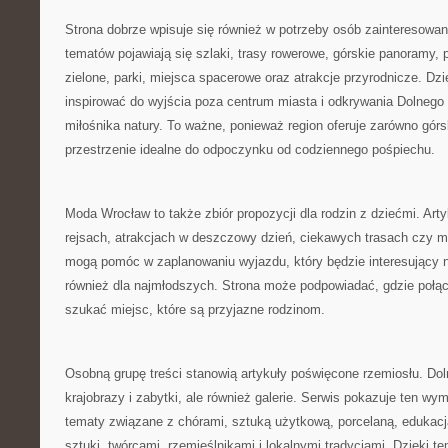
Strona dobrze wpisuje się również w potrzeby osób zainteresowa
tematów pojawiają się szlaki, trasy rowerowe, górskie panoramy,
zielone, parki, miejsca spacerowe oraz atrakcje przyrodnicze. Dz
inspirować do wyjścia poza centrum miasta i odkrywania Dolnego
miłośnika natury. To ważne, ponieważ region oferuje zarówno górsk
przestrzenie idealne do odpoczynku od codziennego pośpiechu.
Moda Wrocław to także zbiór propozycji dla rodzin z dziećmi. Art
rejsach, atrakcjach w deszczowy dzień, ciekawych trasach czy 
mogą pomóc w zaplanowaniu wyjazdu, który będzie interesujący ni
również dla najmłodszych. Strona może podpowiadać, gdzie połąc
szukać miejsc, które są przyjazne rodzinom.
Osobną grupę treści stanowią artykuły poświęcone rzemiosłu. Doln
krajobrazy i zabytki, ale również galerie. Serwis pokazuje ten wym
tematy związane z chórami, sztuką użytkową, porcelaną, edukac
sztuki, twórcami, rzemieślnikami i lokalnymi tradycjami. Dzięki t