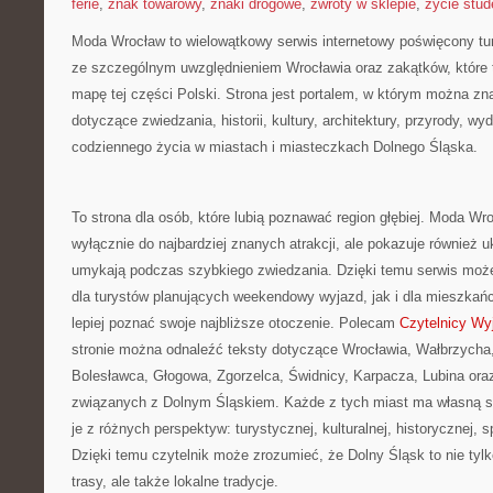
ferie
,
znak towarowy
,
znaki drogowe
,
zwroty w sklepie
,
życie stud
Moda Wrocław to wielowątkowy serwis internetowy poświęcony tu
ze szczególnym uwzględnieniem Wrocławia oraz zakątków, które 
mapę tej części Polski. Strona jest portalem, w którym można zn
dotyczące zwiedzania, historii, kultury, architektury, przyrody, wyd
codziennego życia w miastach i miasteczkach Dolnego Śląska.
To strona dla osób, które lubią poznawać region głębiej. Moda Wro
wyłącznie do najbardziej znanych atrakcji, ale pokazuje również uk
umykają podczas szybkiego zwiedzania. Dzięki temu serwis moż
dla turystów planujących weekendowy wyjazd, jak i dla mieszkań
lepiej poznać swoje najbliższe otoczenie. Polecam
Czytelnicy Wy
stronie można odnaleźć teksty dotyczące Wrocławia, Wałbrzycha, 
Bolesławca, Głogowa, Zgorzelca, Świdnicy, Karpacza, Lubina oraz
związanych z Dolnym Śląskiem. Każde z tych miast ma własną sp
je z różnych perspektyw: turystycznej, kulturalnej, historycznej, 
Dzięki temu czytelnik może zrozumieć, że Dolny Śląsk to nie tylk
trasy, ale także lokalne tradycje.