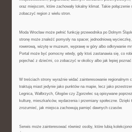
oraz miejscom, które zachowały lokalny klimat. Takie połączenie 
zobaczyć region z wielu stron.
Moda Wrocław może pełnić funkcję przewodnika po Dolnym Śląs
stronę może znaleźć pomysły na spacer, jednodniową wycieczkę,
rowerową, wizytę w muzeum, wyprawę w góry albo odkrywanie mn
Portal może być pomocny wtedy, gdy ktoś zastanawia się, co robi
pojechać z dziećmi, co zobaczyć w okolicy albo jak lepiej poznać
W treściach strony wyraźnie widać zainteresowanie regionalnym c
traktują miast jedynie jako punktów na mapie, lecz jako przestrz
Legnica, Wałbrzych, Głogów czy Zgorzelec są opisywane poprzez a
kulturę, mieszkańców, wydarzenia i przemiany społeczne. Dzięki 
zrozumieć, jak miejsca zachowują pamięć dawnych czasów.
Serwis może zainteresować również osoby, które lubią kolekcjon