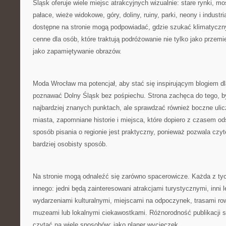
Śląsk oferuje wiele miejsc atrakcyjnych wizualnie: stare rynki, m
pałace, wieże widokowe, góry, doliny, ruiny, parki, neony i industri
dostępne na stronie mogą podpowiadać, gdzie szukać klimatyczny
cenne dla osób, które traktują podróżowanie nie tylko jako przemi
jako zapamiętywanie obrazów.
Moda Wrocław ma potencjał, aby stać się inspirującym blogiem d
poznawać Dolny Śląsk bez pośpiechu. Strona zachęca do tego, b
najbardziej znanych punktach, ale sprawdzać również boczne ulic
miasta, zapomniane historie i miejsca, które dopiero z czasem ods
sposób pisania o regionie jest praktyczny, ponieważ pozwala czy
bardziej osobisty sposób.
Na stronie mogą odnaleźć się zarówno spacerowicze. Każda z t
innego: jedni będą zainteresowani atrakcjami turystycznymi, inni 
wydarzeniami kulturalnymi, miejscami na odpoczynek, trasami r
muzeami lub lokalnymi ciekawostkami. Różnorodność publikacji 
czytać na wiele sposobów: jako planer wycieczek.