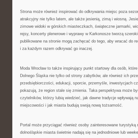
Strona może również inspirować do odkrywania miejsc poza sezo
atrakcyjny nie tylko latem, ale także jesienią, zimą i wiosną. Jes
zimowe widoki w górskich miasteczkach, świąteczne jarmarki, wio
rejsy, koncerty plenerowe i wyprawy w Karkonosze tworzą szerokie 
publikowane na stronie mogą zachęcać do tego, aby wracać do re
i za każdym razem odkrywać go inaczej.
Moda Wrocław to także inspirujący punkt startowy dla osób, które
Dolnego Śląska nie tylko od strony zabytków, ale również ich prz
przedsiębiorczości, edukacji, sporcie, przemyśle, inwestycjach 
pokazują, że region stale się zmienia. Taka perspektywa może być
czytelników, którzy lubią wiedzieć, jak dawne tradycje wpływają 
miejscowości i jak miasta budują swoją nową tożsamość.
Portal może przyciągać również osoby zainteresowane turystyką 
dolnośląskie miasta świetnie nadają się na jednodniowe lub week