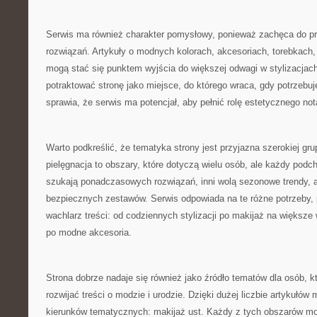
Serwis ma również charakter pomysłowy, ponieważ zachęca do p
rozwiązań. Artykuły o modnych kolorach, akcesoriach, torebkach,
mogą stać się punktem wyjścia do większej odwagi w stylizacjac
potraktować stronę jako miejsce, do którego wraca, gdy potrzebu
sprawia, że serwis ma potencjał, aby pełnić rolę estetycznego not
Warto podkreślić, że tematyka strony jest przyjazna szerokiej gru
pielęgnacja to obszary, które dotyczą wielu osób, ale każdy podch
szukają ponadczasowych rozwiązań, inni wolą sezonowe trendy, a 
bezpiecznych zestawów. Serwis odpowiada na te różne potrzeby, 
wachlarz treści: od codziennych stylizacji po makijaż na większe 
po modne akcesoria.
Strona dobrze nadaje się również jako źródło tematów dla osób, k
rozwijać treści o modzie i urodzie. Dzięki dużej liczbie artykułów
kierunków tematycznych: makijaż ust. Każdy z tych obszarów mo