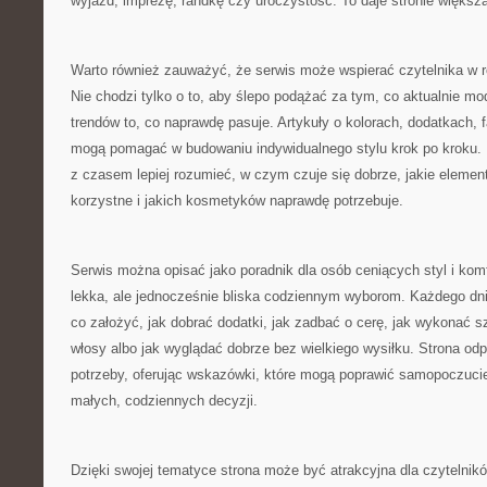
wyjazd, imprezę, randkę czy uroczystość. To daje stronie większ
Warto również zauważyć, że serwis może wspierać czytelnika w r
Nie chodzi tylko o to, aby ślepo podążać za tym, co aktualnie mod
trendów to, co naprawdę pasuje. Artykuły o kolorach, dodatkach,
mogą pomagać w budowaniu indywidualnego stylu krok po kroku. 
z czasem lepiej rozumieć, w czym czuje się dobrze, jakie elemen
korzystne i jakich kosmetyków naprawdę potrzebuje.
Serwis można opisać jako poradnik dla osób ceniących styl i komf
lekka, ale jednocześnie bliska codziennym wyborom. Każdego dni
co założyć, jak dobrać dodatki, jak zadbać o cerę, jak wykonać s
włosy albo jak wyglądać dobrze bez wielkiego wysiłku. Strona odp
potrzeby, oferując wskazówki, które mogą poprawić samopoczucie
małych, codziennych decyzji.
Dzięki swojej tematyce strona może być atrakcyjna dla czytelni