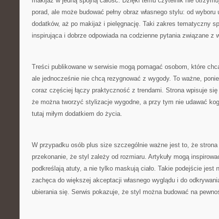
makijaż w jedną spójną całość. Dzięki temu czytelnik nie otrzym
porad, ale może budować pełny obraz własnego stylu: od wyboru 
dodatków, aż po makijaż i pielęgnację. Taki zakres tematyczny sp
inspirująca i dobrze odpowiada na codzienne pytania związane z
Treści publikowane w serwisie mogą pomagać osobom, które chcą
ale jednocześnie nie chcą rezygnować z wygody. To ważne, pon
coraz częściej łączy praktyczność z trendami. Strona wpisuje się
że można tworzyć stylizacje wygodne, a przy tym nie udawać kog
tutaj miłym dodatkiem do życia.
W przypadku osób plus size szczególnie ważne jest to, że stro
przekonanie, że styl zależy od rozmiaru. Artykuły mogą inspirowa
podkreślają atuty, a nie tylko maskują ciało. Takie podejście jes
zachęca do większej akceptacji własnego wyglądu i do odkrywani
ubierania się. Serwis pokazuje, że styl można budować na pewnoś