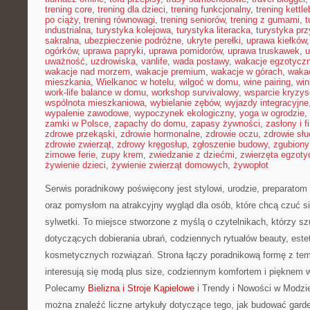
trening core
,
trening dla dzieci
,
trening funkcjonalny
,
trening kettle
po ciąży
,
trening równowagi
,
trening seniorów
,
trening z gumami
,
t
industrialna
,
turystyka kolejowa
,
turystyka literacka
,
turystyka prz
sakralna
,
ubezpieczenie podróżne
,
ukryte perełki
,
uprawa kiełków
ogórków
,
uprawa papryki
,
uprawa pomidorów
,
uprawa truskawek
,
u
uważność
,
uzdrowiska
,
vanlife
,
wada postawy
,
wakacje egzotycz
wakacje nad morzem
,
wakacje premium
,
wakacje w górach
,
waka
mieszkania
,
Wielkanoc w hotelu
,
wilgoć w domu
,
wine pairing
,
win
work-life balance w domu
,
workshop survivalowy
,
wsparcie kryzy
wspólnota mieszkaniowa
,
wybielanie zębów
,
wyjazdy integracyjne
wypalenie zawodowe
,
wypoczynek ekologiczny
,
yoga w ogrodzie
,
zamki w Polsce
,
zapachy do domu
,
zapasy żywności
,
zasłony i f
zdrowe przekąski
,
zdrowie hormonalne
,
zdrowie oczu
,
zdrowie sł
zdrowie zwierząt
,
zdrowy kręgosłup
,
zgłoszenie budowy
,
zgubiony
zimowe ferie
,
zupy krem
,
zwiedzanie z dziećmi
,
zwierzęta egzoty
żywienie dzieci
,
żywienie zwierząt domowych
,
żywopłot
Serwis poradnikowy poświęcony jest stylowi, urodzie, preparatom
oraz pomysłom na atrakcyjny wygląd dla osób, które chcą czuć si
sylwetki. To miejsce stworzone z myślą o czytelnikach, którzy s
dotyczących dobierania ubrań, codziennych rytuałów beauty, estet
kosmetycznych rozwiązań. Strona łączy poradnikową formę z tem
interesują się modą plus size, codziennym komfortem i pięknem 
Polecamy
Bielizna i Stroje Kąpielowe
i Trendy i Nowości w Modzie
można znaleźć liczne artykuły dotyczące tego, jak budować garde