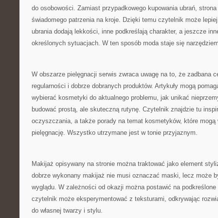
do osobowości. Zamiast przypadkowego kupowania ubrań, strona 
świadomego patrzenia na kroje. Dzięki temu czytelnik może lepie
ubrania dodają lekkości, inne podkreślają charakter, a jeszcze in
określonych sytuacjach. W ten sposób moda staje się narzędziem
W obszarze pielęgnacji serwis zwraca uwagę na to, że zadbana c
regularności i dobrze dobranych produktów. Artykuły mogą pomag
wybierać kosmetyki do aktualnego problemu, jak unikać nieprzem
budować prostą, ale skuteczną rutynę. Czytelnik znajdzie tu insp
oczyszczania, a także porady na temat kosmetyków, które mogą 
pielęgnację. Wszystko utrzymane jest w tonie przyjaznym.
Makijaż opisywany na stronie można traktować jako element styliz
dobrze wykonany makijaż nie musi oznaczać maski, lecz może b
wyglądu. W zależności od okazji można postawić na podkreślone
czytelnik może eksperymentować z teksturami, odkrywając rozwi
do własnej twarzy i stylu.