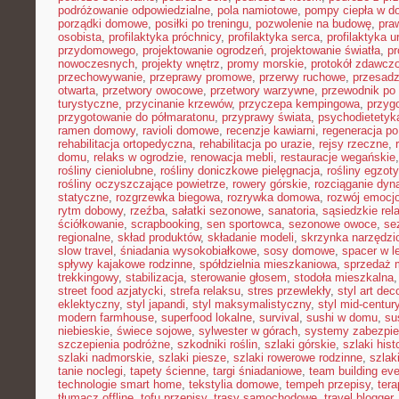
podróżowanie odpowiedzialne
,
pola namiotowe
,
pompy ciepła w 
porządki domowe
,
posiłki po treningu
,
pozwolenie na budowę
,
pra
osobista
,
profilaktyka próchnicy
,
profilaktyka serca
,
profilaktyka 
przydomowego
,
projektowanie ogrodzeń
,
projektowanie światła
,
pr
nowoczesnych
,
projekty wnętrz
,
promy morskie
,
protokół zdawczo
przechowywanie
,
przeprawy promowe
,
przerwy ruchowe
,
przesadz
otwarta
,
przetwory owocowe
,
przetwory warzywne
,
przewodnik po
turystyczne
,
przycinanie krzewów
,
przyczepa kempingowa
,
przyg
przygotowanie do półmaratonu
,
przyprawy świata
,
psychodietetyk
ramen domowy
,
ravioli domowe
,
recenzje kawiarni
,
regeneracja po
rehabilitacja ortopedyczna
,
rehabilitacja po urazie
,
rejsy rzeczne
,
domu
,
relaks w ogrodzie
,
renowacja mebli
,
restauracje wegańskie
rośliny cieniolubne
,
rośliny doniczkowe pielęgnacja
,
rośliny egzot
rośliny oczyszczające powietrze
,
rowery górskie
,
rozciąganie dy
statyczne
,
rozgrzewka biegowa
,
rozrywka domowa
,
rozwój emocj
rytm dobowy
,
rzeźba
,
sałatki sezonowe
,
sanatoria
,
sąsiedzkie rel
ściółkowanie
,
scrapbooking
,
sen sportowca
,
sezonowe owoce
,
se
regionalne
,
skład produktów
,
składanie modeli
,
skrzynka narzędzi
slow travel
,
śniadania wysokobiałkowe
,
sosy domowe
,
spacer w l
spływy kajakowe rodzinne
,
spółdzielnia mieszkaniowa
,
sprzedaż 
trekkingowy
,
stabilizacja
,
sterowanie głosem
,
stodoła mieszkalna
street food azjatycki
,
strefa relaksu
,
stres przewlekły
,
styl art dec
eklektyczny
,
styl japandi
,
styl maksymalistyczny
,
styl mid-centur
modern farmhouse
,
superfood lokalne
,
survival
,
sushi w domu
,
su
niebieskie
,
świece sojowe
,
sylwester w górach
,
systemy zabezpi
szczepienia podróżne
,
szkodniki roślin
,
szlaki górskie
,
szlaki his
szlaki nadmorskie
,
szlaki piesze
,
szlaki rowerowe rodzinne
,
szlak
tanie noclegi
,
tapety ścienne
,
targi śniadaniowe
,
team building ev
technologie smart home
,
tekstylia domowe
,
tempeh przepisy
,
tera
tłumacz offline
,
tofu przepisy
,
trasy samochodowe
,
travel blogger