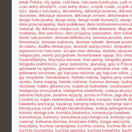
break Polska
,
city guide
,
cold brew
,
ćwiczenia korekcyjne
,
cydr r
czas wolny dorosłych
,
czas wolny dzieci
,
czujnik czadu
,
czujnik
ryżu
,
dania z soczewicy
,
decluttering
,
dekoracje jesienne
,
dekorac
sezonowe
,
dekoracje wiosenne
,
dekoracje zimowe
,
dekorowanie t
design funkcjonalny
,
design lamp
,
design mebli biurowych
,
design
dieta przeciwzapalna
,
dieta pudełkowa
,
dieta śródziemnomorska d
zwierząt
,
diy dekoracje świąteczne
,
diy meble drewniane
,
długi w
modułowy
,
dom pod klucz
,
dom przyjazny zwierzętom
,
dom szkie
domki nad jeziorem
,
domowa biblioteczka
,
domowa pizzeria
,
domo
fermentacje
,
domowe makarony
,
domowe nalewki
,
domowe przetw
do salonu
,
działka rekreacyjna
,
dziennik wdzięczności
,
ekopodróż
ergonomiczne ćwiczenia
,
escape room domowy
,
etykiety spożyw
integracyjne
,
eventy przygodowe
,
fermentowane napoje
,
first min
fizjoprofilaktyka
,
florystyka domowa
,
food pairing
,
fotografia górsk
fotografia podróżnicza
,
garaż podziemny
,
glamping
,
góry w Polsc
gotowanie na ognisku
,
gotowanie rodzinne
,
gotowanie sous vide
,
grillowanie sezonowe
,
gry karciane rodzinne
,
gry logiczne online
,
gry zespołowe
,
hamakowanie
,
herbata matcha
,
higiena jamy ustne
wzroku
,
home staging
,
hostele rodzinne
,
hummus domowy
,
hydro
słuchowe
,
indeks glikemiczny
,
inspekcje budowlane
,
insulinoopor
inteligencja emocjonalna
,
inteligentne oświetlenie
,
izolacja akusty
jedzenie intuicyjne
,
jesienne wyjazdy
,
jeziora w Polsce
,
joga dla 
czytelniczy
,
kajaki weekendowe
,
kalistenika
,
kampery
,
karmnik dl
kawalerka aranżacja
,
kayaking
,
kemping rodzinny
,
kempingi nad 
klimatyzacja smart
,
koktajle bezalkoholowe
,
kolacje jednogarnko
kominki ekologiczne
,
komórka lokatorska
,
kompozycje kwiatowe
,
koncentracja
,
konkursy
,
konsultacja psychologiczna
,
kontuzje sp
zwierząt
,
kotłownia domowa
,
kreatywne hobby
,
księga wieczysta
,
brazylijska
,
kuchnia campingowa
,
kuchnia czeska
,
kuchnia dla sin
kuchnia hiszpańska
,
kuchnia japońska
,
kuchnia koreańska
,
kuchn