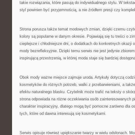
takie rozwiązania, które pasują do indywidualnego stylu. W tekst
styl powinien być przyjemnością, a nie źródłem presji czy kompl
Strona porusza także temat modowych zmian, dzięki czemu czyte
kolory są popularne w danym okresie. Pojawiają się tu treści o zim
cieplejsze i chłodniejsze dni, o dodatkach do konkretnych okazji 
mody bezrefleksyjnie. Dzięki temu serwis nie jest jedynie zbiorem
inspirującą przestrzenią, w której moda staje się bardziej dostępn
Obok mody ważne miejsce zajmuje uroda. Artykuły dotyczą codzi
kosmetyków do różnych potrzeb, walki z przebarwieniami, a tak
efektu naturalnego blasku. Czytelnik może trafić na teksty o skórz
strona odpowiada na różne oczekiwania osób zainteresowanych pi
charakter inspiracyjny, dlatego mogą być pomocne zarówno dla os
tych, które od dawna interesują się kosmetykami.
Serwis opisuje również upiększanie twarzy w wielu odsłonach. Moż