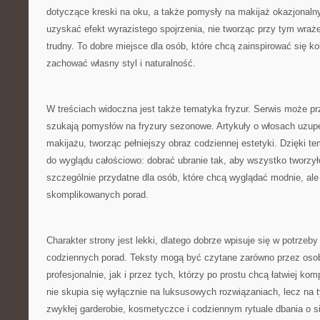
dotyczące kreski na oku, a także pomysły na makijaż okazjonalny
uzyskać efekt wyrazistego spojrzenia, nie tworząc przy tym wraż
trudny. To dobre miejsce dla osób, które chcą zainspirować się ko
zachować własny styl i naturalność.
W treściach widoczna jest także tematyka fryzur. Serwis może pr
szukają pomysłów na fryzury sezonowe. Artykuły o włosach uzupe
makijażu, tworząc pełniejszy obraz codziennej estetyki. Dzięki t
do wyglądu całościowo: dobrać ubranie tak, aby wszystko tworzy
szczególnie przydatne dla osób, które chcą wyglądać modnie, ale 
skomplikowanych porad.
Charakter strony jest lekki, dlatego dobrze wpisuje się w potrzeb
codziennych porad. Teksty mogą być czytane zarówno przez osoby
profesjonalnie, jak i przez tych, którzy po prostu chcą łatwiej ko
nie skupia się wyłącznie na luksusowych rozwiązaniach, lecz na
zwykłej garderobie, kosmetyczce i codziennym rytuale dbania o s