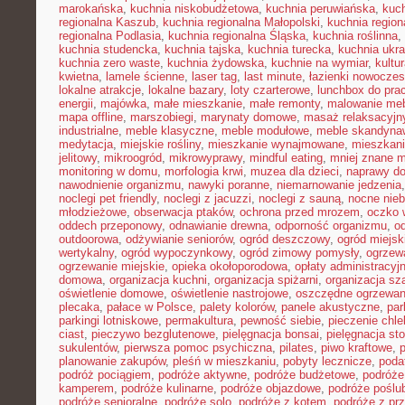
marokańska
,
kuchnia niskobudżetowa
,
kuchnia peruwiańska
,
kuch
regionalna Kaszub
,
kuchnia regionalna Małopolski
,
kuchnia region
regionalna Podlasia
,
kuchnia regionalna Śląska
,
kuchnia roślinna
,
kuchnia studencka
,
kuchnia tajska
,
kuchnia turecka
,
kuchnia ukr
kuchnia zero waste
,
kuchnia żydowska
,
kuchnie na wymiar
,
kultu
kwietna
,
lamele ścienne
,
laser tag
,
last minute
,
łazienki nowocze
lokalne atrakcje
,
lokalne bazary
,
loty czarterowe
,
lunchbox do pra
energii
,
majówka
,
małe mieszkanie
,
małe remonty
,
malowanie meb
mapa offline
,
marszobiegi
,
marynaty domowe
,
masaż relaksacyjn
industrialne
,
meble klasyczne
,
meble modułowe
,
meble skandyna
medytacja
,
miejskie rośliny
,
mieszkanie wynajmowane
,
mieszkani
jelitowy
,
mikroogród
,
mikrowyprawy
,
mindful eating
,
mniej znane m
monitoring w domu
,
morfologia krwi
,
muzea dla dzieci
,
naprawy d
nawodnienie organizmu
,
nawyki poranne
,
niemarnowanie jedzenia
noclegi pet friendly
,
noclegi z jacuzzi
,
noclegi z sauną
,
nocne nie
młodzieżowe
,
obserwacja ptaków
,
ochrona przed mrozem
,
oczko 
oddech przeponowy
,
odnawianie drewna
,
odporność organizmu
,
o
outdoorowa
,
odżywianie seniorów
,
ogród deszczowy
,
ogród miejsk
wertykalny
,
ogród wypoczynkowy
,
ogród zimowy pomysły
,
ogrzew
ogrzewanie miejskie
,
opieka okołoporodowa
,
opłaty administracyj
domowa
,
organizacja kuchni
,
organizacja spiżarni
,
organizacja sz
oświetlenie domowe
,
oświetlenie nastrojowe
,
oszczędne ogrzewan
plecaka
,
pałace w Polsce
,
palety kolorów
,
panele akustyczne
,
par
parkingi lotniskowe
,
permakultura
,
pewność siebie
,
pieczenie chl
ciast
,
pieczywo bezglutenowe
,
pielęgnacja bonsai
,
pielęgnacja st
sukulentów
,
pierwsza pomoc psychiczna
,
pilates
,
piwo kraftowe
,
planowanie zakupów
,
pleśń w mieszkaniu
,
pobyty lecznicze
,
poda
podróż pociągiem
,
podróże aktywne
,
podróże budżetowe
,
podróże
kamperem
,
podróże kulinarne
,
podróże objazdowe
,
podróże poślu
podróże senioralne
,
podróże solo
,
podróże z kotem
,
podróże z pr