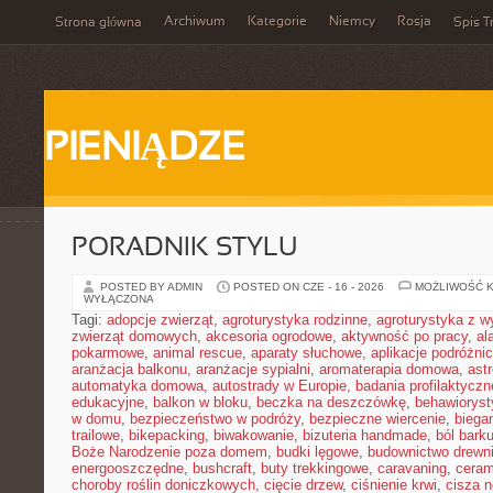
Archiwum
Kategorie
Niemcy
Rosja
Strona główna
Spis T
PIENIĄDZE
PORADNIK STYLU
POSTED BY ADMIN
POSTED ON CZE - 16 - 2026
MOŻLIWOŚĆ 
WYŁĄCZONA
Tagi:
adopcje zwierząt
,
agroturystyka rodzinne
,
agroturystyka z 
zwierząt domowych
,
akcesoria ogrodowe
,
aktywność po pracy
,
al
pokarmowe
,
animal rescue
,
aparaty słuchowe
,
aplikacje podróżni
aranżacja balkonu
,
aranżacje sypialni
,
aromaterapia domowa
,
ast
automatyka domowa
,
autostrady w Europie
,
badania profilaktyczn
edukacyjne
,
balkon w bloku
,
beczka na deszczówkę
,
behawioryst
w domu
,
bezpieczeństwo w podróży
,
bezpieczne wiercenie
,
biega
trailowe
,
bikepacking
,
biwakowanie
,
bizuteria handmade
,
ból bark
Boże Narodzenie poza domem
,
budki lęgowe
,
budownictwo drewn
energooszczędne
,
bushcraft
,
buty trekkingowe
,
caravaning
,
ceram
choroby roślin doniczkowych
,
cięcie drzew
,
ciśnienie krwi
,
cisza 