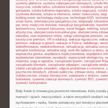
systemy płatnicze
,
systemy zabezpieczeń domowych
,
szkoła fil
muzyczna
,
szkoła tańca
,
szkolenia kulinarne
,
szkolenie psów
,
szk
gotowania
,
sztuka kulinarna regionalna
,
sztuka negocjacji
,
sztuka
użytkowa domowa
,
sztuka w internecie
,
taniec nowoczesny
,
targi
building event
,
technologia medyczna
,
technologie AGD
,
technolo
smart home
,
telemedycyna specjalistyczna
,
teleporady zdrowotne
par
,
testy medyczne domowe
,
transakcje bezgotówkowe
,
transfo
autonomiczny
,
transport luksusowy
,
travel blogger
,
trekking
,
turys
artystyczna
,
ubezpieczenia komunikacyjne
,
ubezpieczenia zdrow
naturalna
,
user experience online
,
usługi cateringowe premium
,
us
turystyczne premium
,
VR w edukacji
,
wakacje egzotyczne
,
wakac
premium
,
wakacje w górach
,
wakacje w Polsce
,
webdesign
,
werni
wideofilmowanie
,
wideokonferencje
,
wirtualizacja
,
wirtualna rzecz
wirtualne konferencje
,
wirtualne targi
,
work-life balance w domu
,
w
wspinaczka górska
,
współpraca międzynarodowa
,
współpraca onl
wydawnictwo internetowe
,
wynalazki
,
wypoczynek ekologiczny
,
w
malarska
,
yoga w ogrodzie
,
zarządzanie biurem
,
zarządzanie flotą
zarządzanie klientami
,
zarządzanie odpadami
,
zarządzanie wiedz
zdalne zarządzanie zespołem
,
zdjęcia produktowe e-commerce
,
z
psychiczne dorosłych
,
zdrowie publiczne
,
zdrowie skóry
,
zdrowie 
ziołolecznictwo
,
zmiany klimatyczne
,
zwiedzanie z dziećmi
,
zwie
hodowlane
,
żywienie zwierząt domowych
,
żywność BIO
,
żywność 
żywność funkcjonalna
Biały Kotek to innowacyjna przestrzeń internetowa, która została
mamach i ojcach, nauczycielach, a także wszystkich osobach z
wychowaniem i nauką. Serwis poświęcony jest tematyce placówe