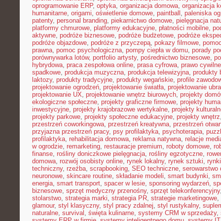
oprogramowanie ERP
,
optyka
,
organizacja domowa
,
organizacja k
humanitarne
,
origami
,
oświetlenie domowe
,
paintball
,
paleniska o
patenty
,
personal branding
,
piekarnictwo domowe
,
pielęgnacja nat
platformy chmurowe
,
platformy edukacyjne
,
płatności mobilne
,
po
aktywne
,
podróże biznesowe
,
podróże budżetowe
,
podróże ekspe
podróże objazdowe
,
podróże z przyczepą
,
pokazy filmowe
,
pomoc
prawna
,
pomoc psychologiczna
,
pompy ciepła w domu
,
porady p
porównywarka lotów
,
portfolio artysty
,
pośrednictwo biznesowe
,
po
hybrydowa
,
praca zespołowa online
,
prasa cyfrowa
,
prawo cywiln
spadkowe
,
produkcja muzyczna
,
produkcja telewizyjna
,
produkty 
laktozy
,
produkty tradycyjne
,
produkty wegańskie
,
profile zawodo
projektowanie ogrodzeń
,
projektowanie światła
,
projektowanie ubr
projektowanie UX
,
projektowanie wnętrz biurowych
,
projekty dom
ekologiczne społeczne
,
projekty graficzne firmowe
,
projekty huma
inwestycyjne
,
projekty krajobrazowe wertykalne
,
projekty kultural
projekty parkowe
,
projekty społeczne edukacyjne
,
projekty wnętrz
przestrzeń coworkingowa
,
przestrzeń kreatywna
,
przestrzeń otwar
przyjazna przestrzeń pracy
,
psy profilaktyka
,
psychoterapia
,
puzz
profilaktyka
,
rehabilitacja domowa
,
reklama natywna
,
relacje medi
w ogrodzie
,
remarketing
,
restauracje premium
,
roboty domowe
,
ro
finanse
,
rośliny doniczkowe pielęgnacja
,
rośliny egzotyczne
,
rowe
domowa
,
rozwój osobisty online
,
rynek lokalny
,
rynek sztuki
,
rynk
techniczny
,
rzeźba
,
scrapbooking
,
SEO techniczne
,
serowarstwo
neuronowe
,
skincare routine
,
składanie modeli
,
smart budynki
,
sma
energia
,
smart transport
,
spacer w lesie
,
sponsoring wydarzeń
,
sp
biznesowe
,
sprzęt medyczny przenośny
,
sprzęt telekonferencyjny
stolarstwo
,
strategia marki
,
strategia PR
,
strategie marketingowe
,
glamour
,
styl klasyczny
,
styl pracy zdalnej
,
styl rustykalny
,
suplem
naturalne
,
survival
,
święta kulinarne
,
systemy CRM w sprzedaży
,
systemy ERP w firmie
,
systemy inteligentnego domu
,
systemy IT