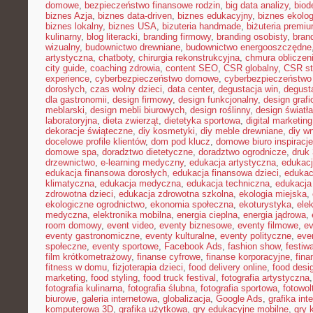
domowe
,
bezpieczeństwo finansowe rodzin
,
big data analizy
,
biod
biznes Azja
,
biznes data-driven
,
biznes edukacyjny
,
biznes ekolo
biznes lokalny
,
biznes USA
,
bizuteria handmade
,
biżuteria premi
kulinarny
,
blog literacki
,
branding firmowy
,
branding osobisty
,
brand
wizualny
,
budownictwo drewniane
,
budownictwo energooszczędne
artystyczna
,
chatboty
,
chirurgia rekonstrukcyjna
,
chmura obliczen
city guide
,
coaching zdrowia
,
content SEO
,
CSR globalny
,
CSR st
experience
,
cyberbezpieczeństwo domowe
,
cyberbezpieczeństwo
dorosłych
,
czas wolny dzieci
,
data center
,
degustacja win
,
degust
dla gastronomii
,
design firmowy
,
design funkcjonalny
,
design grafi
meblarski
,
design mebli biurowych
,
design roślinny
,
design światła
laboratoryjna
,
dieta zwierząt
,
dietetyka sportowa
,
digital marketing
dekoracje świąteczne
,
diy kosmetyki
,
diy meble drewniane
,
diy w
docelowe profile klientów
,
dom pod klucz
,
domowe biuro inspiracje
domowe spa
,
doradztwo dietetyczne
,
doradztwo ogrodnicze
,
druk
drzewnictwo
,
e-learning medyczny
,
edukacja artystyczna
,
edukacj
edukacja finansowa dorosłych
,
edukacja finansowa dzieci
,
edukac
klimatyczna
,
edukacja medyczna
,
edukacja techniczna
,
edukacj
zdrowotna dzieci
,
edukacja zdrowotna szkolna
,
ekologia miejska
,
ekologiczne ogrodnictwo
,
ekonomia społeczna
,
ekoturystyka
,
ele
medyczna
,
elektronika mobilna
,
energia cieplna
,
energia jądrowa
,
room domowy
,
event video
,
eventy biznesowe
,
eventy filmowe
,
ev
eventy gastronomiczne
,
eventy kulturalne
,
eventy polityczne
,
eve
społeczne
,
eventy sportowe
,
Facebook Ads
,
fashion show
,
festiw
film krótkometrażowy
,
finanse cyfrowe
,
finanse korporacyjne
,
fina
fitness w domu
,
fizjoterapia dzieci
,
food delivery online
,
food desi
marketing
,
food styling
,
food truck festival
,
fotografia artystyczna
fotografia kulinarna
,
fotografia ślubna
,
fotografia sportowa
,
fotowol
biurowe
,
galeria internetowa
,
globalizacja
,
Google Ads
,
grafika int
komputerowa 3D
,
grafika użytkowa
,
gry edukacyjne mobilne
,
gry 