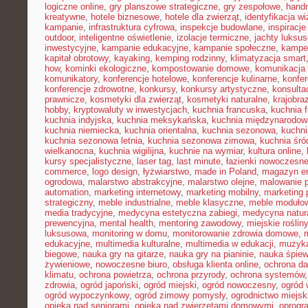
logiczne online
,
gry planszowe strategiczne
,
gry zespołowe
,
hand
kreatywne
,
hotele biznesowe
,
hotele dla zwierząt
,
identyfikacja w
kampanie
,
infrastruktura cyfrowa
,
inspekcje budowlane
,
inspiracje
outdoor
,
inteligentne oświetlenie
,
izolacje termiczne
,
jachty luksu
inwestycyjne
,
kampanie edukacyjne
,
kampanie społeczne
,
kampe
kapitał obrotowy
,
kayaking
,
kemping rodzinny
,
klimatyzacja smart
how
,
kominki ekologiczne
,
kompostowanie domowe
,
komunikacja 
komunikatory
,
konferencje hotelowe
,
konferencje kulinarne
,
konfe
konferencje zdrowotne
,
konkursy
,
konkursy artystyczne
,
konsulta
prawnicze
,
kosmetyki dla zwierząt
,
kosmetyki naturalne
,
krajobra
hobby
,
kryptowaluty w inwestycjach
,
kuchnia francuska
,
kuchnia f
kuchnia indyjska
,
kuchnia meksykańska
,
kuchnia międzynarodow
kuchnia niemiecka
,
kuchnia orientalna
,
kuchnia sezonowa
,
kuchni
kuchnia sezonowa letnia
,
kuchnia sezonowa zimowa
,
kuchnia śr
wielkanocna
,
kuchnia wigilijna
,
kuchnie na wymiar
,
kultura online
,
kursy specjalistyczne
,
laser tag
,
last minute
,
łazienki nowoczesn
commerce
,
logo design
,
łyżwiarstwo
,
made in Poland
,
magazyn en
ogrodowa
,
malarstwo abstrakcyjne
,
malarstwo olejne
,
malowanie 
automation
,
marketing internetowy
,
marketing mobilny
,
marketing 
strategiczny
,
meble industrialne
,
meble klasyczne
,
meble moduło
media tradycyjne
,
medycyna estetyczna zabiegi
,
medycyna natur
prewencyjna
,
mental health
,
mentoring zawodowy
,
miejskie rośliny
luksusowa
,
monitoring w domu
,
monitorowanie zdrowia domowe
,
edukacyjne
,
multimedia kulturalne
,
multimedia w edukacji
,
muzyka
biegowe
,
nauka gry na gitarze
,
nauka gry na pianinie
,
nauka śpie
żywieniowe
,
nowoczesne biuro
,
obsługa klienta online
,
ochrona d
klimatu
,
ochrona powietrza
,
ochrona przyrody
,
ochrona systemów
zdrowia
,
ogród japoński
,
ogród miejski
,
ogród nowoczesny
,
ogród 
ogród wypoczynkowy
,
ogród zimowy pomysły
,
ogrodnictwo miejsk
opieka nad seniorami
,
opieka nad zwierzętami domowymi
,
oprogr