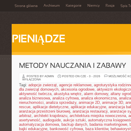
Archiwum
Kategorie
Niemcy
Rosja
Strona główna
Spis T
PIENIĄDZE
METODY NAUCZANIA I ZABAWY
POSTED BY ADMIN
POSTED ON CZE - 3 - 2026
MOŻLIWOŚĆ K
WYŁĄCZONA
Tagi:
adopcje zwierząt
,
agencje reklamowe
,
agroturystyka rodzinn
dla zwierząt domowych
,
akcesoria ogrodowe
,
aktywizm ekologicz
aktywność twórcza
,
akustyka wnętrz
,
alarm domowy
,
altany ogro
analiza biznesowa
,
analiza cyfrowa
,
analiza ekonomiczna
,
analiz
nieruchomości
,
analiza sprzedaży
,
animacje 2D
,
animacje 3D
,
an
rescue
,
aplikacje dietetyczne
,
aplikacje edukacyjne
,
aranżacja ba
aranżacja przestrzeni biurowej
,
aranżacja restauracji
,
aranżacje sy
arbitraż
,
architekt krajobrazu
,
architektura miejska nowoczesna
,
a
asertywność
,
audioguide
,
aukcje sztuki
,
automatyczna księgowo
automatyzacja domowa
,
backup danych
,
badania marketingowe
,
bajki edukacyjne
,
bankowość cyfrowa
,
baza klientów
,
behawiorys