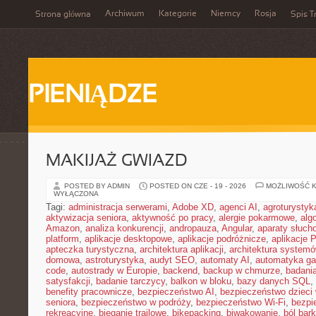
Archiwum
Kategorie
Niemcy
Rosja
Strona główna
Spis T
PIENIĄDZE
MAKIJAŻ GWIAZD
POSTED BY ADMIN
POSTED ON CZE - 19 - 2026
MOŻLIWOŚĆ 
WYŁĄCZONA
Tagi:
administracja serwerami
,
Adobe XD
,
agenci AI
,
agroturysty
aktywizacja seniora
,
aktywność po pracy
,
alergie pokarmowe
,
alg
Amazon
,
analiza konkurencji
,
andropauza
,
Angular
,
aparaty słuch
platform
,
aplikacje desktopowe
,
aplikacje podróżnicze
,
aplikacje
apteczka turystyczna
,
architektura aplikacji
,
architektura system
domowa
,
astroturystyka
,
audyt SEO
,
automaty AI
,
automatyka g
code
,
autostrady w Europie
,
backend
,
backup w chmurze
,
badania
satysfakcji
,
badanie tarczycy
,
balkon w bloku
,
bazy danych SQL
,
benefity pracownicze
,
bezpieczeństwo AI
,
bezpieczeństwo dzieci
seniora
,
bezpieczeństwo w podróży
,
bezpieczeństwo Wi-Fi
,
bezpi
rekreacyjne
,
bieganie trailowe
,
bikepacking
,
biwakowanie
,
ból bar