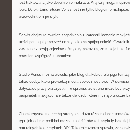
jest traktowana jako dopełnienie makijażu. Artykuły mogą inspiro
look. Dzięki temu Studio Veriss jest nie tylko blogiem o makijażu
przewodnikiem po stylu.
Serwis obejmuje również zagadnienia z kategorii łączenie makijaż
treści pomagają spojrzeć na styl jako na spójną całość. Czytelnik
związane z sesją zdjęciową. Artykuły pokazują, że makijaż nie fun
powinien współgrać z ubraniem.
Studio Veriss można określić jako blog dla kobiet, ale jego tema
także osoby, które prowadzą media społecznościowe. W serwisie p
dotyczące pracy wizażystki. To sprawia, że strona może być przyd
pasjonatek makijażu, ale także dla osób, które myślą o urodzie b
Charakterystyczną cechą strony jest duża różnorodność tematów
typu jak dobrać podkład można znaleźć również artykuły bardziej 
naturalnych kosmetykach DIY. Taka mieszanka sprawia, że serw