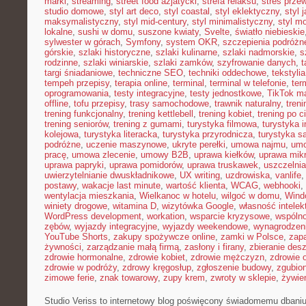
marki
,
streaming
,
street food azjatycki
,
strefa relaksu
,
stres przew
studio domowe
,
styl art deco
,
styl coastal
,
styl eklektyczny
,
styl 
maksymalistyczny
,
styl mid-century
,
styl minimalistyczny
,
styl m
lokalne
,
sushi w domu
,
suszone kwiaty
,
Svelte
,
światło niebieskie
sylwester w górach
,
Symfony
,
system OKR
,
szczepienia podróżn
górskie
,
szlaki historyczne
,
szlaki kulinarne
,
szlaki nadmorskie
,
s
rodzinne
,
szlaki winiarskie
,
szlaki zamków
,
szyfrowanie danych
,
t
targi śniadaniowe
,
techniczne SEO
,
techniki oddechowe
,
tekstyl
tempeh przepisy
,
terapia online
,
terminal
,
terminal w telefonie
,
ter
oprogramowania
,
testy integracyjne
,
testy jednostkowe
,
TikTok ma
offline
,
tofu przepisy
,
trasy samochodowe
,
trawnik naturalny
,
treni
trening funkcjonalny
,
trening kettlebell
,
trening kobiet
,
trening po c
trening seniorów
,
trening z gumami
,
turystyka filmowa
,
turystyka i
kolejowa
,
turystyka literacka
,
turystyka przyrodnicza
,
turystyka s
podróżne
,
uczenie maszynowe
,
ukryte perełki
,
umowa najmu
,
umo
pracę
,
umowa zlecenie
,
umowy B2B
,
uprawa kiełków
,
uprawa mikr
uprawa papryki
,
uprawa pomidorów
,
uprawa truskawek
,
uszczelnia
uwierzytelnianie dwuskładnikowe
,
UX writing
,
uzdrowiska
,
vanlife
postawy
,
wakacje last minute
,
wartość klienta
,
WCAG
,
webhooki
,
wentylacja mieszkania
,
Wielkanoc w hotelu
,
wilgoć w domu
,
Wind
winiety drogowe
,
witamina D
,
wizytówka Google
,
własność intelek
WordPress development
,
workation
,
wsparcie kryzysowe
,
wspóln
zębów
,
wyjazdy integracyjne
,
wyjazdy weekendowe
,
wynagrodzen
YouTube Shorts
,
zakupy spożywcze online
,
zamki w Polsce
,
zap
żywności
,
zarządzanie małą firmą
,
zasłony i firany
,
zbieranie des
zdrowie hormonalne
,
zdrowie kobiet
,
zdrowie mężczyzn
,
zdrowie 
zdrowie w podróży
,
zdrowy kręgosłup
,
zgłoszenie budowy
,
zgubio
zimowe ferie
,
znak towarowy
,
zupy krem
,
zwroty w sklepie
,
żywien
Studio Veriss to internetowy blog poświęcony świadomemu dbani