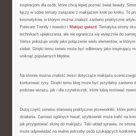
inspiracjom dla osób, które chcą lepiej poznać świat beauty. Stro
łączy w sobie tematy związane z makijażem krok po kroku. To pr
kosmetyków, w którym można znaleźć zarówno praktyczne artykuł
Polecam Trendy i nowości i
Makijaż gwiazd
. Tematyka strony sku
technikach upiększania, ale nie ogranicza się wyłącznie do same
Veriss pokazuje urodę jako połączenie wielu elementów, w który
siebie. Dzięki temu serwis może być odbierany jako inspirujący 
uniknąć popularnych błędów.
Na stronie można znaleźć treści dotyczące makijażu scenicznego.
konturować rysy. Dzięki temu blog może być przydatny zarówno dl
podstaw wizażu, jak i dla czytelniczek, które lubią testować nowo
Dużą część serwisu stanowią praktyczne przewodniki, które pomag
działania. Zamiast ogólnych haseł, użytkownik może trafić na kon
jak przygotować skórę do makijażu. Taki układ sprawia, że strona
może odpowiadać na realne potrzeby osób szukających konkretnej 