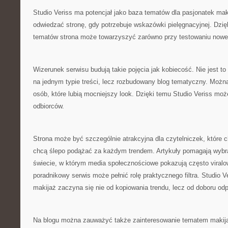
Studio Veriss ma potencjał jako baza tematów dla pasjonatek ma
odwiedzać stronę, gdy potrzebuje wskazówki pielęgnacyjnej. Dzi
tematów strona może towarzyszyć zarówno przy testowaniu now
Wizerunek serwisu budują takie pojęcia jak kobiecość. Nie jest to
na jednym typie treści, lecz rozbudowany blog tematyczny. Można
osób, które lubią mocniejszy look. Dzięki temu Studio Veriss moż
odbiorców.
Strona może być szczególnie atrakcyjna dla czytelniczek, które c
chcą ślepo podążać za każdym trendem. Artykuły pomagają wybr
świecie, w którym media społecznościowe pokazują często viralow
poradnikowy serwis może pełnić rolę praktycznego filtra. Studio 
makijaż zaczyna się nie od kopiowania trendu, lecz od doboru od
Na blogu można zauważyć także zainteresowanie tematem makijaż