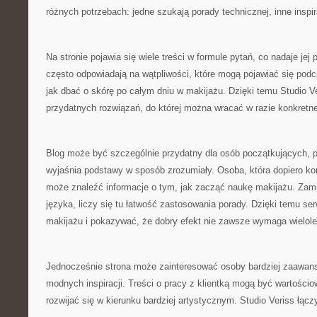
różnych potrzebach: jedne szukają porady technicznej, inne inspira
Na stronie pojawia się wiele treści w formule pytań, co nadaje jej 
często odpowiadają na wątpliwości, które mogą pojawiać się pod
jak dbać o skórę po całym dniu w makijażu. Dzięki temu Studio 
przydatnych rozwiązań, do której można wracać w razie konkretn
Blog może być szczególnie przydatny dla osób początkujących, p
wyjaśnia podstawy w sposób zrozumiały. Osoba, która dopiero k
może znaleźć informacje o tym, jak zacząć naukę makijażu. Zami
języka, liczy się tu łatwość zastosowania porady. Dzięki temu s
makijażu i pokazywać, że dobry efekt nie zawsze wymaga wielole
Jednocześnie strona może zainteresować osoby bardziej zaawan
modnych inspiracji. Treści o pracy z klientką mogą być wartościo
rozwijać się w kierunku bardziej artystycznym. Studio Veriss łąc