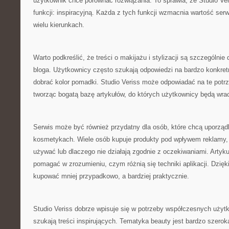
użytkownik chce porównać rozwiązania. To sprawia, że Studio Ver
funkcji: inspiracyjną. Każda z tych funkcji wzmacnia wartość serw
wielu kierunkach.
Warto podkreślić, że treści o makijażu i stylizacji są szczególn
bloga. Użytkownicy często szukają odpowiedzi na bardzo konkretne
dobrać kolor pomadki. Studio Veriss może odpowiadać na te pot
tworząc bogatą bazę artykułów, do których użytkownicy będą wra
Serwis może być również przydatny dla osób, które chcą uporzą
kosmetykach. Wiele osób kupuje produkty pod wpływem reklamy, al
używać lub dlaczego nie działają zgodnie z oczekiwaniami. Artyk
pomagać w zrozumieniu, czym różnią się techniki aplikacji. Dzię
kupować mniej przypadkowo, a bardziej praktycznie.
Studio Veriss dobrze wpisuje się w potrzeby współczesnych użytk
szukają treści inspirujących. Tematyka beauty jest bardzo szerok