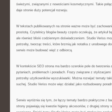
świeżymi, związanymi z nowościami kosmetycznymi. Takie połącze
daje stronie duży potencjał rozwoju.
W tekstach publikowanych na stronie ważne może być zachowan
prostotą. Czytelnicy blogów beauty często oczekują, że artykuł bę
ale również bliski codziennym doświadczeniom. Studio Veriss mo
potrzeby, tworząc treści, które brzmią jak notatka z urodowego d
serwis może budować więź z odbiorcą.
W kontekście SEO strona ma bardzo szerokie pole do tworzenia a
pytaniach, problemach i poradach. Frazy związane z stylizacjami 
potrzeby użytkowników wyszukiwarki. Można rozwijać tematy takie
suchej. Studio Veriss może więc działać jako rozbudowany poradn
Serwis wyróżnia się tym, że łączy tematy bardzo praktyczne z bar
strony pojawiają się kwestie higieny akcesoriów, z drugiej strony