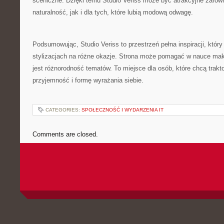
sceniczne. Dzięki temu Studio Veriss może być atrakcyjne zarówn
naturalność, jak i dla tych, które lubią modową odwagę.
Podsumowując, Studio Veriss to przestrzeń pełna inspiracji, który
stylizacjach na różne okazje. Strona może pomagać w nauce maki
jest różnorodność tematów. To miejsce dla osób, które chcą trak
przyjemność i formę wyrażania siebie.
CATEGORIES:
SPOŁECZNOŚĆ I WYDARZENIA IT
Comments are closed.