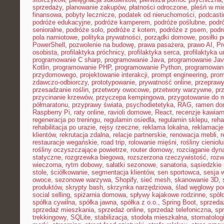
sprzedaży
,
planowanie zakupów
,
płatności odroczone
,
pleśń w mi
finansowa
,
pobyty lecznicze
,
podatek od nieruchomości
,
podcasti
podróże edukacyjne
,
podróże kamperem
,
podróże poślubne
,
podr
senioralne
,
podróże solo
,
podróże z kotem
,
podróże z psem
,
podr
pola namiotowe
,
polityka prywatności
,
porządki domowe
,
posiłki p
PowerShell
,
pozwolenie na budowę
,
prawa pasażera
,
prawo AI
,
Pr
osobista
,
profilaktyka próchnicy
,
profilaktyka serca
,
profilaktyka 
programowanie C sharp
,
programowanie Java
,
programowanie Jav
Kotlin
,
programowanie PHP
,
programowanie Python
,
programowani
przydomowego
,
projektowanie interakcji
,
prompt engineering
,
prom
zdawczo-odbiorczy
,
prototypowanie
,
prywatność online
,
przepraw
przesadzanie roślin
,
przetwory owocowe
,
przetwory warzywne
,
pr
przycinanie krzewów
,
przyczepa kempingowa
,
przygotowanie do 
półmaratonu
,
przyprawy świata
,
psychodietetyka
,
RAG
,
ramen d
Raspberry Pi
,
raty online
,
ravioli domowe
,
React
,
recenzje kawiarn
regeneracja po treningu
,
regulamin osiedla
,
regulamin sklepu
,
reha
rehabilitacja po urazie
,
rejsy rzeczne
,
reklama lokalna
,
reklamacje
klientów
,
rekrutacja zdalna
,
relacje partnerskie
,
renowacja mebli
,
r
restauracje wegańskie
,
road trip
,
rolowanie mięśni
,
rośliny cieniol
rośliny oczyszczające powietrze
,
router domowy
,
rozciąganie dy
statyczne
,
rozgrzewka biegowa
,
rozszerzona rzeczywistość
,
rozw
wieczorna
,
rytm dobowy
,
sałatki sezonowe
,
sanatoria
,
sąsiedzkie 
stole
,
ściółkowanie
,
segmentacja klientów
,
sen sportowca
,
sesja 
owoce
,
sezonowe warzywa
,
Shopify
,
sieć mesh
,
skanowanie 3D
,
produktów
,
skrypty bash
,
skrzynka narzędziowa
,
ślad węglowy po
social selling
,
spiżarnia domowa
,
spływy kajakowe rodzinne
,
spół
spółka cywilna
,
spółka jawna
,
spółka z o.o.
,
Spring Boot
,
sprzeda
sprzedaż mieszkania
,
sprzedaż online
,
sprzedaż telefoniczna
,
spr
trekkingowy
,
SQLite
,
stabilizacja
,
stodoła mieszkalna
,
stomatolo