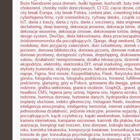
Boże Narodzenie poza domem
,
budki lęgowe
,
bushcraft
,
buty tre
cholesterol
,
choroby roślin doniczkowych
,
CI CD
,
cięcie drzew
,
ci
city break Europa
,
city break Polska
,
content plan
,
coworking loka
cyberhigiena firmy
,
cydr rzemieślniczy
,
cyfrowy detoks
,
czujnik c
IoT
,
dania z kaszy
,
dania z ryżu
,
dania z soczewicy
,
data enginee
decluttering
,
deep learning
,
dekoracje jesienne
,
dekoracje letnie
,
d
dekoracje wiosenne
,
dekoracje zimowe
,
dekorowanie tortów
,
dele
design system
,
DevOps
,
dieta lekkostrawna
,
dieta przeciwzapaln
śródziemnomorska dla początkujących
,
Django
,
długi weekend
,
D
modułowy
,
dom przyjazny zwierzętom
,
dom szkieletowy
,
domek c
jeziorem
,
domowa biblioteczka
,
domowa pizzeria
,
domowe makar
domowe przetwory
,
dostępność cyfrowa
,
dropshipping
,
drukowani
salonu
,
działalność nierejestrowana
,
działka rekreacyjna
,
dziennik
ekopodróże
,
elektrolity
,
elektronika DIY
,
email marketing
,
ergonom
etykiety kurierskie
,
etykiety spożywcze
,
faktura elektroniczna
,
fe
napoje
,
Figma
,
first minute
,
fizjoprofilaktyka
,
Flask
,
florystyka d
górska
,
fotografia nocna
,
fotografia podróżnicza
,
frontend
,
fulfillm
podziemny
,
glamping
,
góry w Polsce
,
gotowanie dla dwojga
,
gotow
rodzinne
,
grafika wektorowa
,
granice osobiste
,
GraphQL
,
gravel
,
g
headless CMS
,
higiena jamy ustnej
,
higiena snu
,
higiena wzroku
,
rodzinne
,
hummus domowy
,
hurtownie danych
,
hydroponika dom
implanty słuchowe
,
indeks glikemiczny
,
Instagram Reels
,
insulin
inteligencja emocjonalna
,
inteligentny termostat
,
internet satelitar
jednoosobowa działalność
,
jedzenie intuicyjne
,
jesienne wyjazdy
,
początkujących
,
kącik czytelniczy
,
kajaki weekendowe
,
kalendarz
kamera internetowa
,
kampanie sezonowe
,
karmnik dla ptaków
,
ka
aranżacja
,
kempingi nad morzem
,
kino domowe
,
koktajle bezalko
roku
,
komórka lokatorska
,
kompozycje kwiatowe
,
komunikacja be
konsole do gier
,
konsultacja psychologiczna
,
konteneryzacja
,
kon
zapasowe
,
koszt pozyskania klienta
,
kotłownia domowa
,
KPI
,
KS