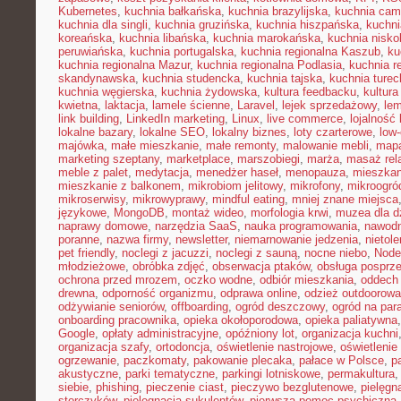
Kubernetes
,
kuchnia bałkańska
,
kuchnia brazylijska
,
kuchnia cam
kuchnia dla singli
,
kuchnia gruzińska
,
kuchnia hiszpańska
,
kuchni
koreańska
,
kuchnia libańska
,
kuchnia marokańska
,
kuchnia nisk
peruwiańska
,
kuchnia portugalska
,
kuchnia regionalna Kaszub
,
ku
kuchnia regionalna Mazur
,
kuchnia regionalna Podlasia
,
kuchnia r
skandynawska
,
kuchnia studencka
,
kuchnia tajska
,
kuchnia turec
kuchnia węgierska
,
kuchnia żydowska
,
kultura feedbacku
,
kultura
kwietna
,
laktacja
,
lamele ścienne
,
Laravel
,
lejek sprzedażowy
,
le
link building
,
LinkedIn marketing
,
Linux
,
live commerce
,
lojalność 
lokalne bazary
,
lokalne SEO
,
lokalny biznes
,
loty czarterowe
,
low
majówka
,
małe mieszkanie
,
małe remonty
,
malowanie mebli
,
mapa
marketing szeptany
,
marketplace
,
marszobiegi
,
marża
,
masaż rel
meble z palet
,
medytacja
,
menedżer haseł
,
menopauza
,
mieszka
mieszkanie z balkonem
,
mikrobiom jelitowy
,
mikrofony
,
mikroogró
mikroserwisy
,
mikrowyprawy
,
mindful eating
,
mniej znane miejsca
językowe
,
MongoDB
,
montaż wideo
,
morfologia krwi
,
muzea dla d
naprawy domowe
,
narzędzia SaaS
,
nauka programowania
,
nawodn
poranne
,
nazwa firmy
,
newsletter
,
niemarnowanie jedzenia
,
nietol
pet friendly
,
noclegi z jacuzzi
,
noclegi z sauną
,
nocne niebo
,
Node
młodzieżowe
,
obróbka zdjęć
,
obserwacja ptaków
,
obsługa posprz
ochrona przed mrozem
,
oczko wodne
,
odbiór mieszkania
,
oddech
drewna
,
odporność organizmu
,
odprawa online
,
odzież outdoorowa
odżywianie seniorów
,
offboarding
,
ogród deszczowy
,
ogród na par
onboarding pracownika
,
opieka okołoporodowa
,
opieka paliatywna
Google
,
opłaty administracyjne
,
opóźniony lot
,
organizacja kuchni
organizacja szafy
,
ortodoncja
,
oświetlenie nastrojowe
,
oświetlenie
ogrzewanie
,
paczkomaty
,
pakowanie plecaka
,
pałace w Polsce
,
p
akustyczne
,
parki tematyczne
,
parkingi lotniskowe
,
permakultura
siebie
,
phishing
,
pieczenie ciast
,
pieczywo bezglutenowe
,
pielęgn
storczyków
,
pielęgnacja sukulentów
,
pierwsza pomoc psychiczna