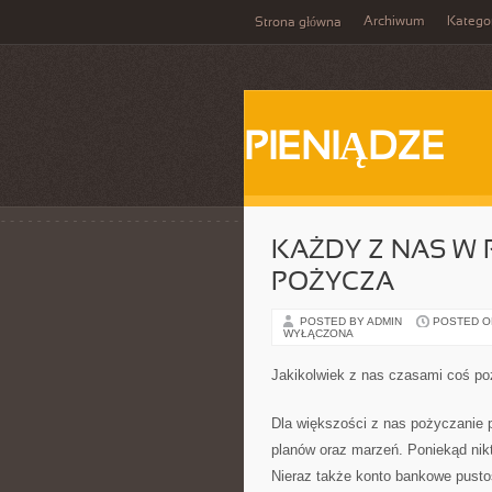
Archiwum
Katego
Strona główna
PIENIĄDZE
KAŻDY Z NAS W
POŻYCZA
POSTED BY ADMIN
POSTED ON 
WYŁĄCZONA
Jakikolwiek z nas czasami coś p
Dla większości z nas pożyczanie p
planów oraz marzeń. Poniekąd nikt
Nieraz także konto bankowe pusto