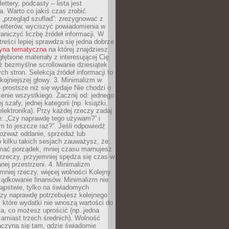
ettery, podcasty – lista jest
. Warto co jakiś czas zrobić
 „przegląd szuflad”: zrezygnować z
letterów, wyciszyć powiadomienia w
raniczyć liczbę źródeł informacji. W
treści lepiej sprawdza się jedna dobrze
ryna tematyczna
na której znajdziesz
głębione materiały z interesującej Cię
iż bezmyślne scrollowanie dziesiątek
h stron. Selekcja źródeł informacji to
kojniejszej głowy. 3. Minimalizm w
– prostsze niż się wydaje Nie chodzi o
enie wszystkiego. Zacznij od: jednego
j szafy, jednej kategorii (np. książki,
lektronika). Przy każdej rzeczy zadaj
e: „Czy naprawdę tego używam?” i
m to jeszcze raz?”. Jeśli odpowiedź
 rozważ oddanie, sprzedaż lub
o kilku takich sesjach zauważysz, że:
ymać porządek, mniej czasu marnujesz
rzeczy, przyjemniej spędza się czas w
ej przestrzeni. 4. Minimalizm
mniej rzeczy, więcej wolności Kolejny
ządkowanie finansów. Minimalizm nie
kąpstwie, tylko na świadomych
czy naprawdę potrzebujesz kolejnego
które wydatki nie wnoszą wartości do
a, co możesz uprościć (np. jedna
zamiast trzech średnich). Wolność
aczyna się tam, gdzie świadomie