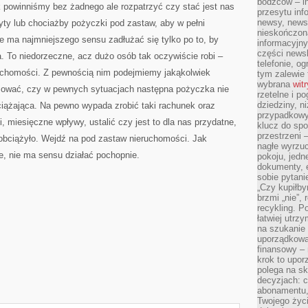
bodźców – i
k powinniśmy bez żadnego ale rozpatrzyć czy stać jest nas
przesytu inf
newsy, newsl
yty lub chociażby pożyczki pod zastaw, aby w pełni
nieskończona
e ma najmniejszego sensu zadłużać się tylko po to, by
informacyjny
części news
. To niedorzeczne, acz dużo osób tak oczywiście robi –
telefonie, og
uchomości. Z pewnością nim podejmiemy jakąkolwiek
tym zalewie 
wybrana
wit
izować, czy w pewnych sytuacjach następna pożyczka nie
rzetelne i po
dziedziny, n
ciążająca. Na pewno wypada zrobić taki rachunek oraz
przypadkowyc
, miesięczne wpływy, ustalić czy jest to dla nas przydatne,
klucz do spo
przestrzeni 
obciążyło. Wejdź na pod zastaw nieruchomości. Jak
nagłe wyrzuc
ne, nie ma sensu działać pochopnie.
pokoju, jedne
dokumenty, e
sobie pytani
„Czy kupiłby
brzmi „nie”,
recykling. P
łatwiej utrz
na szukanie 
uporządkowan
finansowy – 
krok to upor
polega na s
decyzjach: 
abonamentu, 
Twojego życi