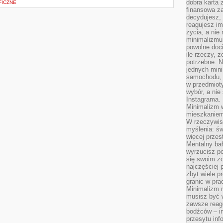
dobra karta 
FICZNE
finansowa z
decydujesz, 
reagujesz im
życia, a nie
minimalizmu 
powolne doci
ile rzeczy, 
potrzebne. Ni
jednych mini
samochodu, d
w przedmiot
wybór, a nie
Instagrama.
Minimalizm 
mieszkaniem 
W rzeczywis
myślenia: ś
więcej przes
Mentalny ba
wyrzucisz po
się swoim z
najczęściej 
zbyt wiele p
granic w pra
Minimalizm 
musisz być 
zawsze reago
bodźców – i
przesytu inf