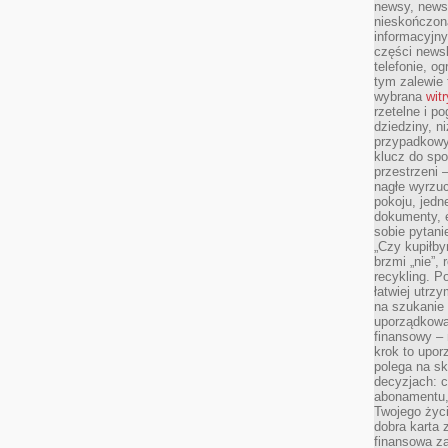
newsy, newsl
nieskończona
informacyjny
części news
telefonie, og
tym zalewie 
wybrana
wit
rzetelne i po
dziedziny, n
przypadkowyc
klucz do spo
przestrzeni 
nagłe wyrzuc
pokoju, jedne
dokumenty, e
sobie pytani
„Czy kupiłby
brzmi „nie”,
recykling. P
łatwiej utrz
na szukanie 
uporządkowan
finansowy – 
krok to upor
polega na s
decyzjach: 
abonamentu, 
Twojego życi
dobra karta 
finansowa z