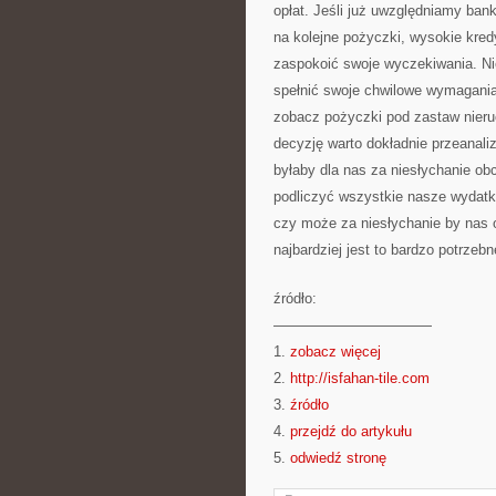
opłat. Jeśli już uwzględniamy ban
na kolejne pożyczki, wysokie kred
zaspokoić swoje wyczekiwania. Ni
spełnić swoje chwilowe wymagania
zobacz pożyczki pod zastaw nier
decyzję warto dokładnie przeanal
byłaby dla nas za niesłychanie ob
podliczyć wszystkie nasze wydatki
czy może za niesłychanie by nas 
najbardziej jest to bardzo potrzeb
źródło:
———————————
1.
zobacz więcej
2.
http://isfahan-tile.com
3.
źródło
4.
przejdź do artykułu
5.
odwiedź stronę