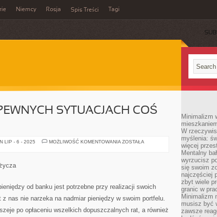
rie
Niemcy
Rosja
Tagi
Spis Treści
SUB
 PEWNYCH SYTUACJACH COŚ
Minimalizm 
mieszkaniem 
W rzeczywis
myślenia: ś
KAŻDY
LIP - 6 - 2025
MOŻLIWOŚĆ KOMENTOWANIA
ZOSTAŁA
więcej przes
Z
NAS
Mentalny ba
W
wyrzucisz po
PEWNYCH
ożycza
się swoim z
SYTUACJACH
COŚ
najczęściej 
POŻYCZA
zbyt wiele p
ieniędzy od banku jest potrzebne przy realizacji swoich
granic w pra
Minimalizm 
 z nas nie narzeka na nadmiar pieniędzy w swoim portfelu.
musisz być 
szeje po opłaceniu wszelkich dopuszczalnych rat, a również
zawsze reago