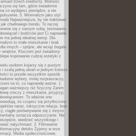
zamiast trzech średnich). Wolność
aczyna się tam, gdzie świadomie
na co wydajesz pieniądze, a nie
pulsywnie. 5. Minimalizm jako styl
 moda Najważniejsze, by nie traktować
jak chwilowego trendu. To raczej
eranie się z samym sobą, testowanie,
zobowiązań i bodźców jest Ci naprawdę
e ma jednej idealnej wersji. Dla
malizm to małe mieszkanie i brak
la innych – spójne, ale wciąż bogate
y wnętrze. Kluczem jest świadomy
 ślepe kopiowanie cudzej estetyki z
wielu osobom kojarzy się z pustym
i szafą pełną ubrań w jednym kolorze.
tości to przede wszystkim sposób
wiadome wybory, mniej rozpraszaczy,
trzeni na to, co naprawdę ważne. 1.
łagan ważniejszy niż fizyczny Zanim
łowę rzeczy z mieszkania, przyjrzyj
obowiązaniom. To właśnie one
powodują, że czujesz się przytłoczony:
rojektów naraz, toksyczne relacje, brak
cy, ciągłe porównywanie się z innymi.
mentalny oznacza odpuszczanie. Nie
wszędzie, wiedzieć wszystkiego i
wać natychmiast. 2. Filtrowanie
nformacyjny detoks Żyjemy w erze
ormacji. Media społecznościowe,