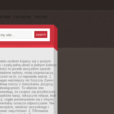
SCRIBE
FACEBOOK
TWITTER
wielu osobom kojarzy się z pustym
i szafą pełną ubrań w jednym kolorze.
tości to przede wszystkim sposób
wiadome wybory, mniej rozpraszaczy,
trzeni na to, co naprawdę ważne. 1.
łagan ważniejszy niż fizyczny Zanim
łowę rzeczy z mieszkania, przyjrzyj
obowiązaniom. To właśnie one
powodują, że czujesz się przytłoczony:
rojektów naraz, toksyczne relacje, brak
cy, ciągłe porównywanie się z innymi.
mentalny oznacza odpuszczanie. Nie
wszędzie, wiedzieć wszystkiego i
wać natychmiast. 2. Filtrowanie