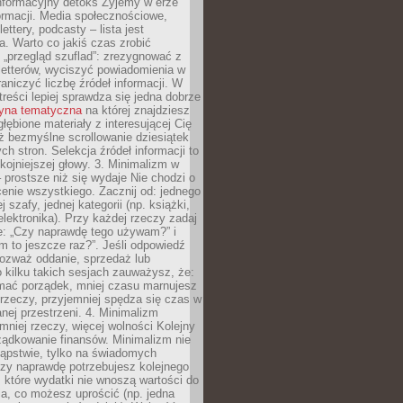
nformacyjny detoks Żyjemy w erze
ormacji. Media społecznościowe,
ettery, podcasty – lista jest
. Warto co jakiś czas zrobić
 „przegląd szuflad”: zrezygnować z
letterów, wyciszyć powiadomienia w
raniczyć liczbę źródeł informacji. W
treści lepiej sprawdza się jedna dobrze
ryna tematyczna
na której znajdziesz
głębione materiały z interesującej Cię
iż bezmyślne scrollowanie dziesiątek
h stron. Selekcja źródeł informacji to
kojniejszej głowy. 3. Minimalizm w
– prostsze niż się wydaje Nie chodzi o
enie wszystkiego. Zacznij od: jednego
j szafy, jednej kategorii (np. książki,
lektronika). Przy każdej rzeczy zadaj
e: „Czy naprawdę tego używam?” i
m to jeszcze raz?”. Jeśli odpowiedź
 rozważ oddanie, sprzedaż lub
o kilku takich sesjach zauważysz, że:
ymać porządek, mniej czasu marnujesz
rzeczy, przyjemniej spędza się czas w
ej przestrzeni. 4. Minimalizm
mniej rzeczy, więcej wolności Kolejny
ządkowanie finansów. Minimalizm nie
kąpstwie, tylko na świadomych
czy naprawdę potrzebujesz kolejnego
które wydatki nie wnoszą wartości do
a, co możesz uprościć (np. jedna