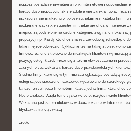
poprzez posiadanie prywatnej stronki internetowej i odpowiedniej
bardzo dużo propozycji, jak się zdołają one zareklamować, lecz n
przysporzy się marketing w położeniu, jakim jest katalog firm. To
nazbierane wszystkie sugestie firm, jakie się chcą w Internecie
miejscu są podzielone na osobne kategorie, zwg na ich lokalizację
propozycji itp. Każdy kto chce znaleźć zawodową jednostkę, o dos
takie miejsce odwiedzić. Cyklicznie też na takiej stronie, wolno 
firmowe. Są one skierowane do możliwych klientów i wymierzają z
pozycję usług. Każdy może się z takimi obwieszczeniami przedst
żadnych przeciwskazań. bardzo dużo prawdopodobnych klientów, 
Średnio firmy, które się w tym miejscu ogłaszają, posiadają niez
usługi są doświadczone, rzeczowe, wycelowane do szerokiego gro
tańsze, aniżeli poza Internetem. Każda jedna firma, która chce c
Necie znaleźć. Dzięki temu zyska wzięcie, rozgłos i wielu klientów
Wskazane jest zatem ulokować w dobrą reklamę w Internecie, bo 
błyskawicznie się zwrócą.
źródło:
———————————