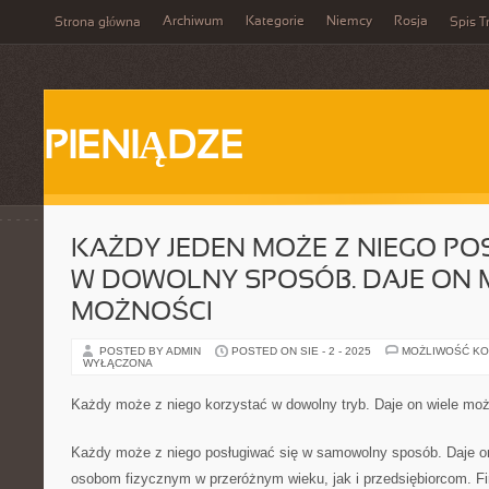
Archiwum
Kategorie
Niemcy
Rosja
Strona główna
Spis T
PIENIĄDZE
KAŻDY JEDEN MOŻE Z NIEGO PO
W DOWOLNY SPOSÓB. DAJE ON
MOŻNOŚCI
POSTED BY ADMIN
POSTED ON SIE - 2 - 2025
MOŻLIWOŚĆ K
WYŁĄCZONA
Każdy może z niego korzystać w dowolny tryb. Daje on wiele moż
Każdy może z niego posługiwać się w samowolny sposób. Daje on
osobom fizycznym w przeróżnym wieku, jak i przedsiębiorcom. 