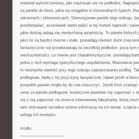
materiał wykończeniowy, jaki zastosuje się na podłodze. Najpopular
są panele do biura, jakie są osiągalne w różnorodnych typach, kla
odcieniach i skłonnościach. Stereotypowe panele tego rodzaju, będ
przedstawiać, aczkolwiek warto pójść w tej materii naprzód i zai
jakie dzisiaj radują się niesłychaną wziętością. To panele których
jako że są bardzo mocne i stałe. posiadają również duże znaczeni
fantastycznie się przedstawiają na wszelkiej podłodze, poza tym
nieskazitelności, co równie jest charakterystyczne. posiadają bar
jedna z nich wymaga specyficznego uwydatnienia. Mianowicie pan
to niezwykła wartość przy tego rodzaju zaaranżowaniu podłóg. T
podłogowe, będą z tej przyczyny bezpieczne, nawet jeżeli w biurze
pospolite panele mogła by do cna zniszczyć. Jeżeli ktoś szanuje
cenę za panele podłogowe, koniecznie powinien się zapoznać z t
się z nią zapoznać na stronce internetowej fabrykanta, którą moż
tam ulokowane wszelkie istotne informacje na ich temat, a także
usługę ich montażu.
źródło:
———————————