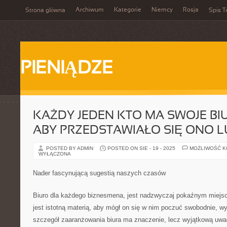
Archiwum
Kategorie
Niemcy
Rosja
Strona główna
Spis T
PIENIĄDZE
KAŻDY JEDEN KTO MA SWOJE BI
ABY PRZEDSTAWIAŁO SIĘ ONO
POSTED BY ADMIN
POSTED ON SIE - 19 - 2025
MOŻLIWOŚĆ 
WYŁĄCZONA
Nader fascynującą sugestią naszych czasów
Biuro dla każdego biznesmena, jest nadzwyczaj pokaźnym miejsc
jest istotną materią, aby mógł on się w nim poczuć swobodnie, w
szczegół zaaranżowania biura ma znaczenie, lecz wyjątkową uwa