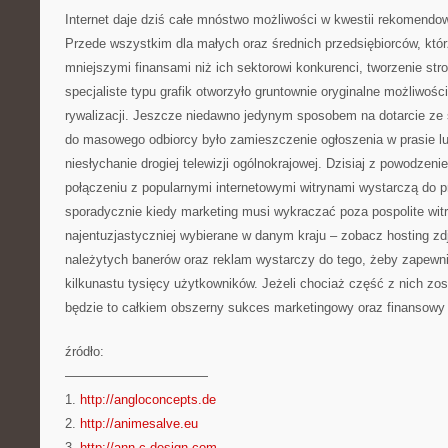
Internet daje dziś całe mnóstwo możliwości w kwestii rekomendow
Przede wszystkim dla małych oraz średnich przedsiębiorców, kt
mniejszymi finansami niż ich sektorowi konkurenci, tworzenie s
specjaliste typu grafik otworzyło gruntownie oryginalne możliwości 
rywalizacji. Jeszcze niedawno jedynym sposobem na dotarcie ze
do masowego odbiorcy było zamieszczenie ogłoszenia w prasie l
niesłychanie drogiej telewizji ogólnokrajowej. Dzisiaj z powodze
połączeniu z popularnymi internetowymi witrynami wystarczą do 
sporadycznie kiedy marketing musi wykraczać poza pospolite witr
najentuzjastyczniej wybierane w danym kraju – zobacz hosting zd
należytych banerów oraz reklam wystarczy do tego, żeby zapewni
kilkunastu tysięcy użytkowników. Jeżeli chociaż część z nich z
będzie to całkiem obszerny sukces marketingowy oraz finansowy
źródło:
———————————
1.
http://angloconcepts.de
2.
http://animesalve.eu
3.
http://ann-c-design.com