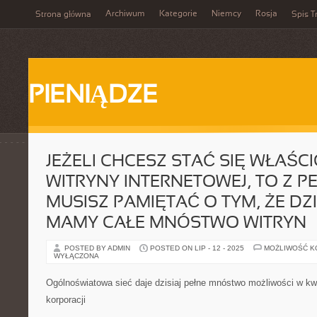
Archiwum
Kategorie
Niemcy
Rosja
Strona główna
Spis T
PIENIĄDZE
JEŻELI CHCESZ STAĆ SIĘ WŁAŚC
WITRYNY INTERNETOWEJ, TO Z 
MUSISZ PAMIĘTAĆ O TYM, ŻE DZI
MAMY CAŁE MNÓSTWO WITRYN
POSTED BY ADMIN
POSTED ON LIP - 12 - 2025
MOŻLIWOŚĆ 
WYŁĄCZONA
Ogólnoświatowa sieć daje dzisiaj pełne mnóstwo możliwości w kw
korporacji