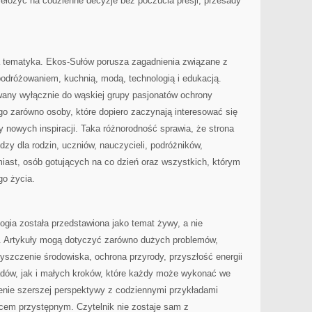
zełożyć na codzienne decyzje bez poczucia presji, przesady
ka tematyka. Ekos-Sułów porusza zagadnienia związane z
podróżowaniem, kuchnią, modą, technologią i edukacją.
owany wyłącznie do wąskiej grupy pasjonatów ochrony
o zarówno osoby, które dopiero zaczynają interesować się
cy nowych inspiracji. Taka różnorodność sprawia, że strona
y dla rodzin, uczniów, nauczycieli, podróżników,
iast, osób gotujących na co dzień oraz wszystkich, którym
go życia.
logia została przedstawiona jako temat żywy, a nie
a. Artykuły mogą dotyczyć zarówno dużych problemów,
zyszczenie środowiska, ochrona przyrody, przyszłość energii
adów, jak i małych kroków, które każdy może wykonać we
nie szerszej perspektywy z codziennymi przykładami
scem przystępnym. Czytelnik nie zostaje sam z