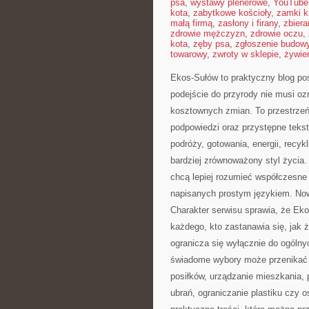
psa
,
wystawy plenerowe
,
YouTube
kota
,
zabytkowe kościoły
,
zamki k
małą firmą
,
zasłony i firany
,
zbier
zdrowie mężczyzn
,
zdrowie oczu
,
kota
,
zęby psa
,
zgłoszenie budow
towarowy
,
zwroty w sklepie
,
żywien
Ekos-Sułów to praktyczny blog poś
podejście do przyrody nie musi o
kosztownych zmian. To przestrzeń
podpowiedzi oraz przystępne tek
podróży, gotowania, energii, recy
bardziej zrównoważony styl życia.
chcą lepiej rozumieć współczesne
napisanych prostym językiem. Now
Charakter serwisu sprawia, że Ek
każdego, kto zastanawia się, jak ży
ogranicza się wyłącznie do ogólny
świadome wybory może przenikać 
posiłków, urządzanie mieszkania, p
ubrań, ograniczanie plastiku czy o