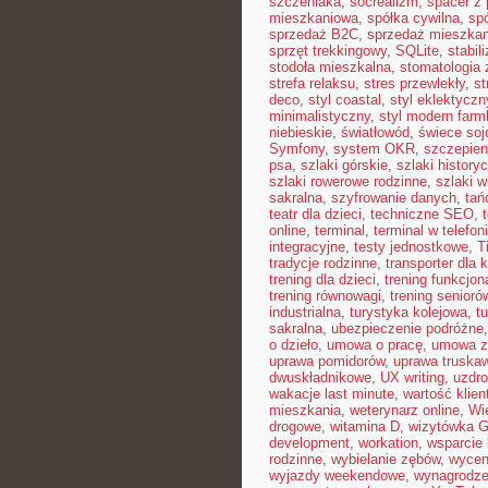
szczeniaka
,
socrealizm
,
spacer z
mieszkaniowa
,
spółka cywilna
,
sp
sprzedaż B2C
,
sprzedaż mieszkan
sprzęt trekkingowy
,
SQLite
,
stabil
stodoła mieszkalna
,
stomatologia
strefa relaksu
,
stres przewlekły
,
st
deco
,
styl coastal
,
styl eklektyczn
minimalistyczny
,
styl modern far
niebieskie
,
światłowód
,
świece so
Symfony
,
system OKR
,
szczepien
psa
,
szlaki górskie
,
szlaki history
szlaki rowerowe rodzinne
,
szlaki w
sakralna
,
szyfrowanie danych
,
tań
teatr dla dzieci
,
techniczne SEO
,
online
,
terminal
,
terminal w telefon
integracyjne
,
testy jednostkowe
,
T
tradycje rodzinne
,
transporter dla 
trening dla dzieci
,
trening funkcjon
trening równowagi
,
trening senioró
industrialna
,
turystyka kolejowa
,
t
sakralna
,
ubezpieczenie podróżne
o dzieło
,
umowa o pracę
,
umowa z
uprawa pomidorów
,
uprawa truska
dwuskładnikowe
,
UX writing
,
uzdr
wakacje last minute
,
wartość klien
mieszkania
,
weterynarz online
,
Wi
drogowe
,
witamina D
,
wizytówka G
development
,
workation
,
wsparcie
rodzinne
,
wybielanie zębów
,
wycen
wyjazdy weekendowe
,
wynagrodze