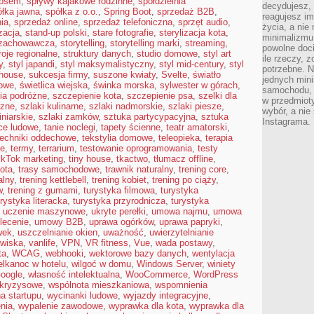
 psem
,
spływy kajakowe rodzinne
,
spółdzielnia
decydujesz, 
ółka jawna
,
spółka z o.o.
,
Spring Boot
,
sprzedaż B2B
,
reagujesz im
ia
,
sprzedaż online
,
sprzedaż telefoniczna
,
sprzęt audio
,
życia, a nie
izacja
,
stand-up polski
,
stare fotografie
,
sterylizacja kota
,
minimalizmu 
 zachowawcza
,
storytelling
,
storytelling marki
,
streaming
,
powolne doci
roje regionalne
,
struktury danych
,
studio domowe
,
styl art
ile rzeczy, 
y
,
styl japandi
,
styl maksymalistyczny
,
styl mid-century
,
styl
potrzebne. Ni
mhouse
,
sukcesja firmy
,
suszone kwiaty
,
Svelte
,
światło
jednych mini
jowe
,
świetlica wiejska
,
świnka morska
,
sylwester w górach
,
samochodu, d
ia podróżne
,
szczepienie kota
,
szczepienie psa
,
szelki dla
w przedmiot
czne
,
szlaki kulinarne
,
szlaki nadmorskie
,
szlaki piesze
,
wybór, a nie
iniarskie
,
szlaki zamków
,
sztuka partycypacyjna
,
sztuka
Instagrama.
ce ludowe
,
tanie noclegi
,
tapety ścienne
,
teatr amatorski
,
techniki oddechowe
,
tekstylia domowe
,
teleopieka
,
terapia
ie
,
termy
,
terrarium
,
testowanie oprogramowania
,
testy
ikTok marketing
,
tiny house
,
tkactwo
,
tłumacz offline
,
kota
,
trasy samochodowe
,
trawnik naturalny
,
trening core
,
alny
,
trening kettlebell
,
trening kobiet
,
trening po ciąży
,
w
,
trening z gumami
,
turystyka filmowa
,
turystyka
urystyka literacka
,
turystyka przyrodnicza
,
turystyka
,
uczenie maszynowe
,
ukryte perełki
,
umowa najmu
,
umowa
lecenie
,
umowy B2B
,
uprawa ogórków
,
uprawa papryki
,
wek
,
uszczelnianie okien
,
uważność
,
uwierzytelnianie
owiska
,
vanlife
,
VPN
,
VR fitness
,
Vue
,
wada postawy
,
ta
,
WCAG
,
webhooki
,
wektorowe bazy danych
,
wentylacja
elkanoc w hotelu
,
wilgoć w domu
,
Windows Server
,
winiety
oogle
,
własność intelektualna
,
WooCommerce
,
WordPress
 kryzysowe
,
wspólnota mieszkaniowa
,
wspomnienia
a startupu
,
wycinanki ludowe
,
wyjazdy integracyjne
,
nia
,
wypalenie zawodowe
,
wyprawka dla kota
,
wyprawka dla