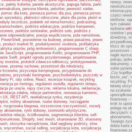
newsy, newsl
ce
,
palety kolorów
,
panele akustyczne
,
papuga falista
,
parki
nieskończona
ermakultura
,
persona klienta
,
petsitter
,
pewność siebie
,
informacyjny
 pomoc dla kota
,
pierwsza pomoc dla psa
,
pierwsza pomoc
części news
an sprzedaży
,
płatności odroczone
,
plaże dla psów
,
pleśń w
telefonie, og
pobyty lecznicze
,
podatek od nieruchomości
,
podcasting
,
tym zalewie 
 samochodem
,
podróże edukacyjne
,
podróże kamperem
,
wybrana
wit
sezonem
,
podróże senioralne
,
podróże solo
,
podróże z
rzetelne i po
anie odpowiedzialne
,
poezja współczesna
,
pola namiotowe
,
dziedziny, n
,
PowerShell
,
pozwolenie na budowę
,
prawa pasażera
,
prawo
przypadkowyc
e
,
product market fit
,
produktywność osobista
,
profilaktyka
klucz do spo
ilaktyka urazów
,
próg rentowności
,
programowanie C sharp
,
przestrzeni 
ie JavaScript
,
programowanie Kotlin
,
programowanie PHP
,
nagłe wyrzuc
anie Swift
,
projekt ogrodu przydomowego
,
projektowanie
pokoju, jedne
my morskie
,
protokół zdawczo-odbiorczy
,
prototypowanie
,
dokumenty, e
mowe
,
przerwy ruchowe
,
przestrzeń dla młodzieży
,
sobie pytani
ie krzewów
,
przyczepa kempingowa
,
przygotowanie do
„Czy kupiłby
ratonu
,
przysmaki treningowe
,
psychodietetyka
,
pszczoły w
brzmi „nie”,
berry Pi
,
raty online
,
React
,
recenzje książek
,
recykling
recykling. P
eneracja po treningu
,
regulamin osiedla
,
regulamin sklepu
,
łatwiej utrz
itacja po urazie
,
rejsy rzeczne
,
reklama lokalna
,
reklamacje
,
na szukanie 
rekrutacja zdalna
,
relacje partnerskie
,
renowacja kamienic
,
uporządkowan
ch UX
,
REST API
,
rewitalizacja rynku
,
rezydencje
finansowy – 
ięśni
,
rośliny akwariowe
,
router domowy
,
rozciąganie
krok to upor
e
,
rozgrzewka biegowa
,
rozszerzona rzeczywistość
,
rozwój
polega na s
by akwariowe
,
rytm dobowy
,
rzemiosło artystyczne
,
decyzjach: 
iedzkie relacje
,
ściółkowanie
,
segmentacja klientów
,
self-
abonamentu, 
wizerunkowa
,
Shopify
,
sieć mesh
,
skanowanie 3D
,
skanseny
Twojego życi
bash
,
skrzynka narzędziowa
,
ślad węglowy podróży
,
slow
dobra karta 
a
,
snycerstwo
,
social selling
,
socjalizacja kota
,
socjalizacja
finansowa z