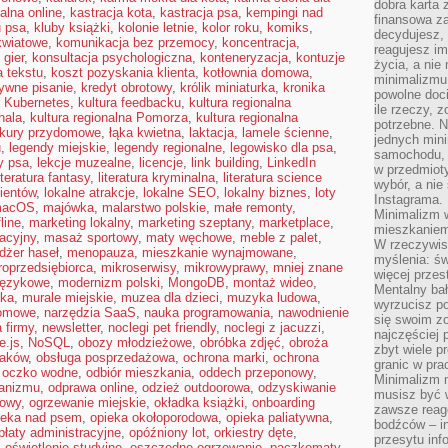
dobra karta 
alna online
,
kastracja kota
,
kastracja psa
,
kempingi nad
finansowa z
u psa
,
kluby książki
,
kolonie letnie
,
kolor roku
,
komiks
,
decydujesz, 
kwiatowe
,
komunikacja bez przemocy
,
koncentracja
,
reagujesz im
 gier
,
konsultacja psychologiczna
,
konteneryzacja
,
kontuzje
życia, a nie
a tekstu
,
koszt pozyskania klienta
,
kotłownia domowa
,
minimalizmu 
ywne pisanie
,
kredyt obrotowy
,
królik miniaturka
,
kronika
powolne doci
,
Kubernetes
,
kultura feedbacku
,
kultura regionalna
ile rzeczy, 
hala
,
kultura regionalna Pomorza
,
kultura regionalna
potrzebne. Ni
kury przydomowe
,
łąka kwietna
,
laktacja
,
lamele ścienne
,
jednych mini
u
,
legendy miejskie
,
legendy regionalne
,
legowisko dla psa
,
samochodu, d
y psa
,
lekcje muzealne
,
licencje
,
link building
,
LinkedIn
w przedmiot
iteratura fantasy
,
literatura kryminalna
,
literatura science
wybór, a nie
lientów
,
lokalne atrakcje
,
lokalne SEO
,
lokalny biznes
,
loty
Instagrama.
acOS
,
majówka
,
malarstwo polskie
,
małe remonty
,
Minimalizm 
line
,
marketing lokalny
,
marketing szeptany
,
marketplace
,
mieszkaniem 
acyjny
,
masaż sportowy
,
maty węchowe
,
meble z palet
,
W rzeczywis
żer haseł
,
menopauza
,
mieszkanie wynajmowane
,
myślenia: ś
roprzedsiębiorca
,
mikroserwisy
,
mikrowyprawy
,
mniej znane
więcej przes
językowe
,
modernizm polski
,
MongoDB
,
montaż wideo
,
Mentalny ba
ska
,
murale miejskie
,
muzea dla dzieci
,
muzyka ludowa
,
wyrzucisz po
domowe
,
narzędzia SaaS
,
nauka programowania
,
nawodnienie
się swoim z
 firmy
,
newsletter
,
noclegi pet friendly
,
noclegi z jacuzzi
,
najczęściej 
e.js
,
NoSQL
,
obozy młodzieżowe
,
obróbka zdjęć
,
obroża
zbyt wiele p
taków
,
obsługa posprzedażowa
,
ochrona marki
,
ochrona
granic w pra
,
oczko wodne
,
odbiór mieszkania
,
oddech przeponowy
,
Minimalizm 
ganizmu
,
odprawa online
,
odzież outdoorowa
,
odzyskiwanie
musisz być 
zowy
,
ogrzewanie miejskie
,
okładka książki
,
onboarding
zawsze reago
ieka nad psem
,
opieka okołoporodowa
,
opieka paliatywna
,
bodźców – i
płaty administracyjne
,
opóźniony lot
,
orkiestry dęte
,
przesytu inf
,
oświetlenie studyjne
,
oszczędne ogrzewanie
,
paczkomaty
,