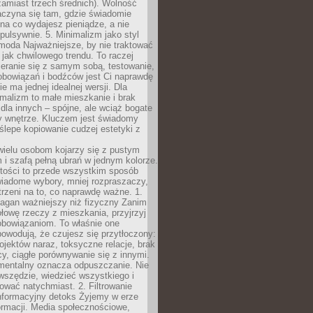
zamiast trzech średnich). Wolność
aczyna się tam, gdzie świadomie
na co wydajesz pieniądze, a nie
pulsywnie. 5. Minimalizm jako styl
 moda Najważniejsze, by nie traktować
jak chwilowego trendu. To raczej
eranie się z samym sobą, testowanie,
zobowiązań i bodźców jest Ci naprawdę
e ma jednej idealnej wersji. Dla
malizm to małe mieszkanie i brak
la innych – spójne, ale wciąż bogate
y wnętrze. Kluczem jest świadomy
 ślepe kopiowanie cudzej estetyki z
wielu osobom kojarzy się z pustym
i szafą pełną ubrań w jednym kolorze.
tości to przede wszystkim sposób
wiadome wybory, mniej rozpraszaczy,
trzeni na to, co naprawdę ważne. 1.
łagan ważniejszy niż fizyczny Zanim
łowę rzeczy z mieszkania, przyjrzyj
obowiązaniom. To właśnie one
powodują, że czujesz się przytłoczony:
rojektów naraz, toksyczne relacje, brak
cy, ciągłe porównywanie się z innymi.
mentalny oznacza odpuszczanie. Nie
wszędzie, wiedzieć wszystkiego i
wać natychmiast. 2. Filtrowanie
nformacyjny detoks Żyjemy w erze
ormacji. Media społecznościowe,