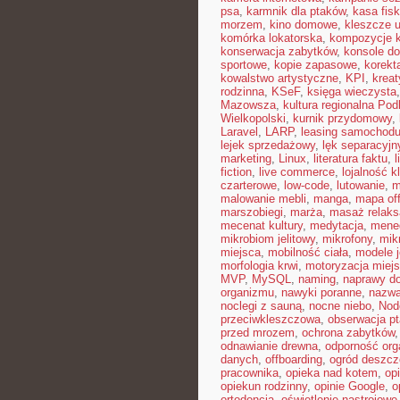
psa
,
karmnik dla ptaków
,
kasa fisk
morzem
,
kino domowe
,
kleszcze 
komórka lokatorska
,
kompozycje 
konserwacja zabytków
,
konsole do
sportowe
,
kopie zapasowe
,
korekt
kowalstwo artystyczne
,
KPI
,
kreat
rodzinna
,
KSeF
,
księga wieczysta
Mazowsza
,
kultura regionalna Pod
Wielkopolski
,
kurnik przydomowy
,
Laravel
,
LARP
,
leasing samochod
lejek sprzedażowy
,
lęk separacyjn
marketing
,
Linux
,
literatura faktu
,
l
fiction
,
live commerce
,
lojalność k
czarterowe
,
low-code
,
lutowanie
,
m
malowanie mebli
,
manga
,
mapa off
marszobiegi
,
marża
,
masaż relaks
mecenat kultury
,
medytacja
,
mened
mikrobiom jelitowy
,
mikrofony
,
mik
miejsca
,
mobilność ciała
,
modele 
morfologia krwi
,
motoryzacja miej
MVP
,
MySQL
,
naming
,
naprawy 
organizmu
,
nawyki poranne
,
nazwa
noclegi z sauną
,
nocne niebo
,
Nod
przeciwkleszczowa
,
obserwacja p
przed mrozem
,
ochrona zabytków
odnawianie drewna
,
odporność or
danych
,
offboarding
,
ogród deszc
pracownika
,
opieka nad kotem
,
op
opiekun rodzinny
,
opinie Google
,
o
ortodoncja
,
oświetlenie nastrojowe