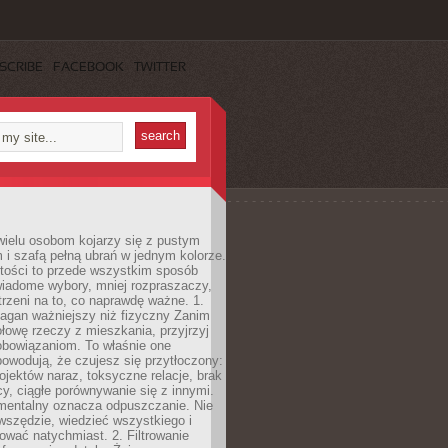
SCRIBE
FACEBOOK
TWITTER
wielu osobom kojarzy się z pustym
i szafą pełną ubrań w jednym kolorze.
tości to przede wszystkim sposób
wiadome wybory, mniej rozpraszaczy,
trzeni na to, co naprawdę ważne. 1.
łagan ważniejszy niż fizyczny Zanim
łowę rzeczy z mieszkania, przyjrzyj
obowiązaniom. To właśnie one
powodują, że czujesz się przytłoczony:
rojektów naraz, toksyczne relacje, brak
cy, ciągłe porównywanie się z innymi.
mentalny oznacza odpuszczanie. Nie
wszędzie, wiedzieć wszystkiego i
wać natychmiast. 2. Filtrowanie