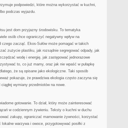
rzymuje podpowiedzi, które można wykorzystać w kuchni,
 albo podczas wyjazdu.
su jest dom przyjazny środowisku. To tematyka
wiele osób chce ograniczyć negatywny wpływ na
 od czego zacząć. Ekos-Sułów może pomagać w takich
zać zużycie plastiku, jak rozsądnie segregować odpady, jak
szczędzać wodę i energię, jak zastępować jednorazowe
rzystywać to, co już mamy, oraz jak nie wpaść w pułapkę
dlatego, że są opisane jako ekologiczne. Taki sposób
ieważ pokazuje, że prawdziwa ekologia często zaczyna się
d ciągłej wymiany przedmiotów na nowe.
iadome gotowanie. To dział, który może zainteresować
ązań w codziennym żywieniu. Teksty o kuchni w duchu
nować zakupy, ograniczać marnowanie żywności, korzystać
 lokalne warzywa i owoce, przygotowywać posiłki z