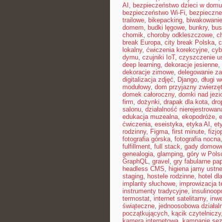
AI
,
bezpieczeństwo dzieci w domu
bezpieczeństwo Wi-Fi
,
bezpieczne
trailowe
,
bikepacking
,
biwakowani
domem
,
budki lęgowe
,
bunkry
,
bus
chomik
,
choroby odkleszczowe
,
c
break Europa
,
city break Polska
,
c
lokalny
,
ćwiczenia korekcyjne
,
cyb
dymu
,
czujniki IoT
,
czyszczenie u
deep learning
,
dekoracje jesienne
,
dekoracje zimowe
,
delegowanie z
digitalizacja zdjęć
,
Django
,
długi 
modułowy
,
dom przyjazny zwierzę
domek całoroczny
,
domki nad jezi
firm
,
dożynki
,
drapak dla kota
,
dro
salonu
,
działalność nierejestrowan
edukacja muzealna
,
ekopodróże
,
e
ćwiczenia
,
eseistyka
,
etyka AI
,
et
rodzinny
,
Figma
,
first minute
,
fizjo
fotografia górska
,
fotografia nocna
fulfillment
,
full stack
,
gady domow
genealogia
,
glamping
,
góry w Pols
GraphQL
,
gravel
,
gry fabularne pa
headless CMS
,
higiena jamy ustne
staging
,
hostele rodzinne
,
hotel dl
implanty słuchowe
,
improwizacja t
instrumenty tradycyjne
,
insulinoop
termostat
,
internet satelitarny
,
inwe
świąteczne
,
jednoosobowa działal
początkujących
,
kącik czytelniczy
kamera internetowa
,
kampanie se