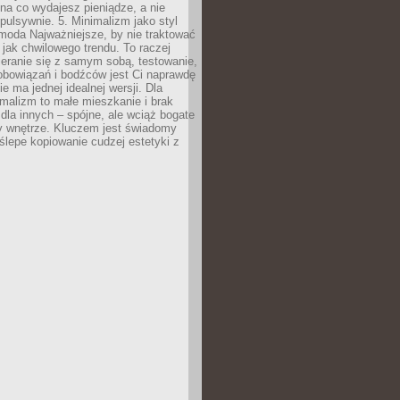
na co wydajesz pieniądze, a nie
pulsywnie. 5. Minimalizm jako styl
 moda Najważniejsze, by nie traktować
jak chwilowego trendu. To raczej
eranie się z samym sobą, testowanie,
zobowiązań i bodźców jest Ci naprawdę
e ma jednej idealnej wersji. Dla
malizm to małe mieszkanie i brak
la innych – spójne, ale wciąż bogate
y wnętrze. Kluczem jest świadomy
 ślepe kopiowanie cudzej estetyki z