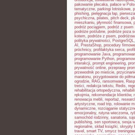
pakowanie plecaka
,
pałace w Pols
tematyczne
,
parkingi lotniskowe
,
p
phishing
,
pielęgnacja łap
,
pierwsza
psychiczna
,
pilates
,
pitch deck
,
pl
mieszkaniu
,
płynność finansowa
,
podróż pociągiem
,
podróż z psem
podróże poślubne
,
podróże poza 
kotem
,
podróże z psem
,
podróżow
polityka prywatności
,
PostgreSQL
AI
,
PrestaShop
,
procedury firmow
próchnicy
,
profilaktyka serca
,
prof
programowanie Java
,
programowan
programowanie Python
,
programow
interakcji
,
prompt engineering
,
pro
prywatność online
,
przeprawy pro
przewodnik po mieście
,
przycinan
maratonu
,
przygotowanie do półma
ogrodzie
,
RAG
,
ransomware
,
Rasp
treści
,
redakcja tekstu
,
Redis
,
reg
rehabilitacja ortopedyczna
,
rehabil
rękojmia
,
rekomendacje klientów
,
renowacja mebli
,
reportaż
,
resear
artystyczne
,
road trip
,
rolowanie m
dynamiczne
,
rozciąganie statyczn
emocjonalny
,
rutyna wieczorna
,
ry
samochód rodzinny
,
sanatoria
,
sąs
publishing
,
sen sportowca
,
sesja 
regionalne
,
skład książki
,
skrypty 
travel
,
smart TV
,
smycz treningow