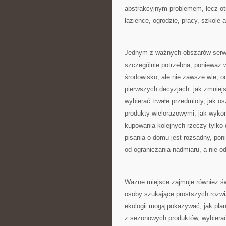
abstrakcyjnym problemem, lecz ot
łazience, ogrodzie, pracy, szkole
Jednym z ważnych obszarów serwi
szczególnie potrzebna, ponieważ 
środowisko, ale nie zawsze wie,
pierwszych decyzjach: jak zmniejs
wybierać trwałe przedmioty, jak o
produkty wielorazowymi, jak wyko
kupowania kolejnych rzeczy tylko 
pisania o domu jest rozsądny, pon
od ograniczania nadmiaru, a nie o
Ważne miejsce zajmuje również św
osoby szukające prostszych rozwi
ekologii mogą pokazywać, jak pla
z sezonowych produktów, wybierać