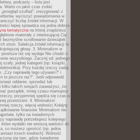
ettery, podcasty – lista jest
. Warto co jakiś czas zrobić
 „przegląd szuflad”: zrezygnować z
letterów, wyciszyć powiadomienia w
raniczyć liczbę źródeł informacji. W
treści lepiej sprawdza się jedna dobrze
ryna tematyczna
na której znajdziesz
głębione materiały z interesującej Cię
iż bezmyślne scrollowanie dziesiątek
h stron. Selekcja źródeł informacji to
kojniejszej głowy. 3. Minimalizm w
– prostsze niż się wydaje Nie chodzi o
enie wszystkiego. Zacznij od: jednego
j szafy, jednej kategorii (np. książki,
lektronika). Przy każdej rzeczy zadaj
e: „Czy naprawdę tego używam?” i
m to jeszcze raz?”. Jeśli odpowiedź
 rozważ oddanie, sprzedaż lub
o kilku takich sesjach zauważysz, że:
ymać porządek, mniej czasu marnujesz
rzeczy, przyjemniej spędza się czas w
ej przestrzeni. 4. Minimalizm
mniej rzeczy, więcej wolności Kolejny
ządkowanie finansów. Minimalizm nie
kąpstwie, tylko na świadomych
czy naprawdę potrzebujesz kolejnego
które wydatki nie wnoszą wartości do
a, co możesz uprościć (np. jedna
zamiast trzech średnich). Wolność
aczyna się tam, gdzie świadomie