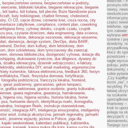
bodźców – i
,
bezpieczeństwo seniora
,
bezpieczeństwo w podróży
,
przesytu inf
 wiercenie
,
biblioteki lokalne
,
bieganie rekreacyjne
,
bieganie
newsy, newsl
e
,
ból barku
,
ból kolana
,
ból pleców
,
Boże Narodzenie poza
nieskończona
hcraft
,
buty trekkingowe
,
chatbot firmowy
,
cholesterol
,
informacyjny
hóry
,
CI CD
,
cięcie drzew
,
ciśnienie krwi
,
cisza nocna
,
city
części news
mentarze zabytkowe
,
compliance
,
content plan
,
coworking
telefonie, og
erhigiena firmy
,
cyfrowy detoks
,
czujnik czadu
,
czujnik
tym zalewie 
szu psa
,
czytanie dzieciom
,
data engineering
,
data science
,
wybrana
wit
dekoracje letnie
,
dekoracje sezonowe
,
dekoracje wiosenne
,
rzetelne i po
adań
,
demencja
,
design system
,
DevOps
,
dieta BARF
,
dziedziny, n
weekend
,
Docker
,
dom kultury
,
dom letniskowy
,
dom
przypadkowyc
tom
,
dom szkieletowy
,
dom tymczasowy dla zwierząt
,
klucz do spo
orem
,
domowa biblioteczka
,
dostępność cyfrowa
,
dotacje dla
przestrzeni 
pshipping
,
drukowanie żywiczne
,
due diligence
,
dywany do
nagłe wyrzuc
a
,
działka rekreacyjna
,
dziennik wdzięczności
,
e-faktury
,
pokoju, jedne
lektrolity
,
elektronika DIY
,
email marketing
,
ergonomiczne
dokumenty, e
ykiety kurierskie
,
faktura elektroniczna
,
feedback 360
,
festyn
sobie pytani
profilaktyka
,
Flask
,
florystyka domowa
,
fortyfikacje
,
„Czy kupiłby
,
fotografia podróżnicza
,
franczyza lokalna
,
frontend
,
brzmi „nie”,
e
,
garaż podziemny
,
garncarstwo
,
gekon lamparci
,
recykling. P
ce
,
grafika wektorowa
,
granice osobiste
,
granty kulturalne
,
łatwiej utrz
pierowe
,
gwara regionalna
,
gwarancja
,
hamakowanie
,
na szukanie 
j
,
higiena snu
,
higiena wzroku
,
historia lokalna
,
home
uporządkowan
a psa
,
hurtownie danych
,
identyfikacja marki
,
ikonografia
,
finansowy – 
eatralna
,
Instagram Reels
,
instrukcje stanowiskowe
,
krok to upor
orność
,
integracje API
,
inteligencja emocjonalna
,
inteligentny
polega na s
stor anioł
,
izolacja akustyczna
,
jarmark regionalny
,
jarmarki
decyzjach: 
ność
,
jesienne wyjazdy
,
jeziora w Polsce
,
joga dla
abonamentu, 
,
kajaki weekendowe
,
kalendarz publikacji
,
kalistenika
,
Twojego życi
zonowe
,
kanarek
,
karma mokra dla kota
,
karma sucha dla