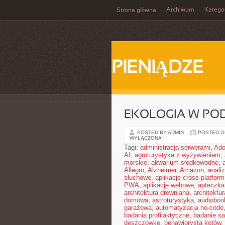
Archiwum
Katego
Strona główna
PIENIĄDZE
EKOLOGIA W PO
POSTED BY ADMIN
POSTED ON
WYŁĄCZONA
Tagi:
administracja serwerami
,
Ad
AI
,
agroturystyka z wyżywieniem
,
morskie
,
akwarium słodkowodne
,
Allegro
,
Alzheimer
,
Amazon
,
anali
słuchowe
,
aplikacje cross-platform
PWA
,
aplikacje webowe
,
apteczka
architektura drewniana
,
architektu
domowa
,
astroturystyka
,
audiobook
garażowa
,
automatyzacja no-code
badania profilaktyczne
,
badanie sa
deszczówkę
,
behawiorysta kotów
,