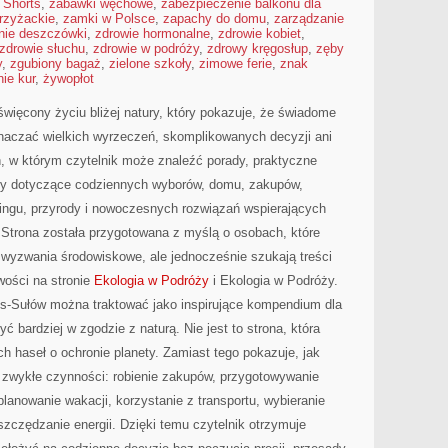
 Shorts
,
zabawki węchowe
,
zabezpieczenie balkonu dla
rzyżackie
,
zamki w Polsce
,
zapachy do domu
,
zarządzanie
anie deszczówki
,
zdrowie hormonalne
,
zdrowie kobiet
,
zdrowie słuchu
,
zdrowie w podróży
,
zdrowy kręgosłup
,
zęby
y
,
zgubiony bagaż
,
zielone szkoły
,
zimowe ferie
,
znak
ie kur
,
żywopłot
więcony życiu bliżej natury, który pokazuje, że świadome
znaczać wielkich wyrzeczeń, skomplikowanych decyzji ani
, w którym czytelnik może znaleźć porady, praktyczne
sty dotyczące codziennych wyborów, domu, zakupów,
klingu, przyrody i nowoczesnych rozwiązań wspierających
 Strona została przygotowana z myślą o osobach, które
 wyzwania środowiskowe, ale jednocześnie szukają treści
ości na stronie
Ekologia w Podróży
i Ekologia w Podróży.
os-Sułów można traktować jako inspirujące kompendium dla
ć bardziej w zgodzie z naturą. Nie jest to strona, która
ch haseł o ochronie planety. Zamiast tego pokazuje, jak
zwykłe czynności: robienie zakupów, przygotowywanie
lanowanie wakacji, korzystanie z transportu, wybieranie
szczędzanie energii. Dzięki temu czytelnik otrzymuje