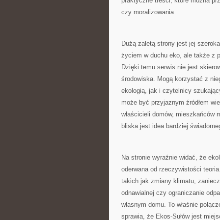
praktyczne treści, które można pr
czy moralizowania.
Dużą zaletą strony jest jej szero
życiem w duchu eko, ale także z 
Dzięki temu serwis nie jest skier
środowiska. Mogą korzystać z nieg
ekologią, jak i czytelnicy szukają
może być przyjaznym źródłem wiedz
właścicieli domów, mieszkańców m
bliska jest idea bardziej świadome
Na stronie wyraźnie widać, że eko
oderwana od rzeczywistości teori
takich jak zmiany klimatu, zaniec
odnawialnej czy ograniczanie odp
własnym domu. To właśnie połącze
sprawia, że Ekos-Sułów jest miej