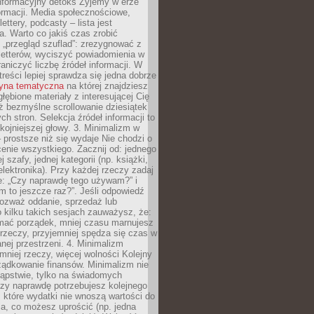
nformacyjny detoks Żyjemy w erze
ormacji. Media społecznościowe,
ettery, podcasty – lista jest
. Warto co jakiś czas zrobić
 „przegląd szuflad”: zrezygnować z
letterów, wyciszyć powiadomienia w
raniczyć liczbę źródeł informacji. W
treści lepiej sprawdza się jedna dobrze
ryna tematyczna
na której znajdziesz
głębione materiały z interesującej Cię
iż bezmyślne scrollowanie dziesiątek
h stron. Selekcja źródeł informacji to
kojniejszej głowy. 3. Minimalizm w
– prostsze niż się wydaje Nie chodzi o
enie wszystkiego. Zacznij od: jednego
j szafy, jednej kategorii (np. książki,
lektronika). Przy każdej rzeczy zadaj
e: „Czy naprawdę tego używam?” i
m to jeszcze raz?”. Jeśli odpowiedź
 rozważ oddanie, sprzedaż lub
o kilku takich sesjach zauważysz, że:
ymać porządek, mniej czasu marnujesz
rzeczy, przyjemniej spędza się czas w
ej przestrzeni. 4. Minimalizm
mniej rzeczy, więcej wolności Kolejny
ządkowanie finansów. Minimalizm nie
kąpstwie, tylko na świadomych
czy naprawdę potrzebujesz kolejnego
które wydatki nie wnoszą wartości do
a, co możesz uprościć (np. jedna