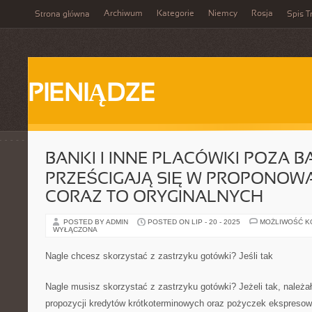
Archiwum
Kategorie
Niemcy
Rosja
Strona główna
Spis T
PIENIĄDZE
BANKI I INNE PLACÓWKI POZA 
PRZEŚCIGAJĄ SIĘ W PROPONOW
CORAZ TO ORYGINALNYCH
POSTED BY ADMIN
POSTED ON LIP - 20 - 2025
MOŻLIWOŚĆ 
WYŁĄCZONA
Nagle chcesz skorzystać z zastrzyku gotówki? Jeśli tak
Nagle musisz skorzystać z zastrzyku gotówki? Jeżeli tak, należa
propozycji kredytów krótkoterminowych oraz pożyczek ekspresow