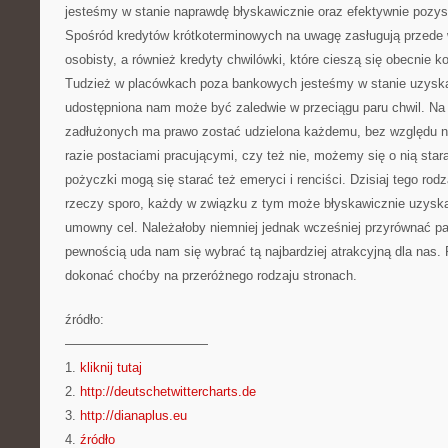
jesteśmy w stanie naprawdę błyskawicznie oraz efektywnie pozy
Spośród kredytów krótkoterminowych na uwagę zasługują przede
osobisty, a również kredyty chwilówki, które cieszą się obecnie 
Tudzież w placówkach poza bankowych jesteśmy w stanie uzysk
udostępniona nam może być zaledwie w przeciągu paru chwil. Na
zadłużonych ma prawo zostać udzielona każdemu, bez względu n
razie postaciami pracującymi, czy też nie, możemy się o nią star
pożyczki mogą się starać też emeryci i renciści. Dzisiaj tego rodza
rzeczy sporo, każdy w związku z tym może błyskawicznie uzysk
umowny cel. Należałoby niemniej jednak wcześniej przyrównać par
pewnością uda nam się wybrać tą najbardziej atrakcyjną dla na
dokonać choćby na przeróżnego rodzaju stronach.
źródło:
———————————
1.
kliknij tutaj
2.
http://deutschetwittercharts.de
3.
http://dianaplus.eu
4.
źródło