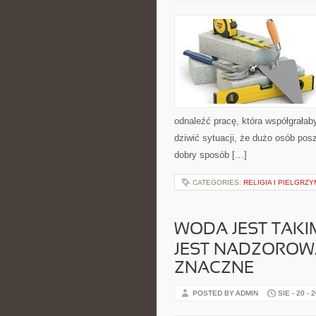
odnaleźć pracę, która współgrała
dziwić sytuacji, że dużo osób pos
dobry sposób […]
CATEGORIES:
RELIGIA I PIELGRZY
WODA JEST TAKIM
JEST NADZOROW
ZNACZNE
POSTED BY ADMIN
SIE - 20 - 