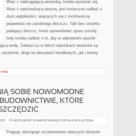
Wraz z nadciągającą wiosenką, trzeba wystarać się
ŻE
JEŻELI
Wraz z nadchodzącą wiosną, jest konieczne zadbać o
NIE
JEST
dużo wątpliwości, wiążących się z możliwością
NADZOROWANA,
TO
pojawienia się zasobnego deszczu. Taki bez ustanku
MOŻE
WYRZĄDZIĆ
ZNACZNE
padający deszcz, może spowodować spore szkody,
tedy trzeba zadbać o to, aby w odpowiedni sposób
ojącą wodę. Zwłaszcza w takich warunkach narażone są
 naziemne, drogi na obszarach handlowych, jak i tereny
STWIE
NIĄ SOBIE NOWOMODNE
 BUDOWNICTWIE, KTÓRE
SZCZĘDZIĆ
MIESZKAŃCY
2025
MOŻLIWOŚĆ KOMENTOWANIA
ZOSTAŁA WYŁĄCZONA
CENIĄ
SOBIE
NOWOMODNE
Pragnąc doścignąć oczekiwaniom obecnych okresów
ROZWIĄZANIA