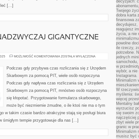
decyzjach: 
leć […]
abonamentu, 
Twojego życi
dobra karta 
finansowa z
decydujesz, 
reagujesz im
życia, a nie
NADZWYCZAJ GIGANTYCZNE
minimalizmu 
powolne doci
ile rzeczy, 
potrzebne. Ni
SOSNOWIEC
2025
MOŻLIWOŚĆ KOMENTOWANIA
ZOSTAŁA WYŁĄCZONA
jednych mini
TO
samochodu, d
NADZWYCZAJ
w przedmiot
GIGANTYCZNE
Podczas gdy przybywa czas rozliczania się z Urzędem
MIASTO
wybór, a nie
Skarbowym za pomocą PIT, wiele osób rozpoczyna
Instagrama.
Minimalizm 
Podczas gdy napływa czas rozliczania się z Urzędem
mieszkaniem 
W rzeczywis
Skarbowym za pomocą PIT, mnóstwo osób rozpoczyna
myślenia: ś
się kłopotać. Przygotowanie formularza skarbowego,
więcej przes
Mentalny ba
może być niezmiernie żmudne, o ile ktoś nie ma o tym
wyrzucisz po
 w takim czasie bardzo atrakcyjne stają się posługi biura
się swoim z
najczęściej 
 w śmigłym tempie przygotowuje dla nas […]
zbyt wiele p
granic w pra
Minimalizm 
musisz być 