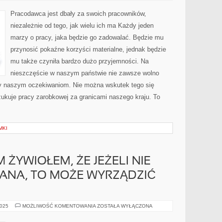
MARZY
O
Pracodawca jest dbały za swoich pracowników,
PRACY,
KTÓRA
niezależnie od tego, jak wielu ich ma Każdy jeden
BĘDZIE
GO
marzy o pracy, jaka będzie go zadowalać. Będzie mu
SATYSFAKCJONOWAĆ
przynosić pokaźne korzyści materialne, jednak będzie
mu także czyniła bardzo dużo przyjemności. Na
nieszczęście w naszym państwie nie zawsze wolno
by naszym oczekiwaniom. Nie można wskutek tego się
zukuje pracy zarobkowej za granicami naszego kraju. To
MKI
 ŻYWIOŁEM, ŻE JEŻELI NIE
ANA, TO MOŻE WYRZĄDZIĆ
WODA
2025
MOŻLIWOŚĆ KOMENTOWANIA
ZOSTAŁA WYŁĄCZONA
JEST
TAKIM
ŻYWIOŁEM,