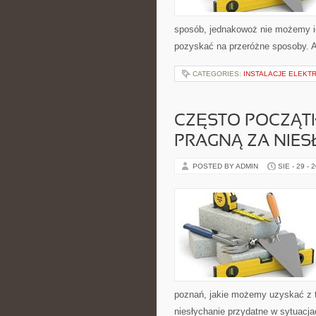
sposób, jednakowoż nie możemy ic
pozyskać na przeróżne sposoby. A
CATEGORIES:
INSTALACJE ELEKT
CZĘSTO POCZĄTK
PRAGNĄ ZA NIE
POSTED BY ADMIN
SIE - 29 - 
poznań, jakie możemy uzyskać z t
niesłychanie przydatne w sytuacj