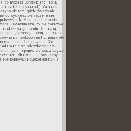
a, co możesz uprościć (np. jedna
zamiast trzech średnich). Wolność
aczyna się tam, gdzie świadomie
na co wydajesz pieniądze, a nie
pulsywnie. 5. Minimalizm jako styl
 moda Najważniejsze, by nie traktować
jak chwilowego trendu. To raczej
eranie się z samym sobą, testowanie,
zobowiązań i bodźców jest Ci naprawdę
e ma jednej idealnej wersji. Dla
malizm to małe mieszkanie i brak
la innych – spójne, ale wciąż bogate
y wnętrze. Kluczem jest świadomy
 ślepe kopiowanie cudzej estetyki z