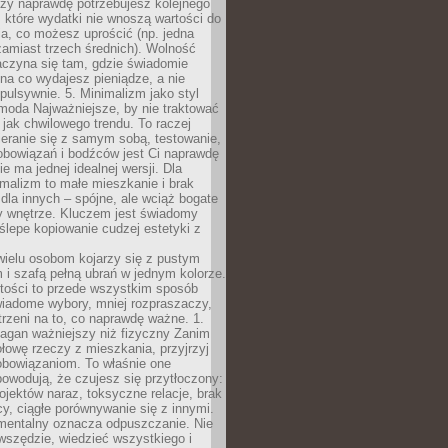
czy naprawdę potrzebujesz kolejnego
które wydatki nie wnoszą wartości do
a, co możesz uprościć (np. jedna
zamiast trzech średnich). Wolność
aczyna się tam, gdzie świadomie
na co wydajesz pieniądze, a nie
pulsywnie. 5. Minimalizm jako styl
 moda Najważniejsze, by nie traktować
jak chwilowego trendu. To raczej
eranie się z samym sobą, testowanie,
zobowiązań i bodźców jest Ci naprawdę
e ma jednej idealnej wersji. Dla
malizm to małe mieszkanie i brak
la innych – spójne, ale wciąż bogate
y wnętrze. Kluczem jest świadomy
 ślepe kopiowanie cudzej estetyki z
wielu osobom kojarzy się z pustym
i szafą pełną ubrań w jednym kolorze.
tości to przede wszystkim sposób
wiadome wybory, mniej rozpraszaczy,
trzeni na to, co naprawdę ważne. 1.
łagan ważniejszy niż fizyczny Zanim
łowę rzeczy z mieszkania, przyjrzyj
obowiązaniom. To właśnie one
powodują, że czujesz się przytłoczony:
rojektów naraz, toksyczne relacje, brak
cy, ciągłe porównywanie się z innymi.
mentalny oznacza odpuszczanie. Nie
wszędzie, wiedzieć wszystkiego i