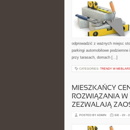
odprowadzić z ważnych miejsc st
parkingi automobilowe podziemne i
przy tarasach, domach […]
CATEGORIES:
TRENDY W MEBLAR
MIESZKAŃCY CE
ROZWIĄZANIA W
ZEZWALAJĄ ZAO
POSTED BY ADMIN
SIE - 20 - 