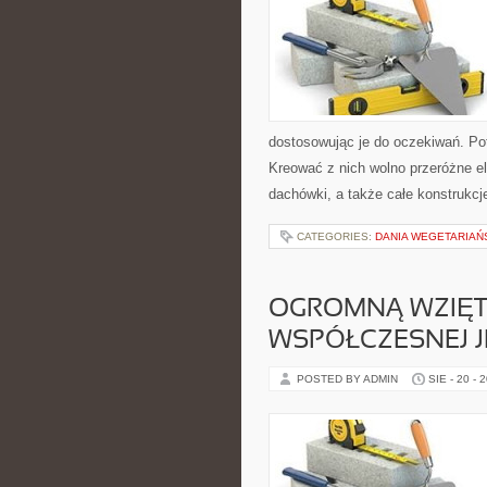
dostosowując je do oczekiwań. Potę
Kreować z nich wolno przeróżne e
dachówki, a także całe konstrukcj
CATEGORIES:
DANIA WEGETARIAŃ
OGROMNĄ WZIĘTO
WSPÓŁCZESNEJ 
POSTED BY ADMIN
SIE - 20 - 