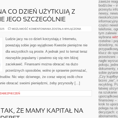
zawsze reago
bodźców – i
przesytu inf
NA CO DZIEŃ UŻYTKUJĄ Z
newsy, newsl
nieskończona
IE JEGO SZCZEGÓLNIE
informacyjny
części news
LUDZIE
telefonie, og
2025
MOŻLIWOŚĆ KOMENTOWANIA
ZOSTAŁA WYŁĄCZONA
KTÓRZY
tym zalewie 
NA
wybrana
wit
CO
Ludzie jacy na co dzień korzystają z Internetu,
DZIEŃ
rzetelne i po
UŻYTKUJĄ
dziedziny, n
poważają sobie jego wyjątkowo Kwestie pieniężne nie
Z
przypadkowyc
NETU,
dla wszystkich są proste. A jednak jest to temat teraz
CENIĄ
klucz do spo
SOBIE
przestrzeni 
niezwykle popularny i powinno się się nim bliżej
JEGO
nagłe wyrzuc
SZCZEGÓLNIE
zaciekawić. Finansami można obracać na dużo
pokoju, jedne
dokumenty, e
przeróżnych sposobów, wolno je sprawnie pomnażać,
sobie pytani
„Czy kupiłby
trudów. Nic więc dziwnego, że coraz więcej osób chce
brzmi „nie”,
awnie obracać swoimi pieniędzmi, żeby przynosiły […]
recykling. P
łatwiej utrz
na szukanie 
 ZABEZPIECZEŃ
uporządkowan
finansowy – 
krok to upor
polega na s
 TAK, ŻE MAMY KAPITAŁ NA
decyzjach: 
abonamentu, 