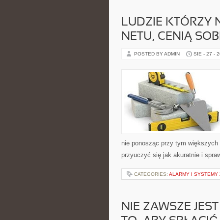
LUDZIE KTÓRZY 
NETU, CENIĄ SOB
POSTED BY ADMIN
SIE - 27 - 
nie ponosząc przy tym większych 
przyuczyć się jak akuratnie i spr
CATEGORIES:
ALARMY I SYSTEMY
NIE ZAWSZE JEST