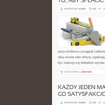
TO, ABY SPŁACIĆ
POSTED BY ADMIN
SIE - 27 - 
pożyczkobiorca zaciągnął zadłużen
taką umowę obie witryny zgadzają 
być nadzwyczaj dokładnie wyznac
CATEGORIES:
ZDROWIE
KAŻDY JEDEN MA
GO SATYSFAKC
POSTED BY ADMIN
SIE - 27 - 