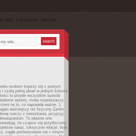
SCRIBE
FACEBOOK
TWITTER
wielu osobom kojarzy się z pustym
i szafą pełną ubrań w jednym kolorze.
tości to przede wszystkim sposób
wiadome wybory, mniej rozpraszaczy,
trzeni na to, co naprawdę ważne. 1.
łagan ważniejszy niż fizyczny Zanim
łowę rzeczy z mieszkania, przyjrzyj
obowiązaniom. To właśnie one
powodują, że czujesz się przytłoczony:
rojektów naraz, toksyczne relacje, brak
cy, ciągłe porównywanie się z innymi.