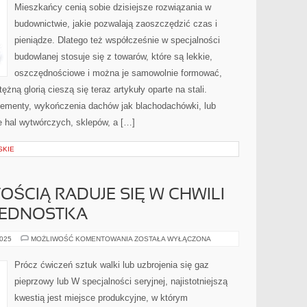
W
Mieszkańcy cenią sobie dzisiejsze rozwiązania w
BUDOWNICTWIE,
KTÓRE
budownictwie, jakie pozwalają zaoszczędzić czas i
ZEZWALAJĄ
ZAOSZCZĘDZIĆ
pieniądze. Dlatego też współcześnie w specjalności
budowlanej stosuje się z towarów, które są lekkie,
oszczędnościowe i można je samowolnie formować,
żną glorią cieszą się teraz artykuły oparte na stali.
lementy, wykończenia dachów jak blachodachówki, lub
e hal wytwórczych, sklepów, a […]
SKIE
ŚCIĄ RADUJE SIĘ W CHWILI
JEDNOSTKA
OGROMNĄ
2025
MOŻLIWOŚĆ KOMENTOWANIA
ZOSTAŁA WYŁĄCZONA
WZIĘTOŚCIĄ
RADUJE
SIĘ
Prócz ćwiczeń sztuk walki lub uzbrojenia się gaz
W
CHWILI
pieprzowy lub W specjalności seryjnej, najistotniejszą
WSPÓŁCZESNEJ
JEDNOSTKA
kwestią jest miejsce produkcyjne, w którym