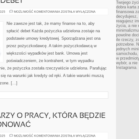
 DEBET
Twojego życi
dobra karta 
finansowa z
NIE
2025
MOŻLIWOŚĆ KOMENTOWANIA
ZOSTAŁA WYŁĄCZONA
ZAWSZE
decydujesz, 
JEST
reagujesz im
TAK,
Nie zawsze jest tak, że mamy finanse na to, aby
ŻE
życia, a nie
MAMY
minimalizmu 
spłacić debet Każda pożyczka udzielona zostaje na
KAPITAŁ
powolne doci
NA
podstawie umowy kredytowej. Sporządzana jest ona
TO,
ile rzeczy, 
ABY
potrzebne. Ni
przez pożyczkodawcę. A takim pożyczkodawcą w
SPŁACIĆ
jednych mini
DEBET
większości wypadków jest bank. Umowa jest
samochodu, d
w przedmiot
poświadczeniem, że kontrahent, w tym wypadku
wybór, a nie
Instagrama.
ie, że pożyczka została rzeczywiście udzielona. Parafując
się na warunki jak kredyty od ręki. A takie warunki muszą
zone. […]
RZY O PRACY, KTÓRA BĘDZIE
JONOWAĆ
KAŻDY
2025
MOŻLIWOŚĆ KOMENTOWANIA
ZOSTAŁA WYŁĄCZONA
JEDEN