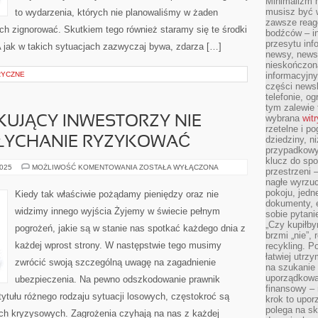
Minimalizm 
musisz być 
to wydarzenia, których nie planowaliśmy w żaden
zawsze reago
h zignorować. Skutkiem tego również staramy się te środki
bodźców – i
przesytu inf
 jak w takich sytuacjach zazwyczaj bywa, zdarza […]
newsy, newsl
nieskończona
RYCZNE
informacyjny
części news
telefonie, og
tym zalewie 
wybrana
wit
UJĄCY INWESTORZY NIE
rzetelne i po
dziedziny, n
SŁYCHANIE RYZYKOWAĆ
przypadkowyc
klucz do spo
CZĘSTO
2025
MOŻLIWOŚĆ KOMENTOWANIA
ZOSTAŁA WYŁĄCZONA
przestrzeni 
POCZĄTKUJĄCY
nagłe wyrzuc
INWESTORZY
NIE
pokoju, jedne
Kiedy tak właściwie pożądamy pieniędzy oraz nie
PRAGNĄ
dokumenty, e
ZA
widzimy innego wyjścia Żyjemy w świecie pełnym
sobie pytani
NIESŁYCHANIE
RYZYKOWAĆ
„Czy kupiłby
pogrożeń, jakie są w stanie nas spotkać każdego dnia z
brzmi „nie”,
każdej wprost strony. W następstwie tego musimy
recykling. P
łatwiej utrz
zwrócić swoją szczególną uwagę na zagadnienie
na szukanie 
uporządkowan
ubezpieczenia. Na pewno odszkodowanie prawnik
finansowy – 
ytułu różnego rodzaju sytuacji losowych, częstokroć są
krok to upor
polega na s
ach kryzysowych. Zagrożenia czyhają na nas z każdej