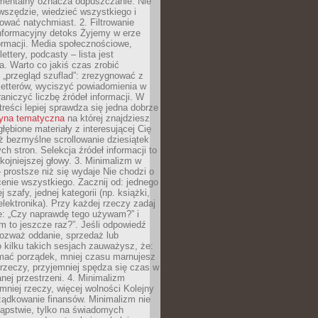
mentalny oznacza odpuszczanie. Nie
wszędzie, wiedzieć wszystkiego i
wać natychmiast. 2. Filtrowanie
nformacyjny detoks Żyjemy w erze
ormacji. Media społecznościowe,
ettery, podcasty – lista jest
. Warto co jakiś czas zrobić
 „przegląd szuflad”: zrezygnować z
letterów, wyciszyć powiadomienia w
raniczyć liczbę źródeł informacji. W
treści lepiej sprawdza się jedna dobrze
ryna tematyczna
na której znajdziesz
głębione materiały z interesującej Cię
iż bezmyślne scrollowanie dziesiątek
h stron. Selekcja źródeł informacji to
kojniejszej głowy. 3. Minimalizm w
– prostsze niż się wydaje Nie chodzi o
enie wszystkiego. Zacznij od: jednego
j szafy, jednej kategorii (np. książki,
lektronika). Przy każdej rzeczy zadaj
e: „Czy naprawdę tego używam?” i
m to jeszcze raz?”. Jeśli odpowiedź
 rozważ oddanie, sprzedaż lub
o kilku takich sesjach zauważysz, że:
ymać porządek, mniej czasu marnujesz
rzeczy, przyjemniej spędza się czas w
ej przestrzeni. 4. Minimalizm
mniej rzeczy, więcej wolności Kolejny
ządkowanie finansów. Minimalizm nie
kąpstwie, tylko na świadomych