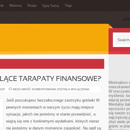
rie
Niemcy
Rosja
Tagi
Spis Treści
SUB
LĄCE TARAPATY FINANSOWE?
Minimalizm 
mieszkaniem 
WPADŁEŚ
2025
MOŻLIWOŚĆ KOMENTOWANIA
ZOSTAŁA WYŁĄCZONA
W rzeczywis
W
myślenia: ś
NAGLĄCE
TARAPATY
więcej przes
Jeśli poszukujesz bezzwłocznego zastrzyku gotówki W
FINANSOWE?
Mentalny ba
pewnych momentach w naszym życiu mają miejsce
wyrzucisz po
się swoim z
sytuacje, jakich nie jesteśmy w stanie przewidzieć, a
najczęściej 
wiążą się one z konkretnymi wydatkami, których nieraz
zbyt wiele p
granic w pra
nie jesteśmy w danym momencie zaspokoić. Na ogół są