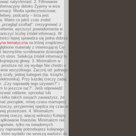
wać natychmiast. 2. Filtrowanie
nformacyjny detoks Żyjemy w erze
ormacji. Media społecznościowe,
ettery, podcasty – lista jest
. Warto co jakiś czas zrobić
 „przegląd szuflad”: zrezygnować z
letterów, wyciszyć powiadomienia w
raniczyć liczbę źródeł informacji. W
treści lepiej sprawdza się jedna dobrze
ryna tematyczna
na której znajdziesz
głębione materiały z interesującej Cię
iż bezmyślne scrollowanie dziesiątek
h stron. Selekcja źródeł informacji to
kojniejszej głowy. 3. Minimalizm w
– prostsze niż się wydaje Nie chodzi o
enie wszystkiego. Zacznij od: jednego
j szafy, jednej kategorii (np. książki,
lektronika). Przy każdej rzeczy zadaj
e: „Czy naprawdę tego używam?” i
m to jeszcze raz?”. Jeśli odpowiedź
 rozważ oddanie, sprzedaż lub
o kilku takich sesjach zauważysz, że:
ymać porządek, mniej czasu marnujesz
rzeczy, przyjemniej spędza się czas w
ej przestrzeni. 4. Minimalizm
mniej rzeczy, więcej wolności Kolejny
ządkowanie finansów. Minimalizm nie
kąpstwie, tylko na świadomych
czy naprawdę potrzebujesz kolejnego
które wydatki nie wnoszą wartości do