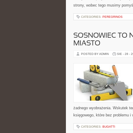
strony, wobec tego musimy pomyś
CATEGORIES:
PEREGRINOS
SOSNOWIEC TO 
MIASTO
POSTED BY ADMIN
SIE - 28 - 
żadnego wyobrażenia. Wskutek tego
księgowego, które bez problemu i
CATEGORIES:
BUGATTI