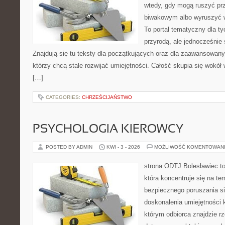
wtedy, gdy mogą ruszyć pr
biwakowym albo wyruszyć 
To portal tematyczny dla ty
przyrodą, ale jednocześnie
Znajdują się tu teksty dla początkujących oraz dla zaawansowan
którzy chcą stale rozwijać umiejętności. Całość skupia się wokół 
[…]
CATEGORIES:
CHRZEŚCIJAŃSTWO
PSYCHOLOGIA KIEROWCY
POSTED BY ADMIN
KWI - 3 - 2026
MOŻLIWOŚĆ KOMENTOWAN
strona ODTJ Bolesławiec t
która koncentruje się na te
bezpiecznego poruszania si
doskonalenia umiejętności 
którym odbiorca znajdzie r