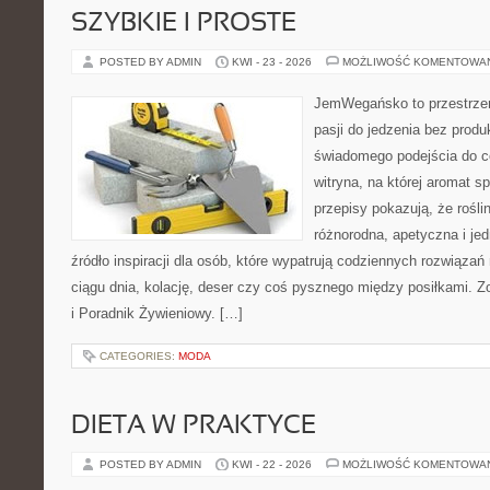
SZYBKIE I PROSTE
POSTED BY ADMIN
KWI - 23 - 2026
MOŻLIWOŚĆ KOMENTOWA
JemWegańsko to przestrzeń
pasji do jedzenia bez prod
świadomego podejścia do c
witryna, na której aromat s
przepisy pokazują, że rośl
różnorodna, apetyczna i je
źródło inspiracji dla osób, które wypatrują codziennych rozwiązań
ciągu dnia, kolację, deser czy coś pysznego między posiłkami. 
i Poradnik Żywieniowy. […]
CATEGORIES:
MODA
DIETA W PRAKTYCE
POSTED BY ADMIN
KWI - 22 - 2026
MOŻLIWOŚĆ KOMENTOWA