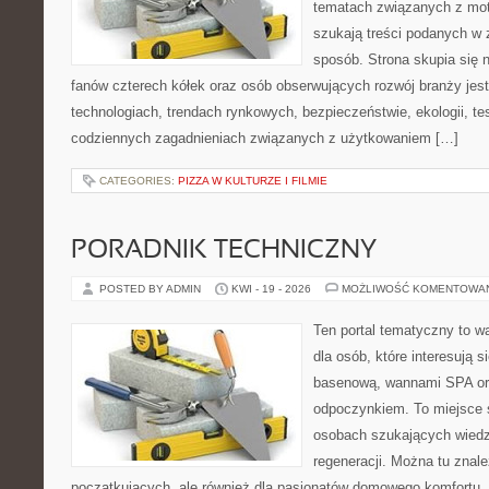
tematach związanych z mot
szukają treści podanych w 
sposób. Strona skupia się 
fanów czterech kółek oraz osób obserwujących rozwój branży jes
technologiach, trendach rynkowych, bezpieczeństwie, ekologii, t
codziennych zagadnieniach związanych z użytkowaniem […]
CATEGORIES:
PIZZA W KULTURZE I FILMIE
PORADNIK TECHNICZNY
POSTED BY ADMIN
KWI - 19 - 2026
MOŻLIWOŚĆ KOMENTOWA
Ten portal tematyczny to w
dla osób, które interesują s
basenową, wannami SPA or
odpoczynkiem. To miejsce 
osobach szukających wiedzy
regeneracji. Można tu znal
początkujących, ale również dla pasjonatów domowego komfortu. 