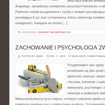
dotyczące praktyki prowadz
drogowego, sprawdzianu umiejętności przyszłych kierowców, a tak
Platforma została przygotowana z myślą o osobach początkujący
posiadających już staż za kierownicą, którzy zamierzają świadom
umiejętności. Kategorie na stronie […]
CATEGORIES:
ŚWIADECTWA WIERZĄCYCH
ZACHOWANIE I PSYCHOLOGIA Z
POSTED BY ADMIN
KWI - 2 - 2026
MOŻLIWOŚĆ KOMENTOWAN
Przygotowałem opis oparty 
przedstawia się jako portal
opiekunów zwierząt i obejm
i leczenie, karmienie i supl
weterynaria, psychologia i 
zwierzęta w podeszłym wie
Weterynarzkrotoszyn.pl to miejsce, w którym codzienna opieka na
rzetelnymi poradami oraz czytelną formą przekazu. To kompendiu