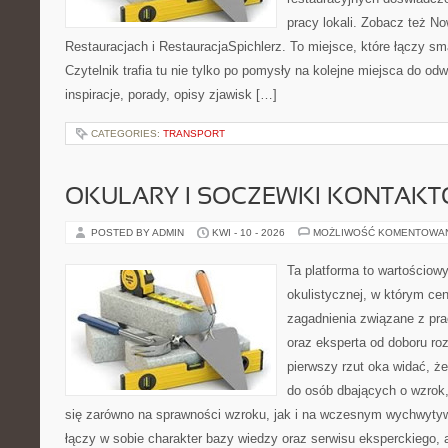
pracy lokali. Zobacz też No
Restauracjach i RestauracjaSpichlerz. To miejsce, które łączy sma
Czytelnik trafia tu nie tylko po pomysły na kolejne miejsca do odw
inspiracje, porady, opisy zjawisk […]
CATEGORIES:
TRANSPORT
OKULARY I SOCZEWKI KONTAK
POSTED BY ADMIN
KWI - 10 - 2026
MOŻLIWOŚĆ KOMENTOWA
Ta platforma to wartościow
okulistycznej, w którym cen
zagadnienia związane z pra
oraz eksperta od doboru ro
pierwszy rzut oka widać, że
do osób dbających o wzrok,
się zarówno na sprawności wzroku, jak i na wczesnym wychwytyw
łączy w sobie charakter bazy wiedzy oraz serwisu eksperckiego, a