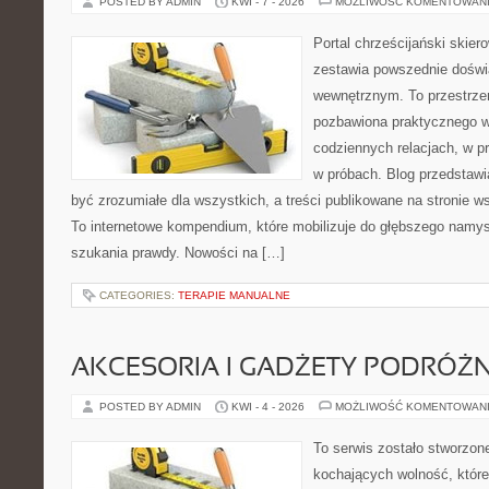
POSTED BY ADMIN
KWI - 7 - 2026
MOŻLIWOŚĆ KOMENTOWAN
Portal chrześcijański skiero
zestawia powszednie doświ
wewnętrznym. To przestrzeń
pozbawiona praktycznego w
codziennych relacjach, w pr
w próbach. Blog przedstawi
być zrozumiałe dla wszystkich, a treści publikowane na stronie ws
To internetowe kompendium, które mobilizuje do głębszego namy
szukania prawdy. Nowości na […]
CATEGORIES:
TERAPIE MANUALNE
AKCESORIA I GADŻETY PODRÓŻN
POSTED BY ADMIN
KWI - 4 - 2026
MOŻLIWOŚĆ KOMENTOWAN
To serwis zostało stworzon
kochających wolność, które 