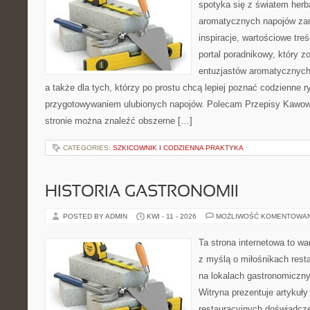
spotyka się z światem herba
aromatycznych napojów zam
inspiracje, wartościowe treś
portal poradnikowy, który z
entuzjastów aromatycznych n
a także dla tych, którzy po prostu chcą lepiej poznać codzienne r
przygotowywaniem ulubionych napojów. Polecam Przepisy Kawow
stronie można znaleźć obszerne […]
CATEGORIES:
SZKICOWNIK I CODZIENNA PRAKTYKA
HISTORIA GASTRONOMII
POSTED BY ADMIN
KWI - 11 - 2026
MOŻLIWOŚĆ KOMENTOWA
Ta strona internetowa to w
z myślą o miłośnikach resta
na lokalach gastronomiczny
Witryna prezentuje artykuły
restauracyjnych doświadcze