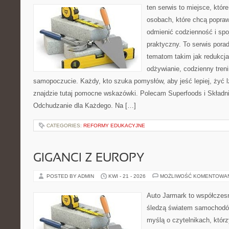
ten serwis to miejsce, któr
osobach, które chcą popra
odmienić codzienność i spo
praktyczny. To serwis por
tematom takim jak redukcj
odżywianie, codzienny treni
samopoczucie. Każdy, kto szuka pomysłów, aby jeść lepiej, żyć lż
znajdzie tutaj pomocne wskazówki. Polecam Superfoods i Składn
Odchudzanie dla Każdego. Na […]
CATEGORIES:
REFORMY EDUKACYJNE
GIGANCI Z EUROPY
POSTED BY ADMIN
KWI - 21 - 2026
MOŻLIWOŚĆ KOMENTOWA
Auto Jarmark to współczesn
śledzą światem samochodów
myślą o czytelnikach, któr