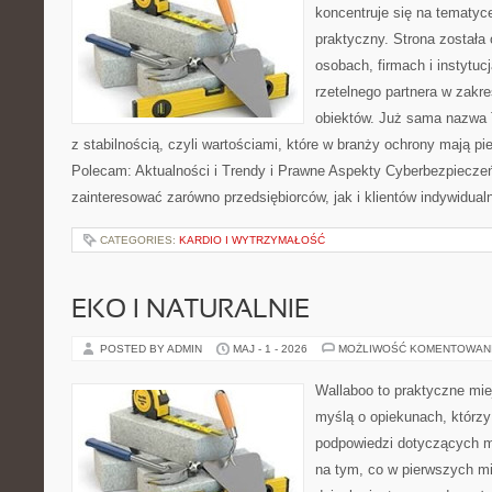
koncentruje się na tematy
praktyczny. Strona została
osobach, firmach i instytuc
rzetelnego partnera w zakr
obiektów. Już sama nazwa 
z stabilnością, czyli wartościami, które w branży ochrony mają p
Polecam: Aktualności i Trendy i Prawne Aspekty Cyberbezpieczeń
zainteresować zarówno przedsiębiorców, jak i klientów indywidual
CATEGORIES:
KARDIO I WYTRZYMAŁOŚĆ
EKO I NATURALNIE
POSTED BY ADMIN
MAJ - 1 - 2026
MOŻLIWOŚĆ KOMENTOWAN
Wallaboo to praktyczne mie
myślą o opiekunach, którzy
podpowiedzi dotyczących m
na tym, co w pierwszych mi