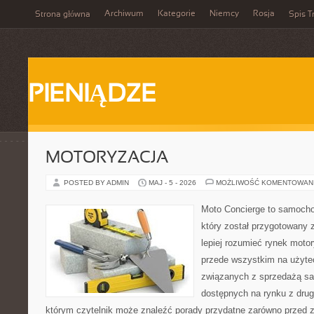
Archiwum
Kategorie
Niemcy
Rosja
Strona główna
Spis T
PIENIĄDZE
MOTORYZACJA
POSTED BY ADMIN
MAJ - 5 - 2026
MOŻLIWOŚĆ KOMENTOWAN
Moto Concierge to samocho
który został przygotowany
lepiej rozumieć rynek motor
przede wszystkim na użyte
związanych z sprzedażą s
dostępnych na rynku z drugi
którym czytelnik może znaleźć porady przydatne zarówno przed 