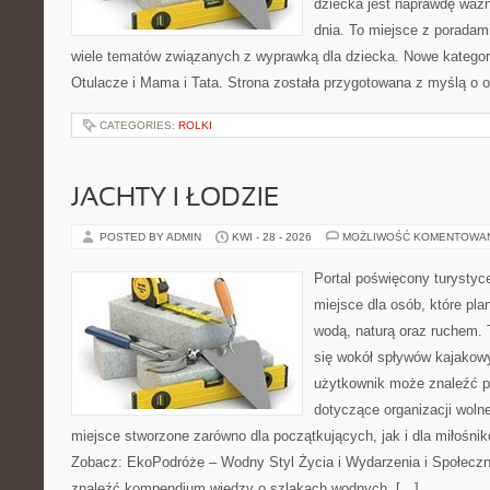
dziecka jest naprawdę ważn
dnia. To miejsce z porada
wiele tematów związanych z wyprawką dla dziecka. Nowe kategorie
Otulacze i Mama i Tata. Strona została przygotowana z myślą o 
CATEGORIES:
ROLKI
JACHTY I ŁODZIE
POSTED BY ADMIN
KWI - 28 - 2026
MOŻLIWOŚĆ KOMENTOWA
Portal poświęcony turystyc
miejsce dla osób, które pla
wodą, naturą oraz ruchem. 
się wokół spływów kajakow
użytkownik może znaleźć 
dotyczące organizacji woln
miejsce stworzone zarówno dla początkujących, jak i dla miłośn
Zobacz: EkoPodróże – Wodny Styl Życia i Wydarzenia i Społecz
znaleźć kompendium wiedzy o szlakach wodnych, […]