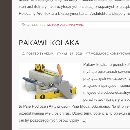
ikon architektury, jak i użytecznych inspiracji związanych z urz
Polecamy Architektura Eksperymentalna i Architektura Eksperym
CATEGORIES:
METODY ALTERNATYWNE
PAKAWILKOLAKA
POSTED BY ADMIN
KWI - 14 - 2026
MOŻLIWOŚĆ KOMENTOWA
Pakawilkolaka to przestrzeń
myślą o opiekunach czworo
praktycznych wskazówek, w
znajdzie inspirujące materi
miejsce dla odpowiedzialny
poradnictwo łączą się w spó
to Psie Podróże i Aktywności i Psia Moda i Akcesoria. Na stroni
przedstawienia wielu psich ras. Dzięki temu potencjalny opieku
cechy poszczególnych psów. Opisy […]