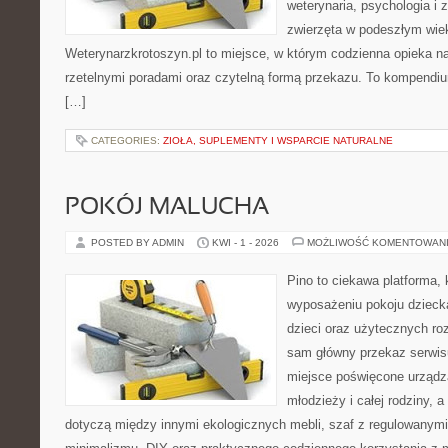
weterynaria, psychologia i 
zwierzęta w podeszłym wie
Weterynarzkrotoszyn.pl to miejsce, w którym codzienna opieka na
rzetelnymi poradami oraz czytelną formą przekazu. To kompendiu
[…]
CATEGORIES:
ZIOŁA, SUPLEMENTY I WSPARCIE NATURALNE
POKÓJ MALUCHA
POSTED BY ADMIN
KWI - 1 - 2026
MOŻLIWOŚĆ KOMENTOWAN
Pino to ciekawa platforma, 
wyposażeniu pokoju dziecka
dzieci oraz użytecznych r
sam główny przekaz serwisu
miejsce poświęcone urządza
młodzieży i całej rodziny, 
dotyczą między innymi ekologicznych mebli, szaf z regulowanymi