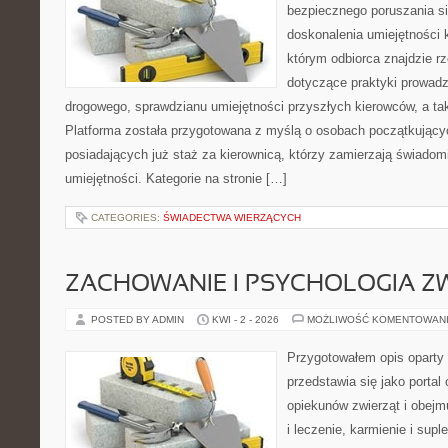
bezpiecznego poruszania si
doskonalenia umiejętności 
którym odbiorca znajdzie r
dotyczące praktyki prowadz
drogowego, sprawdzianu umiejętności przyszłych kierowców, a tak
Platforma została przygotowana z myślą o osobach początkujący
posiadających już staż za kierownicą, którzy zamierzają świadom
umiejętności. Kategorie na stronie […]
CATEGORIES:
ŚWIADECTWA WIERZĄCYCH
ZACHOWANIE I PSYCHOLOGIA Z
POSTED BY ADMIN
KWI - 2 - 2026
MOŻLIWOŚĆ KOMENTOWAN
Przygotowałem opis oparty 
przedstawia się jako portal
opiekunów zwierząt i obejm
i leczenie, karmienie i supl