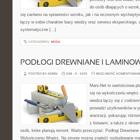
do osób dbających o wzrok,
się zarówno na sprawności wzroku, jak i na wczesnym wychwytyw
łączy w sobie charakter bazy wiedzy oraz serwisu eksperckiego, a
systematyczne […]
CATEGORIES:
MODA
PODŁOGI DREWNIANE I LAMINO
POSTED BY ADMIN
KWI - 9 - 2026
MOŻLIWOŚĆ KOMENTOWAN
Mars-Net to wartościowa pla
się na wykończeniu wnętrz.
wiedza łączy się z codzie
prowadzi użytkowników w p
aranżacji, pokazując różno
z listwami, a także z oknam
osób, które planują remont. Warto przeczytać: Podłogi Drewniane
Wykończeniu Wnętrz. Na stronie można znaleźć rozbudowane mater