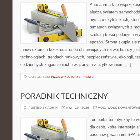
Auto Jarmark to współczesn
śledzą światem samochodów
myślą o czytelnikach, któr
tematach związanych z mot
szukają treści podanych w 
sposób. Strona skupia się 
fanów czterech kółek oraz osób obserwujących rozwój branży jes
technologiach, trendach rynkowych, bezpieczeństwie, ekologii, t
codziennych zagadnieniach związanych z użytkowaniem […]
CATEGORIES:
PIZZA W KULTURZE I FILMIE
PORADNIK TECHNICZNY
POSTED BY ADMIN
KWI - 19 - 2026
MOŻLIWOŚĆ KOMENTOWA
Ten portal tematyczny to w
dla osób, które interesują s
basenową, wannami SPA or