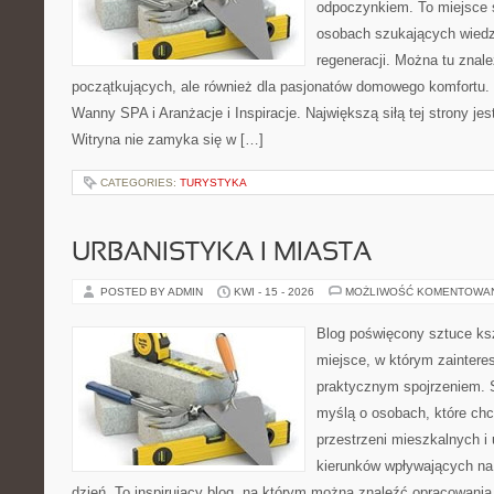
odpoczynkiem. To miejsce 
osobach szukających wiedzy
regeneracji. Można tu znal
początkujących, ale również dla pasjonatów domowego komfortu. 
Wanny SPA i Aranżacje i Inspiracje. Największą siłą tej strony je
Witryna nie zamyka się w […]
CATEGORIES:
TURYSTYKA
URBANISTYKA I MIASTA
POSTED BY ADMIN
KWI - 15 - 2026
MOŻLIWOŚĆ KOMENTOWA
Blog poświęcony sztuce ksz
miejsce, w którym zaintere
praktycznym spojrzeniem. S
myślą o osobach, które chc
przestrzeni mieszkalnych i
kierunków wpływających na
dzień. To inspirujący blog, na którym można znaleźć opracowania