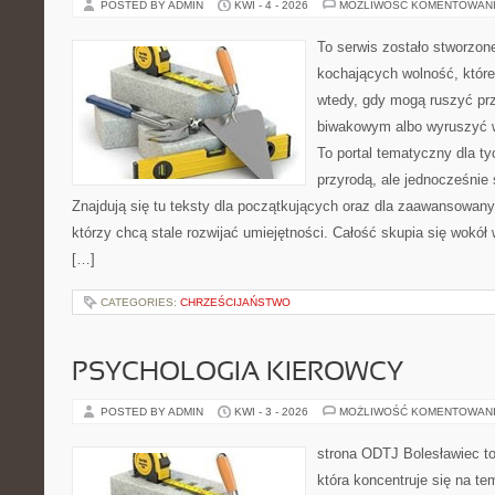
POSTED BY ADMIN
KWI - 4 - 2026
MOŻLIWOŚĆ KOMENTOWAN
To serwis zostało stworzon
kochających wolność, które 
wtedy, gdy mogą ruszyć pr
biwakowym albo wyruszyć 
To portal tematyczny dla ty
przyrodą, ale jednocześnie
Znajdują się tu teksty dla początkujących oraz dla zaawansowan
którzy chcą stale rozwijać umiejętności. Całość skupia się wokół 
[…]
CATEGORIES:
CHRZEŚCIJAŃSTWO
PSYCHOLOGIA KIEROWCY
POSTED BY ADMIN
KWI - 3 - 2026
MOŻLIWOŚĆ KOMENTOWAN
strona ODTJ Bolesławiec t
która koncentruje się na te