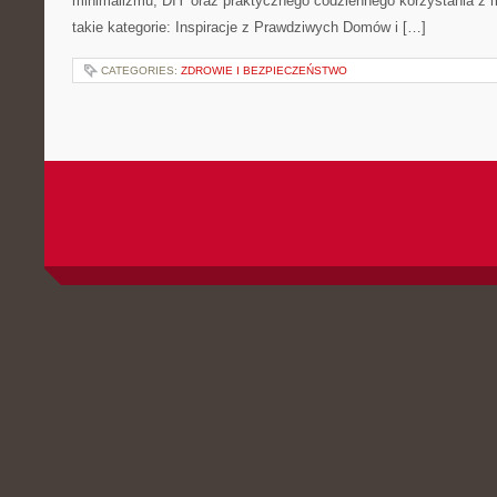
minimalizmu, DIY oraz praktycznego codziennego korzystania z me
takie kategorie: Inspiracje z Prawdziwych Domów i […]
CATEGORIES:
ZDROWIE I BEZPIECZEŃSTWO