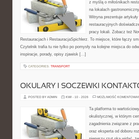
z myślą o miłośnikach resta
na lokalach gastronomiczny
Witryna prezentuje artykuły
restauracyjnych doświadcze
pracy lokali. Zobacz też No
Restauracjach i RestauracjaSpichlerz. To miejsce, które łączy sma
Czytelnik trafia tu nie tylko po pomysły na kolejne miejsca do odw
inspiracje, porady, opisy zjawisk […]
CATEGORIES:
TRANSPORT
OKULARY I SOCZEWKI KONTAK
POSTED BY ADMIN
KWI - 10 - 2026
MOŻLIWOŚĆ KOMENTOWA
Ta platforma to wartościow
okulistycznej, w którym cen
zagadnienia związane z pra
oraz eksperta od doboru ro
pierwszy rzut oka widać, że