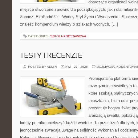
dotyczące organizacji woln
miejsce stworzone zarówno dla początkujących, jak i dla miłośn
Zobacz: EkoPodróże – Wodny Styl Życia i Wydarzenia i Społecz
znaleźć kompendium wiedzy o szlakach wodnych, […]
CATEGORIES:
SZKOŁA PODSTAWOWA
TESTY I RECENZJE
POSTED BY ADMIN
KWI - 27 - 2026
MOŻLIWOŚĆ KOMENTOWA
Profesjonalna platforma si
rozwiązaniom świetlnym to 
które szukają praktycznych 
mieszkania, biura oraz prz
prezentuje bogaty świat pr
aranżacją światła, pokazuj
lampy potrafią upiększyć każde wnętrze. To przestrzeń dla tych, k
jednocześnie zwracają uwagę na solidność wykonania i codzienny
Polecam: Nowości i Trendy i Fotowoltaika i Energia Odnawialna. 