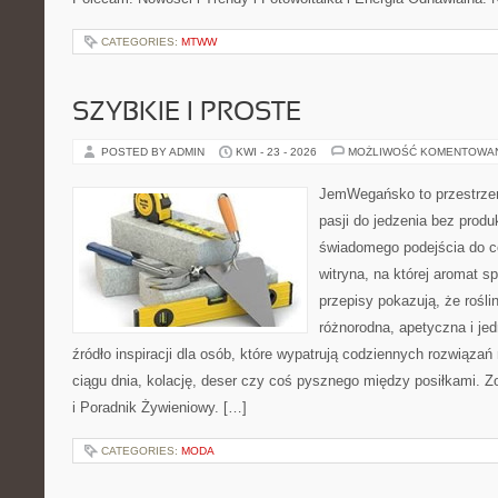
CATEGORIES:
MTWW
SZYBKIE I PROSTE
POSTED BY ADMIN
KWI - 23 - 2026
MOŻLIWOŚĆ KOMENTOWA
JemWegańsko to przestrzeń
pasji do jedzenia bez prod
świadomego podejścia do c
witryna, na której aromat s
przepisy pokazują, że rośl
różnorodna, apetyczna i je
źródło inspiracji dla osób, które wypatrują codziennych rozwiązań
ciągu dnia, kolację, deser czy coś pysznego między posiłkami. 
i Poradnik Żywieniowy. […]
CATEGORIES:
MODA