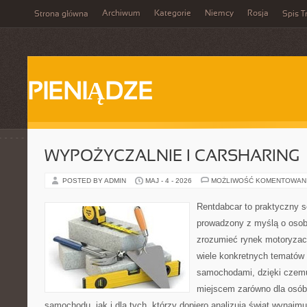
Archiwum
Kategorie
Niemcy
Rosja
Strona główna
Spis T
PIENIĄDZE
WYPOŻYCZALNIE I CARSHARING
POSTED BY ADMIN
MAJ - 4 - 2026
MOŻLIWOŚĆ KOMENTOWAN
Rentdabcar to praktyczny s
prowadzony z myślą o osoba
zrozumieć rynek motoryzacy
wiele konkretnych tematów
samochodami, dzięki cze
miejscem zarówno dla osób
samochodu, jak i dla tych, którzy dopiero analizują świat wynaj