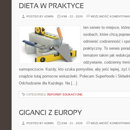
DIETA W PRAKTYCE
POSTED BY ADMIN
KWI - 22 - 2026
MOŻLIWOŚĆ KOMENTOWA
ten serwis to miejsce, któr
osobach, które chcą popra
odmienić codzienność i spo
praktyczny. To serwis por
tematom takim jak redukcj
odżywianie, codzienny treni
samopoczucie. Każdy, kto szuka pomysłów, aby jeść lepiej, żyć lż
znajdzie tutaj pomocne wskazówki. Polecam Superfoods i Składn
Odchudzanie dla Każdego. Na […]
CATEGORIES:
REFORMY EDUKACYJNE
GIGANCI Z EUROPY
POSTED BY ADMIN
KWI - 21 - 2026
MOŻLIWOŚĆ KOMENTOWA