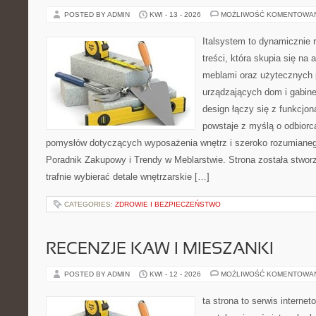
POSTED BY ADMIN
KWI - 13 - 2026
MOŻLIWOŚĆ KOMENTOWA
Italsystem to dynamicznie r
treści, która skupia się na 
meblami oraz użytecznych 
urządzających dom i gabine
design łączy się z funkcjon
powstaje z myślą o odbiorc
pomysłów dotyczących wyposażenia wnętrz i szeroko rozumianeg
Poradnik Zakupowy i Trendy w Meblarstwie. Strona została stworz
trafnie wybierać detale wnętrzarskie […]
CATEGORIES:
ZDROWIE I BEZPIECZEŃSTWO
RECENZJE KAW I MIESZANKI
POSTED BY ADMIN
KWI - 12 - 2026
MOŻLIWOŚĆ KOMENTOWA
ta strona to serwis internet