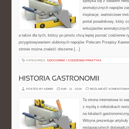
spotyka się z światem herba
aromatycznych napojów zam
inspiracje, wartościowe treś
portal poradnikowy, który z
entuzjastów aromatycznych n
a także dla tych, którzy po prostu chcą lepiej poznać codzienne r
przygotowywaniem ulubionych napojów. Polecam Przepisy Kawow
stronie można znaleźć obszerne […]
CATEGORIES:
SZKICOWNIK I CODZIENNA PRAKTYKA
HISTORIA GASTRONOMII
POSTED BY ADMIN
KWI - 11 - 2026
MOŻLIWOŚĆ KOMENTOWA
Ta strona internetowa to w
z myślą o miłośnikach resta
na lokalach gastronomiczny
Witryna prezentuje artykuły
restauracyjnych doświadcze