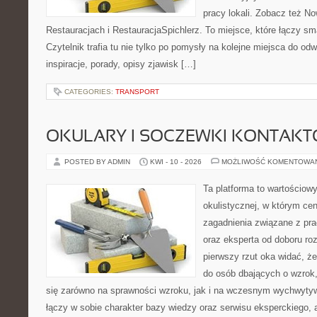
pracy lokali. Zobacz też No
Restauracjach i RestauracjaSpichlerz. To miejsce, które łączy sma
Czytelnik trafia tu nie tylko po pomysły na kolejne miejsca do odw
inspiracje, porady, opisy zjawisk […]
CATEGORIES:
TRANSPORT
OKULARY I SOCZEWKI KONTAK
POSTED BY ADMIN
KWI - 10 - 2026
MOŻLIWOŚĆ KOMENTOWA
Ta platforma to wartościow
okulistycznej, w którym cen
zagadnienia związane z pra
oraz eksperta od doboru ro
pierwszy rzut oka widać, że
do osób dbających o wzrok,
się zarówno na sprawności wzroku, jak i na wczesnym wychwytyw
łączy w sobie charakter bazy wiedzy oraz serwisu eksperckiego, a