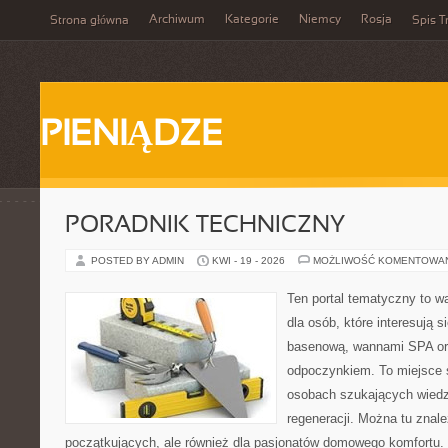
Archiwum
Kategorie
Niemcy
Rosja
Strona główna
Spis T
PIENIĄDZE
PORADNIK TECHNICZNY
POSTED BY ADMIN
KWI - 19 - 2026
MOŻLIWOŚĆ KOMENTOWA
Ten portal tematyczny to w
dla osób, które interesują s
basenową, wannami SPA or
odpoczynkiem. To miejsce 
osobach szukających wiedzy
regeneracji. Można tu znal
początkujących, ale również dla pasjonatów domowego komfortu. 