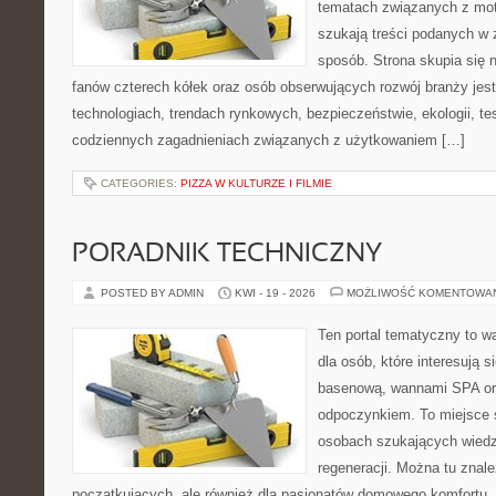
tematach związanych z mot
szukają treści podanych w 
sposób. Strona skupia się 
fanów czterech kółek oraz osób obserwujących rozwój branży jes
technologiach, trendach rynkowych, bezpieczeństwie, ekologii, t
codziennych zagadnieniach związanych z użytkowaniem […]
CATEGORIES:
PIZZA W KULTURZE I FILMIE
PORADNIK TECHNICZNY
POSTED BY ADMIN
KWI - 19 - 2026
MOŻLIWOŚĆ KOMENTOWA
Ten portal tematyczny to w
dla osób, które interesują s
basenową, wannami SPA or
odpoczynkiem. To miejsce 
osobach szukających wiedzy
regeneracji. Można tu znal
początkujących, ale również dla pasjonatów domowego komfortu. 