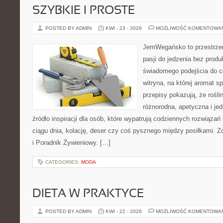
SZYBKIE I PROSTE
POSTED BY ADMIN
KWI - 23 - 2026
MOŻLIWOŚĆ KOMENTOWA
JemWegańsko to przestrzeń
pasji do jedzenia bez prod
świadomego podejścia do c
witryna, na której aromat s
przepisy pokazują, że rośl
różnorodna, apetyczna i je
źródło inspiracji dla osób, które wypatrują codziennych rozwiązań
ciągu dnia, kolację, deser czy coś pysznego między posiłkami. 
i Poradnik Żywieniowy. […]
CATEGORIES:
MODA
DIETA W PRAKTYCE
POSTED BY ADMIN
KWI - 22 - 2026
MOŻLIWOŚĆ KOMENTOWA