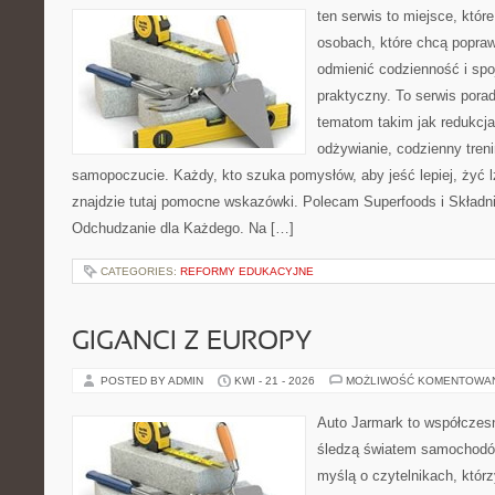
ten serwis to miejsce, któr
osobach, które chcą popra
odmienić codzienność i spo
praktyczny. To serwis por
tematom takim jak redukcj
odżywianie, codzienny treni
samopoczucie. Każdy, kto szuka pomysłów, aby jeść lepiej, żyć lż
znajdzie tutaj pomocne wskazówki. Polecam Superfoods i Składn
Odchudzanie dla Każdego. Na […]
CATEGORIES:
REFORMY EDUKACYJNE
GIGANCI Z EUROPY
POSTED BY ADMIN
KWI - 21 - 2026
MOŻLIWOŚĆ KOMENTOWA
Auto Jarmark to współczesn
śledzą światem samochodów
myślą o czytelnikach, któr