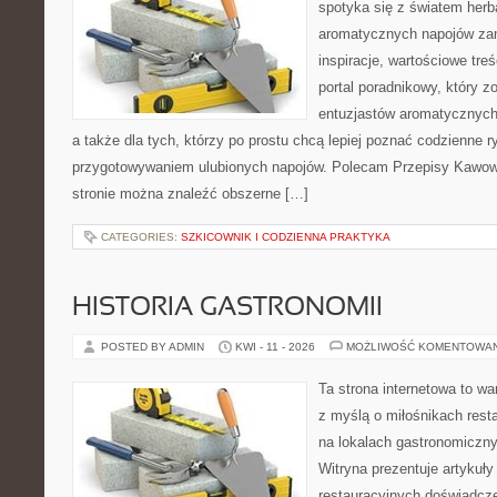
spotyka się z światem herba
aromatycznych napojów zam
inspiracje, wartościowe treś
portal poradnikowy, który z
entuzjastów aromatycznych n
a także dla tych, którzy po prostu chcą lepiej poznać codzienne r
przygotowywaniem ulubionych napojów. Polecam Przepisy Kawow
stronie można znaleźć obszerne […]
CATEGORIES:
SZKICOWNIK I CODZIENNA PRAKTYKA
HISTORIA GASTRONOMII
POSTED BY ADMIN
KWI - 11 - 2026
MOŻLIWOŚĆ KOMENTOWA
Ta strona internetowa to w
z myślą o miłośnikach resta
na lokalach gastronomiczny
Witryna prezentuje artykuły
restauracyjnych doświadcze