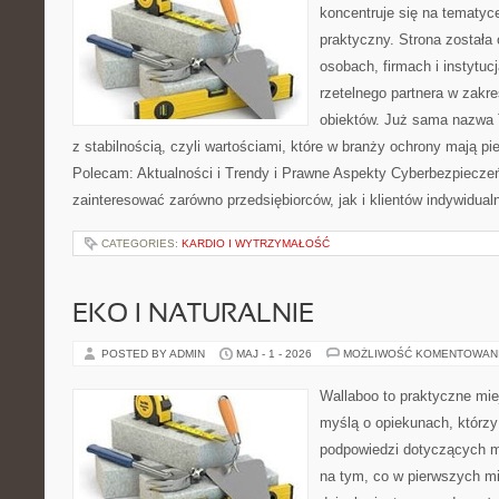
koncentruje się na tematy
praktyczny. Strona została
osobach, firmach i instytuc
rzetelnego partnera w zakr
obiektów. Już sama nazwa 
z stabilnością, czyli wartościami, które w branży ochrony mają p
Polecam: Aktualności i Trendy i Prawne Aspekty Cyberbezpieczeń
zainteresować zarówno przedsiębiorców, jak i klientów indywidual
CATEGORIES:
KARDIO I WYTRZYMAŁOŚĆ
EKO I NATURALNIE
POSTED BY ADMIN
MAJ - 1 - 2026
MOŻLIWOŚĆ KOMENTOWAN
Wallaboo to praktyczne mie
myślą o opiekunach, którzy
podpowiedzi dotyczących m
na tym, co w pierwszych mi