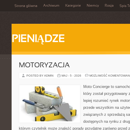
Archiwum
Kategorie
Niemcy
Rosja
Strona główna
Spis T
PIENIĄDZE
MOTORYZACJA
POSTED BY ADMIN
MAJ - 5 - 2026
MOŻLIWOŚĆ KOMENTOWAN
Moto Concierge to samocho
który został przygotowany
lepiej rozumieć rynek motor
przede wszystkim na użyte
związanych z sprzedażą s
dostępnych na rynku z drugi
którym czytelnik może znaleźć porady przydatne zarówno przed 