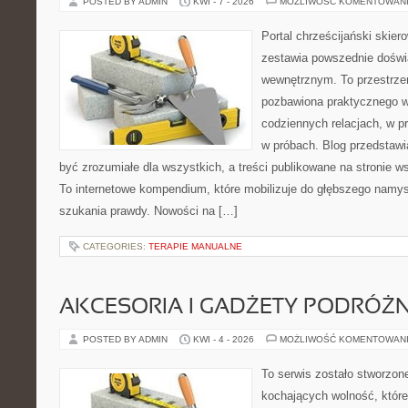
POSTED BY ADMIN
KWI - 7 - 2026
MOŻLIWOŚĆ KOMENTOWAN
Portal chrześcijański skiero
zestawia powszednie doświ
wewnętrznym. To przestrzeń
pozbawiona praktycznego w
codziennych relacjach, w pr
w próbach. Blog przedstawi
być zrozumiałe dla wszystkich, a treści publikowane na stronie ws
To internetowe kompendium, które mobilizuje do głębszego namy
szukania prawdy. Nowości na […]
CATEGORIES:
TERAPIE MANUALNE
AKCESORIA I GADŻETY PODRÓŻN
POSTED BY ADMIN
KWI - 4 - 2026
MOŻLIWOŚĆ KOMENTOWAN
To serwis zostało stworzon
kochających wolność, które 