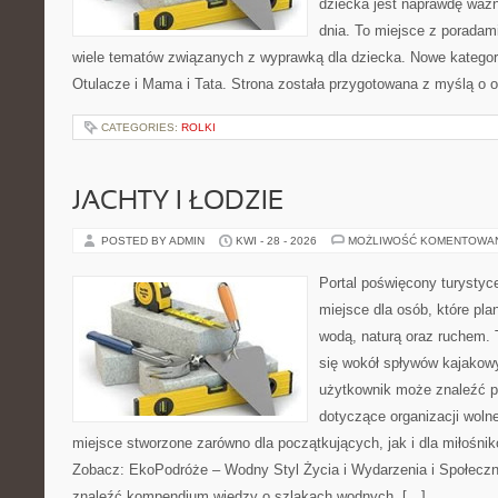
dziecka jest naprawdę ważn
dnia. To miejsce z porada
wiele tematów związanych z wyprawką dla dziecka. Nowe kategorie
Otulacze i Mama i Tata. Strona została przygotowana z myślą o 
CATEGORIES:
ROLKI
JACHTY I ŁODZIE
POSTED BY ADMIN
KWI - 28 - 2026
MOŻLIWOŚĆ KOMENTOWA
Portal poświęcony turystyc
miejsce dla osób, które pla
wodą, naturą oraz ruchem. 
się wokół spływów kajakow
użytkownik może znaleźć 
dotyczące organizacji woln
miejsce stworzone zarówno dla początkujących, jak i dla miłośn
Zobacz: EkoPodróże – Wodny Styl Życia i Wydarzenia i Społecz
znaleźć kompendium wiedzy o szlakach wodnych, […]