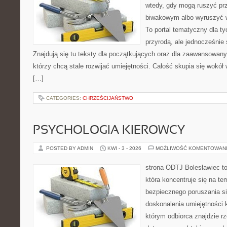
wtedy, gdy mogą ruszyć pr
biwakowym albo wyruszyć 
To portal tematyczny dla ty
przyrodą, ale jednocześnie
Znajdują się tu teksty dla początkujących oraz dla zaawansowan
którzy chcą stale rozwijać umiejętności. Całość skupia się wokół 
[…]
CATEGORIES:
CHRZEŚCIJAŃSTWO
PSYCHOLOGIA KIEROWCY
POSTED BY ADMIN
KWI - 3 - 2026
MOŻLIWOŚĆ KOMENTOWAN
strona ODTJ Bolesławiec t
która koncentruje się na te
bezpiecznego poruszania si
doskonalenia umiejętności 
którym odbiorca znajdzie r