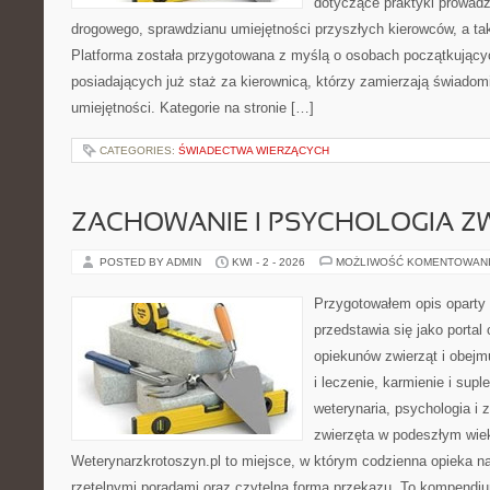
dotyczące praktyki prowadz
drogowego, sprawdzianu umiejętności przyszłych kierowców, a tak
Platforma została przygotowana z myślą o osobach początkujący
posiadających już staż za kierownicą, którzy zamierzają świadom
umiejętności. Kategorie na stronie […]
CATEGORIES:
ŚWIADECTWA WIERZĄCYCH
ZACHOWANIE I PSYCHOLOGIA Z
POSTED BY ADMIN
KWI - 2 - 2026
MOŻLIWOŚĆ KOMENTOWAN
Przygotowałem opis oparty 
przedstawia się jako portal
opiekunów zwierząt i obejm
i leczenie, karmienie i supl
weterynaria, psychologia i 
zwierzęta w podeszłym wie
Weterynarzkrotoszyn.pl to miejsce, w którym codzienna opieka na
rzetelnymi poradami oraz czytelną formą przekazu. To kompendiu