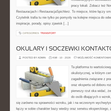
pracy lokali. Zobacz też No
Restauracjach i RestauracjaSpichlerz. To miejsce, które łączy sma
Czytelnik trafia tu nie tylko po pomysły na kolejne miejsca do odw
inspiracje, porady, opisy zjawisk […]
CATEGORIES:
TRANSPORT
OKULARY I SOCZEWKI KONTAK
POSTED BY ADMIN
KWI - 10 - 2026
MOŻLIWOŚĆ KOMENTOWA
Ta platforma to wartościow
okulistycznej, w którym cen
zagadnienia związane z pra
oraz eksperta od doboru ro
pierwszy rzut oka widać, że
do osób dbających o wzrok,
się zarówno na sprawności wzroku, jak i na wczesnym wychwytyw
łączy w sobie charakter bazy wiedzy oraz serwisu eksperckiego, a