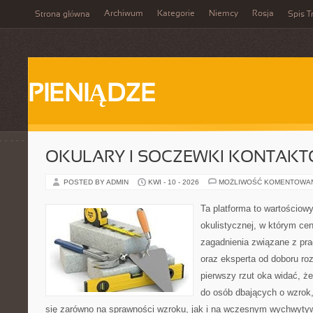
Archiwum
Kategorie
Niemcy
Rosja
Strona główna
Spis T
PIENIĄDZE
OKULARY I SOCZEWKI KONTAK
POSTED BY ADMIN
KWI - 10 - 2026
MOŻLIWOŚĆ KOMENTOWA
Ta platforma to wartościow
okulistycznej, w którym cen
zagadnienia związane z pra
oraz eksperta od doboru ro
pierwszy rzut oka widać, że
do osób dbających o wzrok,
się zarówno na sprawności wzroku, jak i na wczesnym wychwytyw