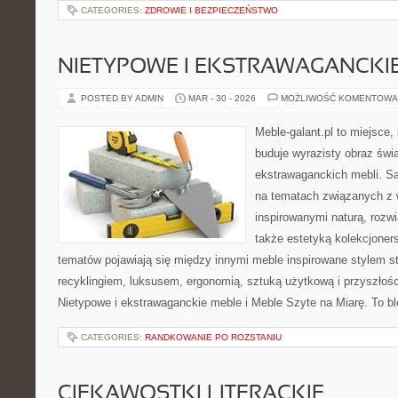
CATEGORIES:
ZDROWIE I BEZPIECZEŃSTWO
NIETYPOWE I EKSTRAWAGANCKI
POSTED BY ADMIN
MAR - 30 - 2026
MOŻLIWOŚĆ KOMENTOWA
Meble-galant.pl to miejsce,
buduje wyrazisty obraz świ
ekstrawaganckich mebli. Sa
na tematach związanych z 
inspirowanymi naturą, rozw
także estetyką kolekcjone
tematów pojawiają się między innymi meble inspirowane stylem s
recyklingiem, luksusem, ergonomią, sztuką użytkową i przyszłoś
Nietypowe i ekstrawaganckie meble i Meble Szyte na Miarę. To bl
CATEGORIES:
RANDKOWANIE PO ROZSTANIU
CIEKAWOSTKI LITERACKIE