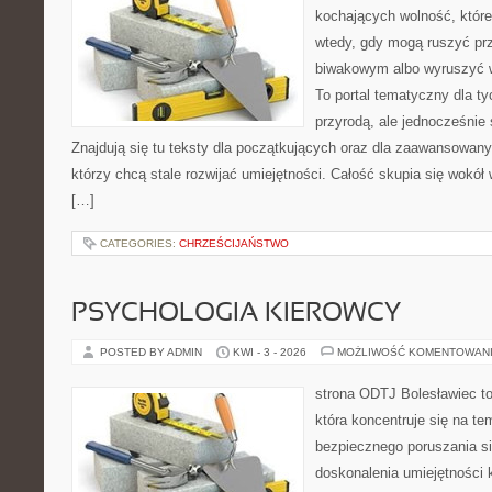
kochających wolność, które 
wtedy, gdy mogą ruszyć pr
biwakowym albo wyruszyć 
To portal tematyczny dla ty
przyrodą, ale jednocześnie
Znajdują się tu teksty dla początkujących oraz dla zaawansowan
którzy chcą stale rozwijać umiejętności. Całość skupia się wokół 
[…]
CATEGORIES:
CHRZEŚCIJAŃSTWO
PSYCHOLOGIA KIEROWCY
POSTED BY ADMIN
KWI - 3 - 2026
MOŻLIWOŚĆ KOMENTOWAN
strona ODTJ Bolesławiec t
która koncentruje się na te
bezpiecznego poruszania si
doskonalenia umiejętności 