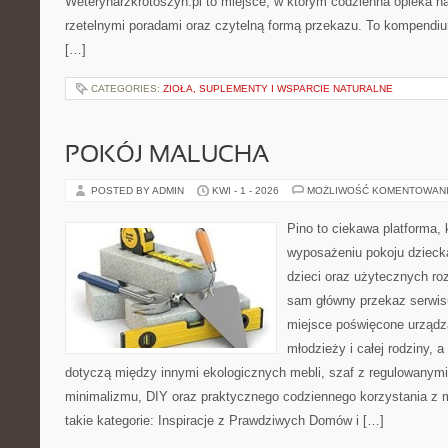
Weterynarzkrotoszyn.pl to miejsce, w którym codzienna opieka na
rzetelnymi poradami oraz czytelną formą przekazu. To kompendiu
[…]
CATEGORIES:
ZIOŁA, SUPLEMENTY I WSPARCIE NATURALNE
POKÓJ MALUCHA
POSTED BY ADMIN
KWI - 1 - 2026
MOŻLIWOŚĆ KOMENTOWAN
Pino to ciekawa platforma, 
wyposażeniu pokoju dziecka
dzieci oraz użytecznych r
sam główny przekaz serwisu
miejsce poświęcone urządza
młodzieży i całej rodziny, 
dotyczą między innymi ekologicznych mebli, szaf z regulowanymi
minimalizmu, DIY oraz praktycznego codziennego korzystania z me
takie kategorie: Inspiracje z Prawdziwych Domów i […]