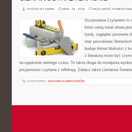
POSTED BY ADMIN
MAR - 29 - 2026
MOŻLIWOŚĆ KOMENTOWA
Oczarowana Czytaniem to m
które cenią świat słowa pis
tytuły, zaglądać ponownie 
oraz poszukiwać literackic
buduje klimat bliskości z k
z literaturą może być czym
na spędzenie wolnego czasu. To także droga do rozwijania wyobra
przyjemność czytania z refleksją. Zobacz także Literatura Świato
CATEGORIES:
HISTORIA KOMPUTERÓW