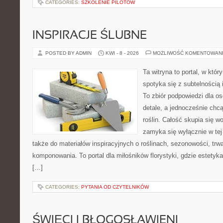
CATEGORIES:
SZKOLENIE PILOTÓW
INSPIRACJE ŚLUBNE
POSTED BY ADMIN
KWI - 8 - 2026
MOŻLIWOŚĆ KOMENTOWAN
Ta witryna to portal, w któ
spotyka się z subtelnością
To zbiór podpowiedzi dla os
detale, a jednocześnie chcą
roślin. Całość skupia się wo
zamyka się wyłącznie w tej
także do materiałów inspiracyjnych o roślinach, sezonowości, trw
komponowania. To portal dla miłośników florystyki, gdzie estetyk
[…]
CATEGORIES:
PYTANIA OD CZYTELNIKÓW
ŚWIĘCI I BŁOGOSŁAWIENI