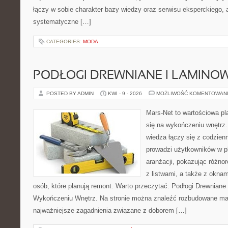
łączy w sobie charakter bazy wiedzy oraz serwisu eksperckiego, a
systematyczne […]
CATEGORIES:
MODA
PODŁOGI DREWNIANE I LAMINO
POSTED BY ADMIN
KWI - 9 - 2026
MOŻLIWOŚĆ KOMENTOWAN
Mars-Net to wartościowa pla
się na wykończeniu wnętrz.
wiedza łączy się z codzie
prowadzi użytkowników w p
aranżacji, pokazując różno
z listwami, a także z oknam
osób, które planują remont. Warto przeczytać: Podłogi Drewniane
Wykończeniu Wnętrz. Na stronie można znaleźć rozbudowane mater
najważniejsze zagadnienia związane z doborem […]