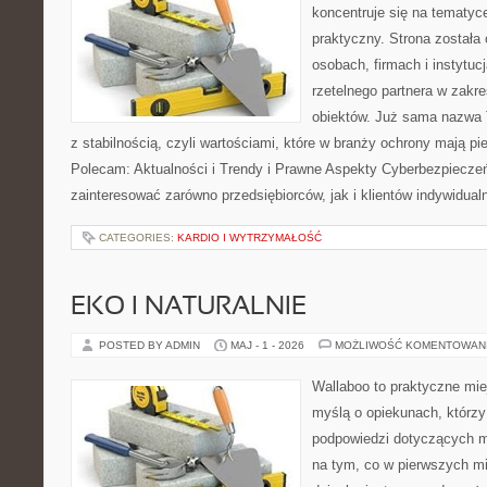
koncentruje się na tematy
praktyczny. Strona została
osobach, firmach i instytuc
rzetelnego partnera w zakr
obiektów. Już sama nazwa 
z stabilnością, czyli wartościami, które w branży ochrony mają p
Polecam: Aktualności i Trendy i Prawne Aspekty Cyberbezpieczeń
zainteresować zarówno przedsiębiorców, jak i klientów indywidual
CATEGORIES:
KARDIO I WYTRZYMAŁOŚĆ
EKO I NATURALNIE
POSTED BY ADMIN
MAJ - 1 - 2026
MOŻLIWOŚĆ KOMENTOWAN
Wallaboo to praktyczne mie
myślą o opiekunach, którzy
podpowiedzi dotyczących m
na tym, co w pierwszych mi