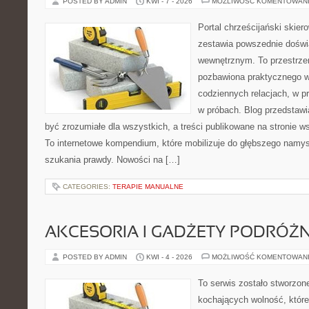
POSTED BY ADMIN
KWI - 7 - 2026
MOŻLIWOŚĆ KOMENTOWAN
Portal chrześcijański skiero
zestawia powszednie doświ
wewnętrznym. To przestrzeń
pozbawiona praktycznego w
codziennych relacjach, w pr
w próbach. Blog przedstawi
być zrozumiałe dla wszystkich, a treści publikowane na stronie ws
To internetowe kompendium, które mobilizuje do głębszego namy
szukania prawdy. Nowości na […]
CATEGORIES:
TERAPIE MANUALNE
AKCESORIA I GADŻETY PODRÓŻN
POSTED BY ADMIN
KWI - 4 - 2026
MOŻLIWOŚĆ KOMENTOWAN
To serwis zostało stworzon
kochających wolność, które 