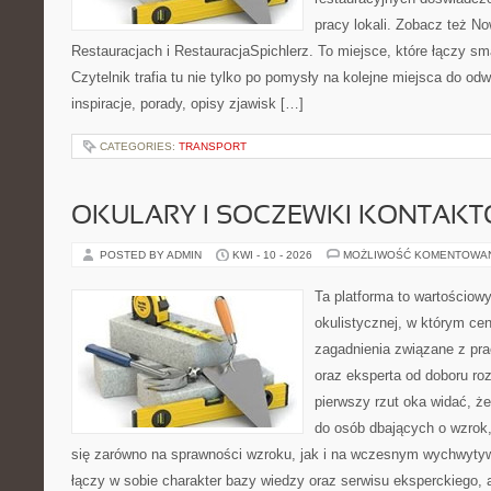
pracy lokali. Zobacz też No
Restauracjach i RestauracjaSpichlerz. To miejsce, które łączy sma
Czytelnik trafia tu nie tylko po pomysły na kolejne miejsca do odw
inspiracje, porady, opisy zjawisk […]
CATEGORIES:
TRANSPORT
OKULARY I SOCZEWKI KONTAK
POSTED BY ADMIN
KWI - 10 - 2026
MOŻLIWOŚĆ KOMENTOWA
Ta platforma to wartościow
okulistycznej, w którym cen
zagadnienia związane z pra
oraz eksperta od doboru ro
pierwszy rzut oka widać, że
do osób dbających o wzrok,
się zarówno na sprawności wzroku, jak i na wczesnym wychwytyw
łączy w sobie charakter bazy wiedzy oraz serwisu eksperckiego, a