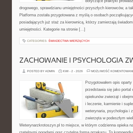
dotyczące praktyki prowadz
drogowego, sprawdzianu umiejętności przyszłych kierowców, a tak
Platforma została przygotowana z myślą o osobach początkujący
posiadających już staż za kierownicą, którzy zamierzają świadom
umiejętności. Kategorie na stronie […]
CATEGORIES:
ŚWIADECTWA WIERZĄCYCH
ZACHOWANIE I PSYCHOLOGIA Z
POSTED BY ADMIN
KWI - 2 - 2026
MOŻLIWOŚĆ KOMENTOWAN
Przygotowałem opis oparty 
przedstawia się jako portal
opiekunów zwierząt i obejm
i leczenie, karmienie i supl
weterynaria, psychologia i 
zwierzęta w podeszłym wie
Weterynarzkrotoszyn.pl to miejsce, w którym codzienna opieka na
rzetelnymi poradami oraz czytelną formą przekazu. To kompendiu