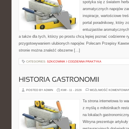
spotyka się z światem herba
aromatycznych napojów zam
inspiracje, wartościowe treś
portal poradnikowy, który z
entuzjastów aromatycznych n
a także dla tych, którzy po prostu chcą lepiej poznać codzienne r
przygotowywaniem ulubionych napojów. Polecam Przepisy Kawow
stronie można znaleźć obszerne […]
CATEGORIES:
SZKICOWNIK I CODZIENNA PRAKTYKA
HISTORIA GASTRONOMII
POSTED BY ADMIN
KWI - 11 - 2026
MOŻLIWOŚĆ KOMENTOWA
Ta strona internetowa to w
z myślą o miłośnikach resta
na lokalach gastronomiczny
Witryna prezentuje artykuły
restauracyjnych doświadcze