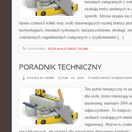
tematach związanych z mot
szukają treści podanych w 
sposób. Strona skupia się 
fanów czterech kółek oraz osób obserwujących rozwój branży jes
technologiach, trendach rynkowych, bezpieczeństwie, ekologii, t
codziennych zagadnieniach związanych z użytkowaniem […]
CATEGORIES:
PIZZA W KULTURZE I FILMIE
PORADNIK TECHNICZNY
POSTED BY ADMIN
KWI - 19 - 2026
MOŻLIWOŚĆ KOMENTOWA
Ten portal tematyczny to w
dla osób, które interesują s
basenową, wannami SPA or
odpoczynkiem. To miejsce 
osobach szukających wiedzy
regeneracji. Można tu znal
początkujących, ale również dla pasjonatów domowego komfortu. 