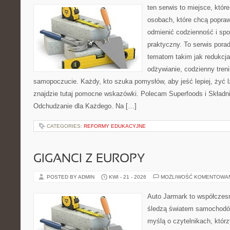
ten serwis to miejsce, któr
osobach, które chcą popra
odmienić codzienność i spo
praktyczny. To serwis por
tematom takim jak redukcj
odżywianie, codzienny treni
samopoczucie. Każdy, kto szuka pomysłów, aby jeść lepiej, żyć lż
znajdzie tutaj pomocne wskazówki. Polecam Superfoods i Składn
Odchudzanie dla Każdego. Na […]
CATEGORIES:
REFORMY EDUKACYJNE
GIGANCI Z EUROPY
POSTED BY ADMIN
KWI - 21 - 2026
MOŻLIWOŚĆ KOMENTOWA
Auto Jarmark to współczesn
śledzą światem samochodów
myślą o czytelnikach, któr