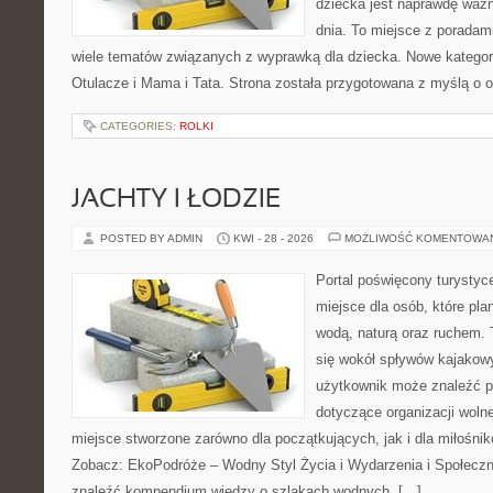
dziecka jest naprawdę ważn
dnia. To miejsce z porada
wiele tematów związanych z wyprawką dla dziecka. Nowe kategorie
Otulacze i Mama i Tata. Strona została przygotowana z myślą o 
CATEGORIES:
ROLKI
JACHTY I ŁODZIE
POSTED BY ADMIN
KWI - 28 - 2026
MOŻLIWOŚĆ KOMENTOWA
Portal poświęcony turystyc
miejsce dla osób, które pla
wodą, naturą oraz ruchem. 
się wokół spływów kajakow
użytkownik może znaleźć 
dotyczące organizacji woln
miejsce stworzone zarówno dla początkujących, jak i dla miłośn
Zobacz: EkoPodróże – Wodny Styl Życia i Wydarzenia i Społecz
znaleźć kompendium wiedzy o szlakach wodnych, […]