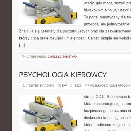
wtedy, gdy mogą ruszyć pr
biwakowym albo wyruszyć 
To portal tematyczny dla ty
przyrodą, ale jednocześnie
Znajdują się tu teksty dla początkujących oraz dla zaawansowan
którzy chcą stale rozwijać umiejętności. Całość skupia się wokół 
[…]
CATEGORIES:
CHRZEŚCIJAŃSTWO
PSYCHOLOGIA KIEROWCY
POSTED BY ADMIN
KWI - 3 - 2026
MOŻLIWOŚĆ KOMENTOWAN
strona ODTJ Bolesławiec t
która koncentruje się na te
bezpiecznego poruszania si
doskonalenia umiejętności 
którym odbiorca znajdzie r