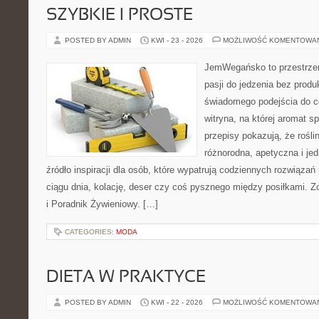
SZYBKIE I PROSTE
POSTED BY ADMIN
KWI - 23 - 2026
MOŻLIWOŚĆ KOMENTOWA
JemWegańsko to przestrzeń
pasji do jedzenia bez prod
świadomego podejścia do c
witryna, na której aromat s
przepisy pokazują, że rośl
różnorodna, apetyczna i je
źródło inspiracji dla osób, które wypatrują codziennych rozwiązań
ciągu dnia, kolację, deser czy coś pysznego między posiłkami. 
i Poradnik Żywieniowy. […]
CATEGORIES:
MODA
DIETA W PRAKTYCE
POSTED BY ADMIN
KWI - 22 - 2026
MOŻLIWOŚĆ KOMENTOWA