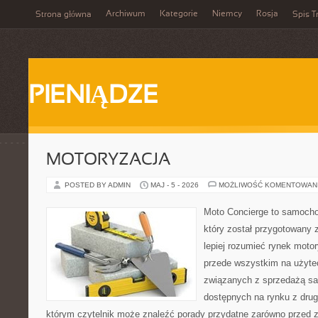
Archiwum
Kategorie
Niemcy
Rosja
Strona główna
Spis T
PIENIĄDZE
MOTORYZACJA
POSTED BY ADMIN
MAJ - 5 - 2026
MOŻLIWOŚĆ KOMENTOWAN
Moto Concierge to samocho
który został przygotowany
lepiej rozumieć rynek motor
przede wszystkim na użyte
związanych z sprzedażą s
dostępnych na rynku z drugi
którym czytelnik może znaleźć porady przydatne zarówno przed 