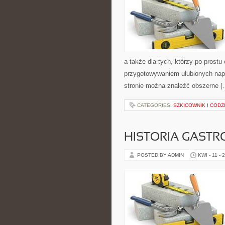
a także dla tych, którzy po prostu
przygotowywaniem ulubionych nap
stronie można znaleźć obszerne [
CATEGORIES:
SZKICOWNIK I COD
HISTORIA GASTR
POSTED BY ADMIN
KWI - 11 - 