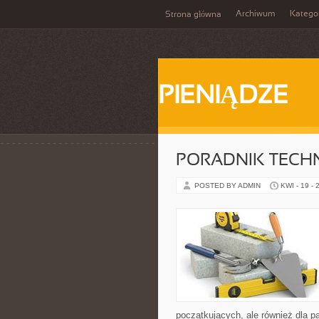
Archiwum
Katego
Strona główna
PIENIĄDZE
PORADNIK TECH
POSTED BY ADMIN
KWI - 19 - 
początkujących, ale również dla 