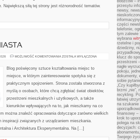
bodźców – i
przesytu inf
. Największą siłą tej strony jest różnorodność tematów.
newsy, newsl
nieskończona
informacyjny
części news
telefonie, og
tym zalewie 
wybrana
wit
rzetelne i po
MIASTA
dziedziny, n
przypadkowyc
URBANISTYKA
2026
MOŻLIWOŚĆ KOMENTOWANIA
ZOSTAŁA WYŁĄCZONA
klucz do spo
I
przestrzeni 
MIASTA
nagłe wyrzuc
Blog poświęcony sztuce kształtowania miejsc to
pokoju, jedne
miejsce, w którym zainteresowanie spotyka się z
dokumenty, e
sobie pytani
praktycznym spojrzeniem. Strona została stworzona z
„Czy kupiłby
brzmi „nie”,
myślą o osobach, które chcą zgłębiać świat obiektów,
recykling. P
przestrzeni mieszkalnych i użytkowych, a także
łatwiej utrz
na szukanie 
kierunków wpływających na to, jak mieszkamy na co
uporządkowan
órym można znaleźć opracowania dotyczące zarówno wielkich
finansowy – 
krok to upor
ch inspiracji związanych z urządzaniem mieszkania.
polega na s
decyzjach: 
talna i Architektura Eksperymentalna. Na […]
abonamentu, 
Twojego życi