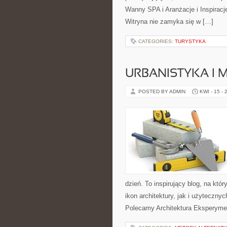
Wanny SPA i Aranżacje i Inspiracje
Witryna nie zamyka się w […]
CATEGORIES:
TURYSTYKA
URBANISTYKA I 
POSTED BY ADMIN
KWI - 15 - 
dzień. To inspirujący blog, na kt
ikon architektury, jak i użyteczny
Polecamy Architektura Eksperymen