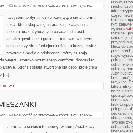
newsy, newsl
ERGONOMIA
nieskończona
2026
MOŻLIWOŚĆ KOMENTOWANIA
ZOSTAŁA WYŁĄCZONA
I
informacyjny
KOMFORT
części news
Italsystem to dynamicznie rozwijająca się platforma
telefonie, og
tym zalewie 
treści, która skupia się na aranżacji związanej z
wybrana
wit
meblami oraz użytecznych poradach dla osób
rzetelne i po
dziedziny, n
urządzających dom i gabinet. To serwis, w którym
przypadkowyc
design łączy się z funkcjonalnością, a każdy artykuł
klucz do spo
przestrzeni 
powstaje z myślą o odbiorcach, którzy szukają
nagłe wyrzuc
pokoju, jedne
a wnętrz i szeroko rozumianego komfortu. Nowości to
dokumenty, e
arstwie. Strona została stworzona dla osób, które chcą
sobie pytani
„Czy kupiłby
ie […]
brzmi „nie”,
recykling. P
CZEŃSTWO
łatwiej utrz
na szukanie 
uporządkowan
finansowy – 
 MIESZANKI
krok to upor
polega na s
decyzjach: 
RECENZJE
2026
MOŻLIWOŚĆ KOMENTOWANIA
ZOSTAŁA WYŁĄCZONA
abonamentu, 
KAW
I
Twojego życi
MIESZANKI
ta strona to serwis internetowy, w której świat kawy
dobra karta 
finansowa z