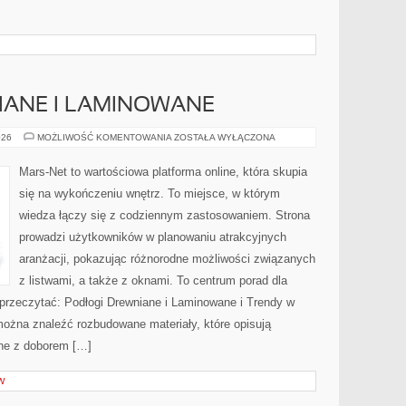
IANE I LAMINOWANE
PODŁOGI
026
MOŻLIWOŚĆ KOMENTOWANIA
ZOSTAŁA WYŁĄCZONA
DREWNIANE
I
LAMINOWANE
Mars-Net to wartościowa platforma online, która skupia
się na wykończeniu wnętrz. To miejsce, w którym
wiedza łączy się z codziennym zastosowaniem. Strona
prowadzi użytkowników w planowaniu atrakcyjnych
aranżacji, pokazując różnorodne możliwości związanych
z listwami, a także z oknami. To centrum porad dla
 przeczytać: Podłogi Drewniane i Laminowane i Trendy w
ożna znaleźć rozbudowane materiały, które opisują
ane z doborem […]
W