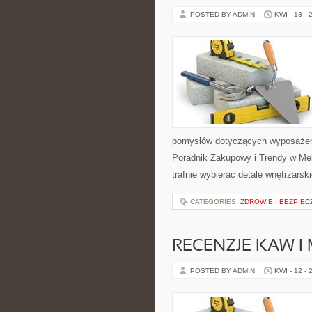
POSTED BY ADMIN
KWI - 13 - 
pomysłów dotyczących wyposażeni
Poradnik Zakupowy i Trendy w Mebl
trafnie wybierać detale wnętrzarsk
CATEGORIES:
ZDROWIE I BEZPIE
RECENZJE KAW I
POSTED BY ADMIN
KWI - 12 - 