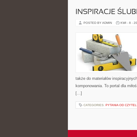
INSPIRACJE ŚLU
POSTED BY ADMIN
KWI - 8 - 2
także do materiałów inspiracyjnyc
komponowania. To portal dla miłoś
[…]
CATEGORIES:
PYTANIA OD CZYTE