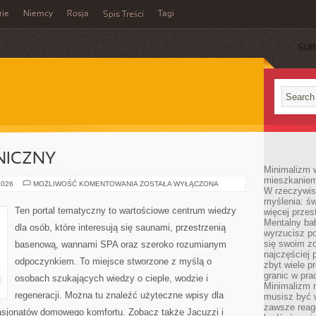
rie
Niemcy
Rosja
Tagi
Spis Treści
SUB
NICZNY
Minimalizm 
mieszkaniem 
PORADNIK
2026
MOŻLIWOŚĆ KOMENTOWANIA
ZOSTAŁA WYŁĄCZONA
W rzeczywis
TECHNICZNY
myślenia: ś
Ten portal tematyczny to wartościowe centrum wiedzy
więcej przes
Mentalny ba
dla osób, które interesują się saunami, przestrzenią
wyrzucisz po
się swoim z
basenową, wannami SPA oraz szeroko rozumianym
najczęściej 
odpoczynkiem. To miejsce stworzone z myślą o
zbyt wiele p
granic w pra
osobach szukających wiedzy o cieple, wodzie i
Minimalizm 
regeneracji. Można tu znaleźć użyteczne wpisy dla
musisz być 
zawsze reago
pasjonatów domowego komfortu. Zobacz także Jacuzzi i