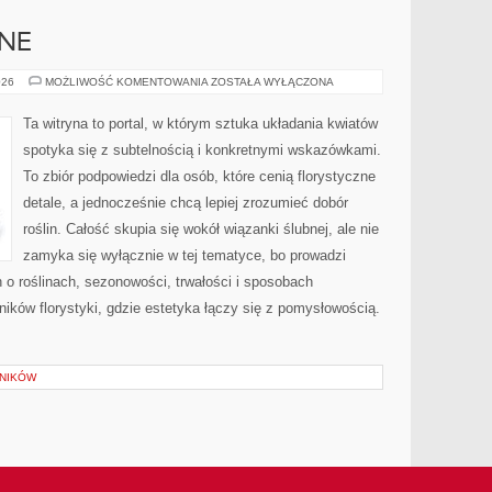
BNE
INSPIRACJE
026
MOŻLIWOŚĆ KOMENTOWANIA
ZOSTAŁA WYŁĄCZONA
ŚLUBNE
Ta witryna to portal, w którym sztuka układania kwiatów
spotyka się z subtelnością i konkretnymi wskazówkami.
To zbiór podpowiedzi dla osób, które cenią florystyczne
detale, a jednocześnie chcą lepiej zrozumieć dobór
roślin. Całość skupia się wokół wiązanki ślubnej, ale nie
zamyka się wyłącznie w tej tematyce, bo prowadzi
h o roślinach, sezonowości, trwałości i sposobach
ników florystyki, gdzie estetyka łączy się z pomysłowością.
LNIKÓW