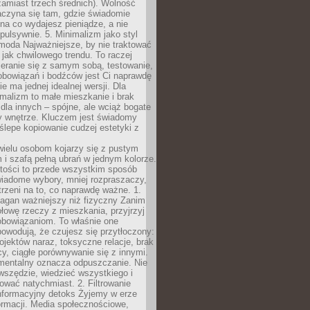
zamiast trzech średnich). Wolność
aczyna się tam, gdzie świadomie
na co wydajesz pieniądze, a nie
pulsywnie. 5. Minimalizm jako styl
 moda Najważniejsze, by nie traktować
jak chwilowego trendu. To raczej
eranie się z samym sobą, testowanie,
zobowiązań i bodźców jest Ci naprawdę
e ma jednej idealnej wersji. Dla
malizm to małe mieszkanie i brak
la innych – spójne, ale wciąż bogate
y wnętrze. Kluczem jest świadomy
 ślepe kopiowanie cudzej estetyki z
wielu osobom kojarzy się z pustym
i szafą pełną ubrań w jednym kolorze.
tości to przede wszystkim sposób
wiadome wybory, mniej rozpraszaczy,
trzeni na to, co naprawdę ważne. 1.
łagan ważniejszy niż fizyczny Zanim
łowę rzeczy z mieszkania, przyjrzyj
obowiązaniom. To właśnie one
powodują, że czujesz się przytłoczony:
rojektów naraz, toksyczne relacje, brak
cy, ciągłe porównywanie się z innymi.
mentalny oznacza odpuszczanie. Nie
wszędzie, wiedzieć wszystkiego i
wać natychmiast. 2. Filtrowanie
nformacyjny detoks Żyjemy w erze
ormacji. Media społecznościowe,