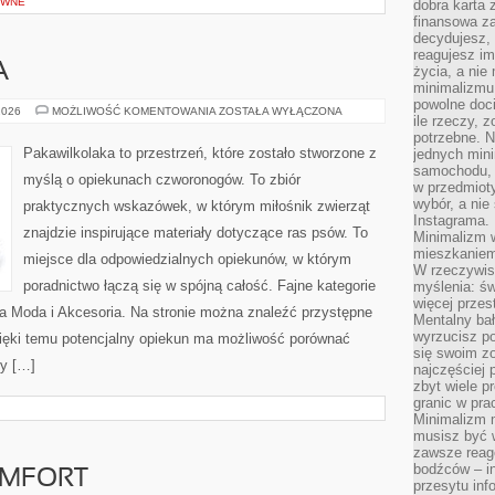
YWNE
dobra karta 
finansowa z
decydujesz, 
reagujesz im
A
życia, a nie
minimalizmu 
powolne doci
PAKAWILKOLAKA
2026
MOŻLIWOŚĆ KOMENTOWANIA
ZOSTAŁA WYŁĄCZONA
ile rzeczy, 
potrzebne. Ni
Pakawilkolaka to przestrzeń, które zostało stworzone z
jednych mini
samochodu, d
myślą o opiekunach czworonogów. To zbiór
w przedmiot
wybór, a nie
praktycznych wskazówek, w którym miłośnik zwierząt
Instagrama.
znajdzie inspirujące materiały dotyczące ras psów. To
Minimalizm 
mieszkaniem 
miejsce dla odpowiedzialnych opiekunów, w którym
W rzeczywis
poradnictwo łączą się w spójną całość. Fajne kategorie
myślenia: ś
więcej przes
ia Moda i Akcesoria. Na stronie można znaleźć przystępne
Mentalny ba
wyrzucisz po
Dzięki temu potencjalny opiekun ma możliwość porównać
się swoim z
y […]
najczęściej 
zbyt wiele p
granic w pra
Minimalizm 
musisz być 
zawsze reago
bodźców – i
OMFORT
przesytu inf