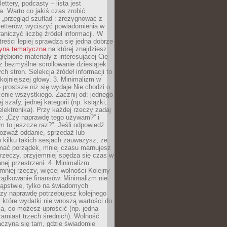
ettery, podcasty – lista jest
. Warto co jakiś czas zrobić
 „przegląd szuflad”: zrezygnować z
letterów, wyciszyć powiadomienia w
raniczyć liczbę źródeł informacji. W
treści lepiej sprawdza się jedna dobrze
ryna tematyczna
na której znajdziesz
głębione materiały z interesującej Cię
iż bezmyślne scrollowanie dziesiątek
h stron. Selekcja źródeł informacji to
kojniejszej głowy. 3. Minimalizm w
– prostsze niż się wydaje Nie chodzi o
enie wszystkiego. Zacznij od: jednego
j szafy, jednej kategorii (np. książki,
lektronika). Przy każdej rzeczy zadaj
e: „Czy naprawdę tego używam?” i
m to jeszcze raz?”. Jeśli odpowiedź
 rozważ oddanie, sprzedaż lub
o kilku takich sesjach zauważysz, że:
ymać porządek, mniej czasu marnujesz
rzeczy, przyjemniej spędza się czas w
ej przestrzeni. 4. Minimalizm
mniej rzeczy, więcej wolności Kolejny
ządkowanie finansów. Minimalizm nie
kąpstwie, tylko na świadomych
czy naprawdę potrzebujesz kolejnego
które wydatki nie wnoszą wartości do
a, co możesz uprościć (np. jedna
zamiast trzech średnich). Wolność
aczyna się tam, gdzie świadomie