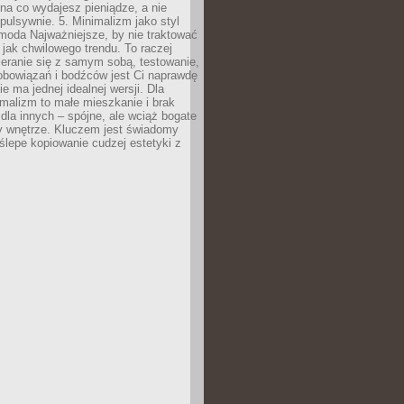
na co wydajesz pieniądze, a nie
pulsywnie. 5. Minimalizm jako styl
 moda Najważniejsze, by nie traktować
jak chwilowego trendu. To raczej
eranie się z samym sobą, testowanie,
zobowiązań i bodźców jest Ci naprawdę
e ma jednej idealnej wersji. Dla
malizm to małe mieszkanie i brak
la innych – spójne, ale wciąż bogate
y wnętrze. Kluczem jest świadomy
 ślepe kopiowanie cudzej estetyki z