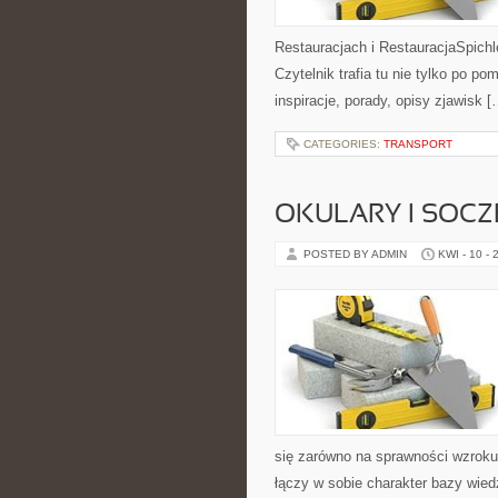
Restauracjach i RestauracjaSpichle
Czytelnik trafia tu nie tylko po p
inspiracje, porady, opisy zjawisk [
CATEGORIES:
TRANSPORT
OKULARY I SOC
POSTED BY ADMIN
KWI - 10 - 
się zarówno na sprawności wzroku
łączy w sobie charakter bazy wied