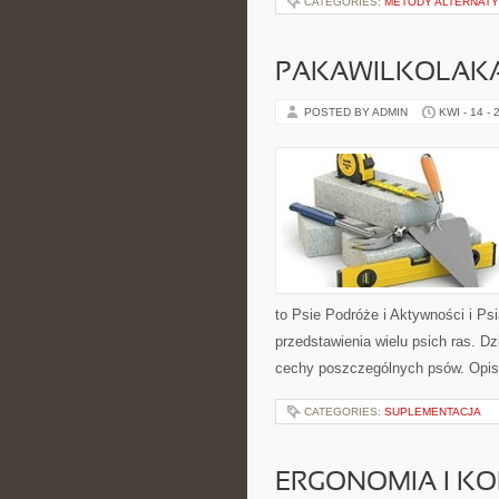
CATEGORIES:
METODY ALTERNAT
PAKAWILKOLAK
POSTED BY ADMIN
KWI - 14 - 
to Psie Podróże i Aktywności i Ps
przedstawienia wielu psich ras. 
cechy poszczególnych psów. Opis
CATEGORIES:
SUPLEMENTACJA
ERGONOMIA I K