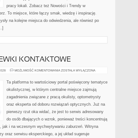
pracy lokali. Zobacz też Nowości i Trendy w
rz. To miejsce, które łączy smak, wiedzę i inspirację.
omysły na kolejne miejsca do odwiedzenia, ale również po
…]
ZEWKI KONTAKTOWE
OKULARY
2026
MOŻLIWOŚĆ KOMENTOWANIA
ZOSTAŁA WYŁĄCZONA
I
SOCZEWKI
KONTAKTOWE
Ta platforma to wartościowy portal poświęcony tematyce
okulistycznej, w którym centralne miejsce zajmują
zagadnienia związane z pracą okulisty, optometrysty
oraz eksperta od doboru rozwiązań optycznych. Już na
pierwszy rzut oka widać, że jest to serwis adresowany
do osób dbających o wzrok, ponieważ treści koncentrują
, jak i na wczesnym wychwytywaniu zaburzeń. Witryna
zy oraz serwisu eksperckiego, a jej układ sugeruje