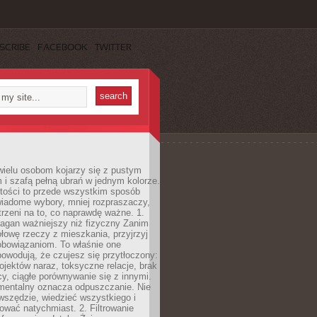
SCRIBE
FACEBOOK
TWITTER
wielu osobom kojarzy się z pustym
i szafą pełną ubrań w jednym kolorze.
tości to przede wszystkim sposób
wiadome wybory, mniej rozpraszaczy,
trzeni na to, co naprawdę ważne. 1.
łagan ważniejszy niż fizyczny Zanim
łowę rzeczy z mieszkania, przyjrzyj
obowiązaniom. To właśnie one
powodują, że czujesz się przytłoczony:
rojektów naraz, toksyczne relacje, brak
cy, ciągłe porównywanie się z innymi.
mentalny oznacza odpuszczanie. Nie
wszędzie, wiedzieć wszystkiego i
wać natychmiast. 2. Filtrowanie