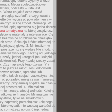
nformacyjny detoks Żyjemy w erze
ormacji. Media społecznościowe,
ettery, podcasty – lista jest
. Warto co jakiś czas zrobić
 „przegląd szuflad”: zrezygnować z
letterów, wyciszyć powiadomienia w
raniczyć liczbę źródeł informacji. W
treści lepiej sprawdza się jedna dobrze
ryna tematyczna
na której znajdziesz
głębione materiały z interesującej Cię
iż bezmyślne scrollowanie dziesiątek
h stron. Selekcja źródeł informacji to
kojniejszej głowy. 3. Minimalizm w
– prostsze niż się wydaje Nie chodzi o
enie wszystkiego. Zacznij od: jednego
j szafy, jednej kategorii (np. książki,
lektronika). Przy każdej rzeczy zadaj
e: „Czy naprawdę tego używam?” i
m to jeszcze raz?”. Jeśli odpowiedź
 rozważ oddanie, sprzedaż lub
o kilku takich sesjach zauważysz, że:
ymać porządek, mniej czasu marnujesz
rzeczy, przyjemniej spędza się czas w
ej przestrzeni. 4. Minimalizm
mniej rzeczy, więcej wolności Kolejny
ządkowanie finansów. Minimalizm nie
kąpstwie, tylko na świadomych
czy naprawdę potrzebujesz kolejnego
które wydatki nie wnoszą wartości do
a, co możesz uprościć (np. jedna