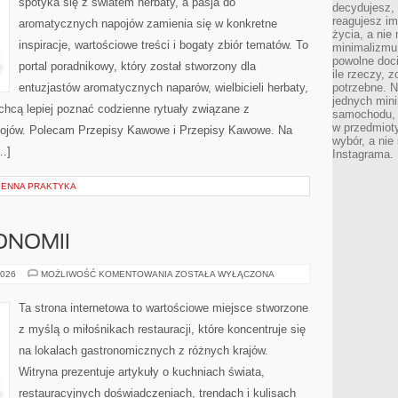
spotyka się z światem herbaty, a pasja do
decydujesz, 
reagujesz im
aromatycznych napojów zamienia się w konkretne
życia, a nie
inspiracje, wartościowe treści i bogaty zbiór tematów. To
minimalizmu 
powolne doci
portal poradnikowy, który został stworzony dla
ile rzeczy, 
entuzjastów aromatycznych naparów, wielbicieli herbaty,
potrzebne. Ni
jednych mini
 chcą lepiej poznać codzienne rytuały związane z
samochodu, d
w przedmiot
ojów. Polecam Przepisy Kawowe i Przepisy Kawowe. Na
wybór, a nie
…]
Instagrama.
ZIENNA PRAKTYKA
ONOMII
HISTORIA
2026
MOŻLIWOŚĆ KOMENTOWANIA
ZOSTAŁA WYŁĄCZONA
GASTRONOMII
Ta strona internetowa to wartościowe miejsce stworzone
z myślą o miłośnikach restauracji, które koncentruje się
na lokalach gastronomicznych z różnych krajów.
Witryna prezentuje artykuły o kuchniach świata,
restauracyjnych doświadczeniach, trendach i kulisach