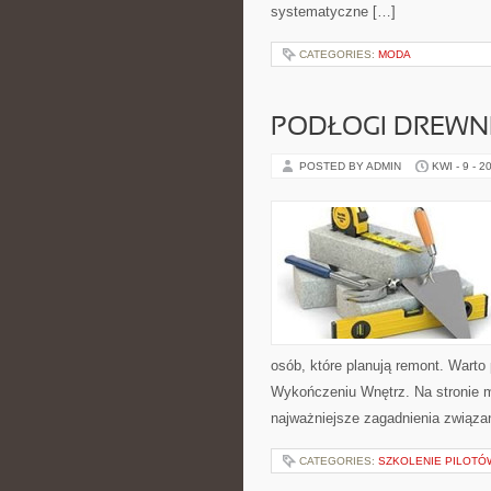
systematyczne […]
CATEGORIES:
MODA
PODŁOGI DREWN
POSTED BY ADMIN
KWI - 9 - 2
osób, które planują remont. Warto
Wykończeniu Wnętrz. Na stronie m
najważniejsze zagadnienia związ
CATEGORIES:
SZKOLENIE PILOTÓ