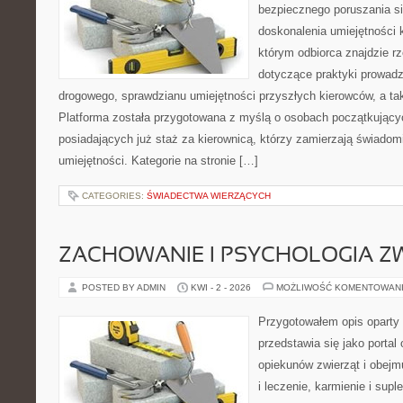
bezpiecznego poruszania si
doskonalenia umiejętności 
którym odbiorca znajdzie r
dotyczące praktyki prowadz
drogowego, sprawdzianu umiejętności przyszłych kierowców, a tak
Platforma została przygotowana z myślą o osobach początkujący
posiadających już staż za kierownicą, którzy zamierzają świadom
umiejętności. Kategorie na stronie […]
CATEGORIES:
ŚWIADECTWA WIERZĄCYCH
ZACHOWANIE I PSYCHOLOGIA Z
POSTED BY ADMIN
KWI - 2 - 2026
MOŻLIWOŚĆ KOMENTOWAN
Przygotowałem opis oparty 
przedstawia się jako portal
opiekunów zwierząt i obejm
i leczenie, karmienie i supl