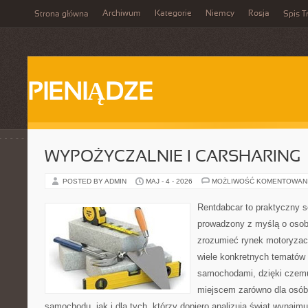
Archiwum
Kategorie
Niemcy
Rosja
Strona główna
Spis T
PIENIĄDZE
WYPOŻYCZALNIE I CARSHARING
POSTED BY ADMIN
MAJ - 4 - 2026
MOŻLIWOŚĆ KOMENTOWAN
Rentdabcar to praktyczny s
prowadzony z myślą o osoba
zrozumieć rynek motoryzacy
wiele konkretnych tematów
samochodami, dzięki cze
miejscem zarówno dla osób
samochodu, jak i dla tych, którzy dopiero analizują świat wynaj