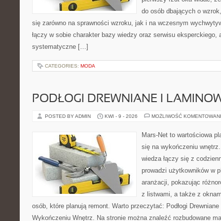
do osób dbających o wzrok,
się zarówno na sprawności wzroku, jak i na wczesnym wychwytyw
łączy w sobie charakter bazy wiedzy oraz serwisu eksperckiego, a
systematyczne […]
CATEGORIES:
MODA
PODŁOGI DREWNIANE I LAMINO
POSTED BY ADMIN
KWI - 9 - 2026
MOŻLIWOŚĆ KOMENTOWAN
Mars-Net to wartościowa pla
się na wykończeniu wnętrz.
wiedza łączy się z codzie
prowadzi użytkowników w p
aranżacji, pokazując różno
z listwami, a także z oknam
osób, które planują remont. Warto przeczytać: Podłogi Drewniane
Wykończeniu Wnętrz. Na stronie można znaleźć rozbudowane mater