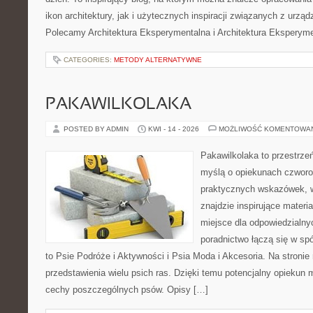
ikon architektury, jak i użytecznych inspiracji związanych z urz
Polecamy Architektura Eksperymentalna i Architektura Eksperym
CATEGORIES:
METODY ALTERNATYWNE
PAKAWILKOLAKA
POSTED BY ADMIN
KWI - 14 - 2026
MOŻLIWOŚĆ KOMENTOWA
Pakawilkolaka to przestrzeń
myślą o opiekunach czworo
praktycznych wskazówek, w
znajdzie inspirujące materi
miejsce dla odpowiedzialny
poradnictwo łączą się w spó
to Psie Podróże i Aktywności i Psia Moda i Akcesoria. Na stroni
przedstawienia wielu psich ras. Dzięki temu potencjalny opieku
cechy poszczególnych psów. Opisy […]