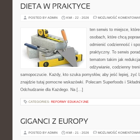
DIETA W PRAKTYCE
POSTED BY ADMIN
KWI - 22 - 2026
MOŻLIWOŚĆ KOMENTOWA
ten serwis to miejsce, któr
osobach, które chcą popra
odmienić codzienność i spo
praktyczny. To serwis por
tematom takim jak redukcj
odżywianie, codzienny treni
samopoczucie. Każdy, kto szuka pomysłów, aby jeść lepiej, żyć lż
znajdzie tutaj pomocne wskazówki. Polecam Superfoods i Składn
Odchudzanie dla Każdego. Na […]
CATEGORIES:
REFORMY EDUKACYJNE
GIGANCI Z EUROPY
POSTED BY ADMIN
KWI - 21 - 2026
MOŻLIWOŚĆ KOMENTOWA