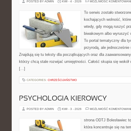
POSTED BY ADMIN
KWI - 4 - 2026
MOŻLIWOŚĆ KOMENTOWAN
To serwis zostało stworzon
kochających wolność, które 
wtedy, gdy mogą ruszyć pr
biwakowym albo wyruszyć 
To portal tematyczny dla ty
przyrodą, ale jednocześnie
Znajdują się tu teksty dla początkujących oraz dla zaawansowan
którzy chcą stale rozwijać umiejętności. Całość skupia się wokół 
[…]
CATEGORIES:
CHRZEŚCIJAŃSTWO
PSYCHOLOGIA KIEROWCY
POSTED BY ADMIN
KWI - 3 - 2026
MOŻLIWOŚĆ KOMENTOWAN
strona ODTJ Bolesławiec t
która koncentruje się na te