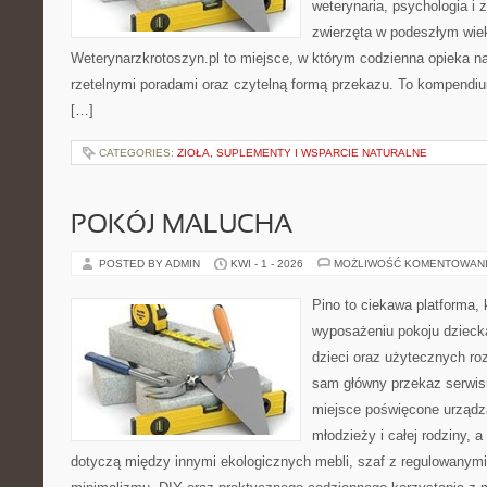
weterynaria, psychologia i 
zwierzęta w podeszłym wie
Weterynarzkrotoszyn.pl to miejsce, w którym codzienna opieka na
rzetelnymi poradami oraz czytelną formą przekazu. To kompendiu
[…]
CATEGORIES:
ZIOŁA, SUPLEMENTY I WSPARCIE NATURALNE
POKÓJ MALUCHA
POSTED BY ADMIN
KWI - 1 - 2026
MOŻLIWOŚĆ KOMENTOWAN
Pino to ciekawa platforma, 
wyposażeniu pokoju dziecka
dzieci oraz użytecznych r
sam główny przekaz serwisu
miejsce poświęcone urządza
młodzieży i całej rodziny, 
dotyczą między innymi ekologicznych mebli, szaf z regulowanymi