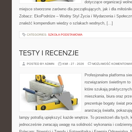
dotyczące organizacji woln
miejsce stworzone zarówno dla początkujących, jak i dla miłośn
Zobacz: EkoPodróże – Wodny Styl Życia i Wydarzenia i Społecz
znaleźć kompendium wiedzy o szlakach wodnych, […]
CATEGORIES:
SZKOŁA PODSTAWOWA
TESTY I RECENZJE
POSTED BY ADMIN
KWI - 27 - 2026
MOŻLIWOŚĆ KOMENTOWA
Profesjonalna platforma si
rozwiązaniom świetlnym to 
które szukają praktycznych 
mieszkania, biura oraz prz
prezentuje bogaty świat pr
aranżacją światła, pokazuj
lampy potrafią upiększyć każde wnętrze. To przestrzeń dla tych, k
jednocześnie zwracają uwagę na solidność wykonania i codzienny
Polecam: Nowości i Trendy i Fotowoltaika i Energia Odnawialna. 