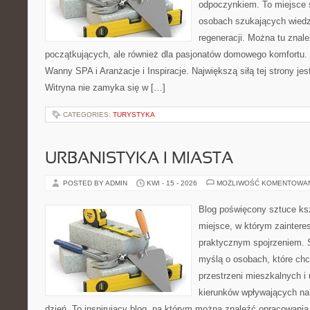
odpoczynkiem. To miejsce 
osobach szukających wiedzy
regeneracji. Można tu znal
początkujących, ale również dla pasjonatów domowego komfortu. 
Wanny SPA i Aranżacje i Inspiracje. Największą siłą tej strony je
Witryna nie zamyka się w […]
CATEGORIES:
TURYSTYKA
URBANISTYKA I MIASTA
POSTED BY ADMIN
KWI - 15 - 2026
MOŻLIWOŚĆ KOMENTOWA
Blog poświęcony sztuce ksz
miejsce, w którym zaintere
praktycznym spojrzeniem. S
myślą o osobach, które chc
przestrzeni mieszkalnych i
kierunków wpływających na
dzień. To inspirujący blog, na którym można znaleźć opracowania