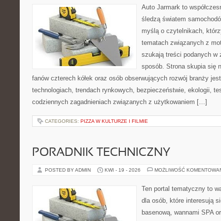
Auto Jarmark to współczesn
śledzą światem samochodów
myślą o czytelnikach, któr
tematach związanych z mot
szukają treści podanych w 
sposób. Strona skupia się 
fanów czterech kółek oraz osób obserwujących rozwój branży jes
technologiach, trendach rynkowych, bezpieczeństwie, ekologii, t
codziennych zagadnieniach związanych z użytkowaniem […]
CATEGORIES:
PIZZA W KULTURZE I FILMIE
PORADNIK TECHNICZNY
POSTED BY ADMIN
KWI - 19 - 2026
MOŻLIWOŚĆ KOMENTOWA
Ten portal tematyczny to w
dla osób, które interesują s
basenową, wannami SPA or