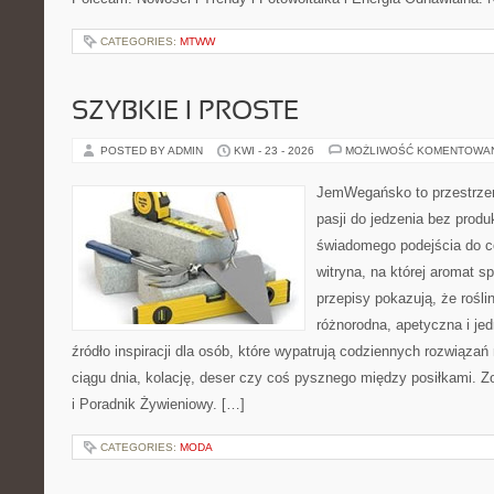
CATEGORIES:
MTWW
SZYBKIE I PROSTE
POSTED BY ADMIN
KWI - 23 - 2026
MOŻLIWOŚĆ KOMENTOWA
JemWegańsko to przestrzeń
pasji do jedzenia bez prod
świadomego podejścia do c
witryna, na której aromat s
przepisy pokazują, że rośl
różnorodna, apetyczna i je
źródło inspiracji dla osób, które wypatrują codziennych rozwiązań
ciągu dnia, kolację, deser czy coś pysznego między posiłkami. 
i Poradnik Żywieniowy. […]
CATEGORIES:
MODA