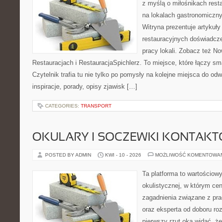
z myślą o miłośnikach resta
na lokalach gastronomiczny
Witryna prezentuje artykuły
restauracyjnych doświadcze
pracy lokali. Zobacz też No
Restauracjach i RestauracjaSpichlerz. To miejsce, które łączy sma
Czytelnik trafia tu nie tylko po pomysły na kolejne miejsca do odw
inspiracje, porady, opisy zjawisk […]
CATEGORIES:
TRANSPORT
OKULARY I SOCZEWKI KONTAK
POSTED BY ADMIN
KWI - 10 - 2026
MOŻLIWOŚĆ KOMENTOWA
Ta platforma to wartościow
okulistycznej, w którym cen
zagadnienia związane z pra
oraz eksperta od doboru ro
pierwszy rzut oka widać, że