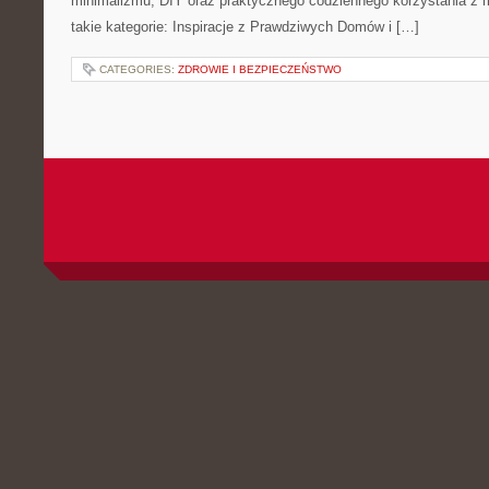
minimalizmu, DIY oraz praktycznego codziennego korzystania z me
takie kategorie: Inspiracje z Prawdziwych Domów i […]
CATEGORIES:
ZDROWIE I BEZPIECZEŃSTWO