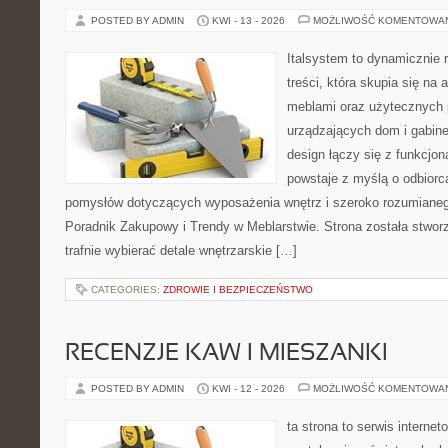
POSTED BY ADMIN
KWI - 13 - 2026
MOŻLIWOŚĆ KOMENTOWA
Italsystem to dynamicznie r
treści, która skupia się na 
meblami oraz użytecznych 
urządzających dom i gabine
design łączy się z funkcjon
powstaje z myślą o odbiorc
pomysłów dotyczących wyposażenia wnętrz i szeroko rozumianeg
Poradnik Zakupowy i Trendy w Meblarstwie. Strona została stworz
trafnie wybierać detale wnętrzarskie […]
CATEGORIES:
ZDROWIE I BEZPIECZEŃSTWO
RECENZJE KAW I MIESZANKI
POSTED BY ADMIN
KWI - 12 - 2026
MOŻLIWOŚĆ KOMENTOWA
ta strona to serwis internet