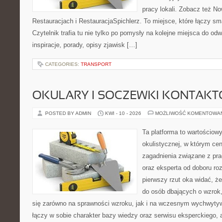
pracy lokali. Zobacz też No
Restauracjach i RestauracjaSpichlerz. To miejsce, które łączy sma
Czytelnik trafia tu nie tylko po pomysły na kolejne miejsca do odw
inspiracje, porady, opisy zjawisk […]
CATEGORIES:
TRANSPORT
OKULARY I SOCZEWKI KONTAK
POSTED BY ADMIN
KWI - 10 - 2026
MOŻLIWOŚĆ KOMENTOWA
Ta platforma to wartościow
okulistycznej, w którym cen
zagadnienia związane z pra
oraz eksperta od doboru ro
pierwszy rzut oka widać, że
do osób dbających o wzrok,
się zarówno na sprawności wzroku, jak i na wczesnym wychwytyw
łączy w sobie charakter bazy wiedzy oraz serwisu eksperckiego, a