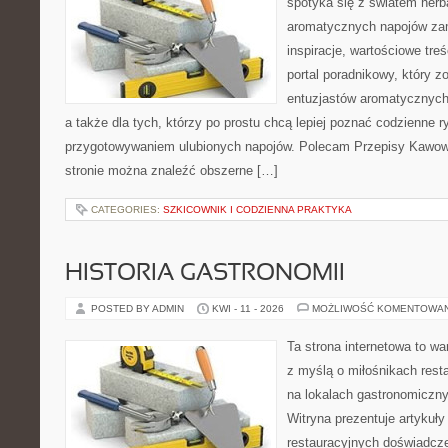
spotyka się z światem herba
aromatycznych napojów zam
inspiracje, wartościowe treś
portal poradnikowy, który z
entuzjastów aromatycznych n
a także dla tych, którzy po prostu chcą lepiej poznać codzienne r
przygotowywaniem ulubionych napojów. Polecam Przepisy Kawow
stronie można znaleźć obszerne […]
CATEGORIES:
SZKICOWNIK I CODZIENNA PRAKTYKA
HISTORIA GASTRONOMII
POSTED BY ADMIN
KWI - 11 - 2026
MOŻLIWOŚĆ KOMENTOWA
Ta strona internetowa to w
z myślą o miłośnikach resta
na lokalach gastronomiczny
Witryna prezentuje artykuły
restauracyjnych doświadcze