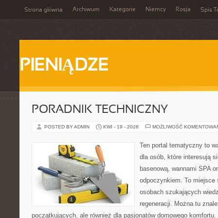
Archiwum
Kategorie
Niemcy
Rosja
Strona główna
Spis T
PIENIĄDZE
PORADNIK TECHNICZNY
POSTED BY ADMIN
KWI - 19 - 2026
MOŻLIWOŚĆ KOMENTOWA
Ten portal tematyczny to w
dla osób, które interesują s
basenową, wannami SPA or
odpoczynkiem. To miejsce 
osobach szukających wiedzy
regeneracji. Można tu znal
początkujących, ale również dla pasjonatów domowego komfortu. 